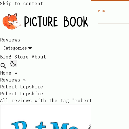
Skip to content
PBR
Reviews
Categories
Blog
Store
About
Home
»
Reviews
»
Robert Lopshire
Robert Lopshire​​​​‌ ‍ ​‍​‍‌‍ ‌ ​‍‌‍‍‌‌‍‌ ‌‍‍‌‌‍ ‍​‍​‍​ ‍‍​‍​‍‌ ​ ‌‍​‌‌‍ ‍‌‍‍‌‌ ‌​‌ ‍‌​‍ ‍‌‍‍‌‌‍ ​‍​‍​‍ ​​‍​‍‌‍‍​‌ ​‍‌‍‌‌‌‍‌‍​‍​‍​ ‍‍​‍​‍‌‍‍​‌ ‌​‌ ‌​‌ ​​‌ ​ ​ ‍‍​‍ ​‍ ‌ ​​‌‍‍‌‌‍​ ‌ ‌​‌ ‌‌‌ ​‍‌‍‌‌‌‍​‍‌‍ ‌‍ ‌‍‍ ‌ ​‍‌‍‌‌‌ ‌‍‌‍‍‌‌‍‌‌‌ ‌ ​‍ ‍‌ ​ ‌‍​‌‌‍ ‍‌‍‍‌‌ ‌​‌ ‍‌​‍ ‍‌ ​ ‌ ‌​‌ ‌‌‌‍‌​‌‍‍‌‌‍ ​‍ ‌‍‍‌‌‍ ‍‌ ‌​‌‍‌‌‌‍ ‍‌ ‌​​‍ ‌‍‌‌‌‍‌​‌‍‍‌‌ ‌​​‍ ‌‍ ‌‌‍ ‌‍‌​‌‍‌‌​ ‌‌ ​​‌ ​‍‌‍‌‌‌ ​ ‌‍‌‌‌‍ ‍‌ ‌​‌‍​‌‌ ‌​‌‍‍‌‌‍ ‌‍ ‍​ ‍ ‌‍‍‌‌‍‌​​ ‌‌‍ ‌‌​ ‌ ‌‍​ ‍‌​ ​‍‌ ​ ‌​ ​‌‌‍‌‌ ​​‌ ​ ‌‌‌ ‌‍‌‍​ ‌‌‌ ​‍​ ‌‍‌‌‌​‌​‍ ‌ ‍​‌ ​ ‌‍ ​ ‍‌​ ‌​​ ‍ ‌ ‌​‌ ‍‌‌ ​​‌‍‌‌​ ‌‌ ‌​‌‍​‌‌‍‌ ​ ‍ ‌ ​​‌‍​‌‌ ‌​‌‍‍​​ ‌‌‍ ‍‌‍​‌‌‍ ‌‌‍‌‌​ ‌‍​‍‌‍​‌‌ ​ ‌‍‌‌‌‌‌‌‌ ​‍‌‍ ​​ ‌‌‍‍​‌ ‌​‌ ‌​‌ ​​‌ ​ ​‍‌‌​ ​ ‌​​‌​‍‌‌​ ​‍‌​‌‍​‍‌‌​ ​‍‌​‌‍‌ ​​‌‍‍‌‌‍​ ‌ ‌​‌ ‌‌‌ ​‍‌‍‌‌‌‍​‍‌‍ ‌‍ ‌‍‍ ‌ ​‍‌‍‌‌‌ ‌‍‌‍‍‌‌‍‌‌‌ ‌ ​‍ ‍‌ ​ ‌‍​‌‌‍ ‍‌‍‍‌‌ ‌​‌ ‍‌​‍ ‍‌ ​ ‌ ‌​‌ ‌‌‌‍‌​‌‍‍‌‌‍ ​‍‌‍‌‍‍‌‌‍‌​​ ‌‌‍ ‌‌​ ‌ ‌‍​ ‍‌​ ​‍‌ ​ ‌​ ​‌‌‍‌‌ ​​‌ ​ ‌‌‌ ‌‍‌‍​ ‌‌‌ ​‍​ ‌‍‌‌‌​‌​‍ ‌ ‍​‌ ​ ‌‍ ​ ‍‌​ ‌​​‍‌‍‌ ‌​‌ ‍‌‌ ​​‌‍‌‌​ ‌‌ ‌​‌‍​‌‌‍‌ ​‍‌‍‌ ​​‌‍​‌‌ ‌​‌‍‍​​ ‌‌‍ ‍‌‍​‌‌‍ ‌‌‍‌‌​‍‌‍‌ ​​‌‍‌‌‌ ​‍‌ ​ ‌ ​​‌‍‌‌‌‍​ ‌ ‌​‌‍‍‌‌ ‌‍‌‍‌‌​ ‌‌ ​​‌ ‌‌‌‍​‍‌‍ ​‌‍‍‌‌ ​ ‌‍‍​‌‍‌‌‌‍‌​​‍​‍‌ ‌
All reviews with the tag "robert-lopshire".