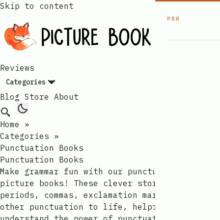
Skip to content
PBR
Reviews
Categories
Blog
Store
About
Home
»
Categories
»
Punctuation Books
Punctuation Books
Make grammar fun with our punctuation
picture books! These clever stories bring
periods, commas, exclamation marks, and
other punctuation to life, helping children
understand the power of punctuation in