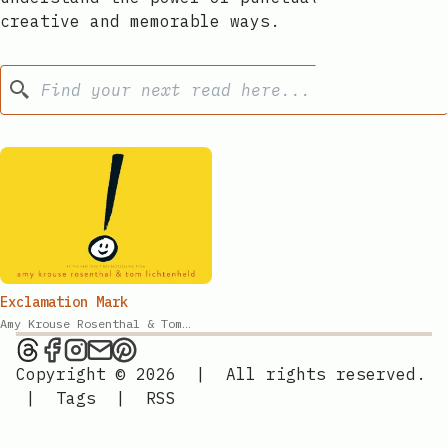
creative and memorable ways.
🔮
Search
Exclamation Mark​​​​‌ ‍ ​‍​‍‌‍ ‌ ​‍‌‍‍‌‌‍‌ ‌‍‍‌‌‍ ‍​‍​‍​ ‍‍​‍​‍‌ ​ ‌‍​‌‌‍ ‍‌‍‍‌‌ ‌​‌ ‍‌​‍ ‍‌‍‍‌‌‍ ​‍​‍​‍ ​​‍​‍‌‍‍​‌ ​‍‌‍‌‌‌‍‌‍​‍​‍​ ‍‍​‍​‍‌‍‍​‌ ‌​‌ ‌​‌ ​​‌ ​ ​ ‍‍​‍ ​‍ ‌ ​​‌‍‍‌‌‍​ ‌ ‌​‌ ‌‌‌ ​‍‌‍‌‌‌‍​‍‌‍ ‌‍ ‌‍‍ ‌ ​‍‌‍‌‌‌ ‌‍‌‍‍‌‌‍‌‌‌ ‌ ​‍ ‍‌ ​ ‌‍​‌‌‍ ‍‌‍‍‌‌ ‌​‌ ‍‌​‍ ‍‌ ​ ‌ ‌​‌ ‌‌‌‍‌​‌‍‍‌‌‍ ​‍ ‌‍‍‌‌‍ ‍‌ ‌​‌‍‌‌‌‍ ‍‌ ‌​​‍ ‌‍‌‌‌‍‌​‌‍‍‌‌ ‌​​‍ ‌‍ ‌‌‍ ‌‍‌​‌‍‌‌​ ‌‌ ​​‌ ​‍‌‍‌‌‌ ​ ‌‍‌‌‌‍ ‍‌ ‌​‌‍​‌‌ ‌​‌‍‍‌‌‍ ‌‍ ‍​ ‍ ‌‍‍‌‌‍‌​​ ‌‌‌‌ ​ ​‍‌‌‍‍‌‍ ​ ‌​​ ​ ‌‍‍‍​ ​‌‌‍‌‍​ ​‍‌‌‌​‌‍‌​‌​‍​‌‍​ ‌‍ ‌‌‍‍‌​‌‌‌‍​‍‌‌‍​‌‌‌‍‌‌‌ ​ ‌‍​ ‍ ‌ ‌​‌ ‍‌‌ ​​‌‍‌‌​ ‌‌ ​‍‌‍‌‌‌ ‌‍‌‍‍‌‌‍‌‌‌ ‌ ​ ‍ ‌ ​​‌‍​‌‌ ‌​‌‍‍​​ ‌‌ ‌​‌‍‍‌‌ ‌​‌‍ ​‌‍‌‌​ ‌‍​‍‌‍​‌‌ ​ ‌‍‌‌‌‌‌‌‌ ​‍‌‍ ​​ ‌‌‍‍​‌ ‌​‌ ‌​‌ ​​‌ ​ ​‍‌‌​ ​ ‌​​‌​‍‌‌​ ​‍‌​‌‍​‍‌‌​ ​‍‌​‌‍‌ ​​‌‍‍‌‌‍​ ‌ ‌​‌ ‌‌‌ ​‍‌‍‌‌‌‍​‍‌‍ ‌‍ ‌‍‍ ‌ ​‍‌‍‌‌‌ ‌‍‌‍‍‌‌‍‌‌‌ ‌ ​‍ ‍‌ ​ ‌‍​‌‌‍ ‍‌‍‍‌‌ ‌​‌ ‍‌​‍ ‍‌ ​ ‌ ‌​‌ ‌‌‌‍‌​‌‍‍‌‌‍ ​‍‌‍‌‍‍‌‌‍‌​​ ‌‌‌‌ ​ ​‍‌‌‍‍‌‍ ​ ‌​​ ​ ‌‍‍‍​ ​‌‌‍‌‍​ ​‍‌‌‌​‌‍‌​‌​‍​‌‍​ ‌‍ ‌‌‍‍‌​‌‌‌‍​‍‌‌‍​‌‌‌‍‌‌‌ ​ ‌‍​‍‌‍‌ ‌​‌ ‍‌‌ ​​‌‍‌‌​ ‌‌ ​‍‌‍‌‌‌ ‌‍‌‍‍‌‌‍‌‌‌ ‌ ​‍‌‍‌ ​​‌‍​‌‌ ‌​‌‍‍​​ ‌‌ ‌​‌‍‍‌‌ ‌​‌‍ ​‌‍‌‌​‍‌‍‌ ​​‌‍‌‌‌ ​‍‌ ​ ‌ ​​‌‍‌‌‌‍​ ‌ ‌​‌‍‍‌‌ ‌‍‌‍‌‌​ ‌‌ ​​‌ ‌‌‌‍​‍‌‍ ​‌‍‍‌‌ ​ ‌‍‍​‌‍‌‌‌‍‌​​‍​‍‌ ‌
Amy Krouse Rosenthal​​​​‌ ‍ ​‍​‍‌‍ ‌ ​‍‌‍‍‌‌‍‌ ‌‍‍‌‌‍ ‍​‍​‍​ ‍‍​‍​‍‌ ​ ‌‍​‌‌‍ ‍‌‍‍‌‌ ‌​‌ ‍‌​‍ ‍‌‍‍‌‌‍ ​‍​‍​‍ ​​‍​‍‌‍‍​‌ ​‍‌‍‌‌‌‍‌‍​‍​‍​ ‍‍​‍​‍‌‍‍​‌ ‌​‌ ‌​‌ ​​‌ ​ ​ ‍‍​‍ ​‍ ‌ ​​‌‍‍‌‌‍​ ‌ ‌​‌ ‌‌‌ ​‍‌‍‌‌‌‍​‍‌‍ ‌‍ ‌‍‍ ‌ ​‍‌‍‌‌‌ ‌‍‌‍‍‌‌‍‌‌‌ ‌ ​‍ ‍‌ ​ ‌‍​‌‌‍ ‍‌‍‍‌‌ ‌​‌ ‍‌​‍ ‍‌ ​ ‌ ‌​‌ ‌‌‌‍‌​‌‍‍‌‌‍ ​‍ ‌‍‍‌‌‍ ‍‌ ‌​‌‍‌‌‌‍ ‍‌ ‌​​‍ ‌‍‌‌‌‍‌​‌‍‍‌‌ ‌​​‍ ‌‍ ‌‌‍ ‌‍‌​‌‍‌‌​ ‌‌ ​​‌ ​‍‌‍‌‌‌ ​ ‌‍‌‌‌‍ ‍‌ ‌​‌‍​‌‌ ‌​‌‍‍‌‌‍ ‌‍ ‍​ ‍ ‌‍‍‌‌‍‌​​ ‌‌‌‌ ​ ​‍‌‌‍‍‌‍ ​ ‌​​ ​ ‌‍‍‍​ ​‌‌‍‌‍​ ​‍‌‌‌​‌‍‌​‌​‍​‌‍​ ‌‍ ‌‌‍‍‌​‌‌‌‍​‍‌‌‍​‌‌‌‍‌‌‌ ​ ‌‍​ ‍ ‌ ‌​‌ ‍‌‌ ​​‌‍‌‌​ ‌‌ ​‍‌‍‌‌‌ ‌‍‌‍‍‌‌‍‌‌‌ ‌ ​ ‍ ‌ ​​‌‍​‌‌ ‌​‌‍‍​​ ‌‌‍​‍‌‍ ‌‍ ‌‍‍ ‌​​‌‌ ‌‌‌ ‌​‌‍‍​‌‍ ‌ ​‍‌ ​ ​‍‌‌​ ‌‌‌​​‍​ ​​​‍‌‌​ ‌‌‌​‌​​ ‌‍​‍‌‍​‌‌ ​ ‌‍‌‌‌‌‌‌‌ ​‍‌‍ ​​ ‌‌‍‍​‌ ‌​‌ ‌​‌ ​​‌ ​ ​‍‌‌​ ​ ‌​​‌​‍‌‌​ ​‍‌​‌‍​‍‌‌​ ​‍‌​‌‍‌ ​​‌‍‍‌‌‍​ ‌ ‌​‌ ‌‌‌ ​‍‌‍‌‌‌‍​‍‌‍ ‌‍ ‌‍‍ ‌ ​‍‌‍‌‌‌ ‌‍‌‍‍‌‌‍‌‌‌ ‌ ​‍ ‍‌ ​ ‌‍​‌‌‍ ‍‌‍‍‌‌ ‌​‌ ‍‌​‍ ‍‌ ​ ‌ ‌​‌ ‌‌‌‍‌​‌‍‍‌‌‍ ​‍‌‍‌‍‍‌‌‍‌​​ ‌‌‌‌ ​ ​‍‌‌‍‍‌‍ ​ ‌​​ ​ ‌‍‍‍​ ​‌‌‍‌‍​ ​‍‌‌‌​‌‍‌​‌​‍​‌‍​ ‌‍ ‌‌‍‍‌​‌‌‌‍​‍‌‌‍​‌‌‌‍‌‌‌ ​ ‌‍​‍‌‍‌ ‌​‌ ‍‌‌ ​​‌‍‌‌​ ‌‌ ​‍‌‍‌‌‌ ‌‍‌‍‍‌‌‍‌‌‌ ‌ ​‍‌‍‌ ​​‌‍​‌‌ ‌​‌‍‍​​ ‌‌‍​‍‌‍ ‌‍ ‌‍‍ ‌​​‌‌ ‌‌‌ ‌​‌‍‍​‌‍ ‌ ​‍‌ ​ ​‍‌‌​ ‌‌‌​​‍​ ​​​‍‌‌​ ‌‌‌​‌​​‍‌‍‌ ​​‌‍‌‌‌ ​‍‌ ​ ‌ ​​‌‍‌‌‌‍​ ‌ ‌​‌‍‍‌‌ ‌‍‌‍‌‌​ ‌‌ ​​‌ ‌‌‌‍​‍‌‍ ​‌‍‍‌‌ ​ ‌‍‍​‌‍‌‌‌‍‌​​‍​‍‌ ‌ & Tom
Lichtenheld​​​​‌ ‍ ​‍​‍‌‍ ‌ ​‍‌‍‍‌‌‍‌ ‌‍‍‌‌‍ ‍​‍​‍​ ‍‍​‍​‍‌ ​ ‌‍​‌‌‍ ‍‌‍‍‌‌ ‌​‌ ‍‌​‍ ‍‌‍‍‌‌‍ ​‍​‍​‍ ​​‍​‍‌‍‍​‌ ​‍‌‍‌‌‌‍‌‍​‍​‍​ ‍‍​‍​‍‌‍‍​‌ ‌​‌ ‌​‌ ​​‌ ​ ​ ‍‍​‍ ​‍ ‌ ​​‌‍‍‌‌‍​ ‌ ‌​‌ ‌‌‌ ​‍‌‍‌‌‌‍​‍‌‍ ‌‍ ‌‍‍ ‌ ​‍‌‍‌‌‌ ‌‍‌‍‍‌‌‍‌‌‌ ‌ ​‍ ‍‌ ​ ‌‍​‌‌‍ ‍‌‍‍‌‌ ‌​‌ ‍‌​‍ ‍‌ ​ ‌ ‌​‌ ‌‌‌‍‌​‌‍‍‌‌‍ ​‍ ‌‍‍‌‌‍ ‍‌ ‌​‌‍‌‌‌‍ ‍‌ ‌​​‍ ‌‍‌‌‌‍‌​‌‍‍‌‌ ‌​​‍ ‌‍ ‌‌‍ ‌‍‌​‌‍‌‌​ ‌‌ ​​‌ ​‍‌‍‌‌‌ ​ ‌‍‌‌‌‍ ‍‌ ‌​‌‍​‌‌ ‌​‌‍‍‌‌‍ ‌‍ ‍​ ‍ ‌‍‍‌‌‍‌​​ ‌‌‌‌ ​ ​‍‌‌‍‍‌‍ ​ ‌​​ ​ ‌‍‍‍​ ​‌‌‍‌‍​ ​‍‌‌‌​‌‍‌​‌​‍​‌‍​ ‌‍ ‌‌‍‍‌​‌‌‌‍​‍‌‌‍​‌‌‌‍‌‌‌ ​ ‌‍​ ‍ ‌ ‌​‌ ‍‌‌ ​​‌‍‌‌​ ‌‌ ​‍‌‍‌‌‌ ‌‍‌‍‍‌‌‍‌‌‌ ‌ ​ ‍ ‌ ​​‌‍​‌‌ ‌​‌‍‍​​ ‌‌‍​‍‌‍ ‌‍ ‌‍‍ ‌​‍‌‌‍ ​‌‍ ​‌ ‌‌‌ ​ ‌ ‌​‌ ​‍‌‍​‌‌ ‌​‌‍ ‌ ​‍‌ ​ ​‍‌‌​ ‌‌‌​​‍​ ​​​‍‌‌​ ‌‌‌​‌​​ ‌‍​‍‌‍​‌‌ ​ ‌‍‌‌‌‌‌‌‌ ​‍‌‍ ​​ ‌‌‍‍​‌ ‌​‌ ‌​‌ ​​‌ ​ ​‍‌‌​ ​ ‌​​‌​‍‌‌​ ​‍‌​‌‍​‍‌‌​ ​‍‌​‌‍‌ ​​‌‍‍‌‌‍​ ‌ ‌​‌ ‌‌‌ ​‍‌‍‌‌‌‍​‍‌‍ ‌‍ ‌‍‍ ‌ ​‍‌‍‌‌‌ ‌‍‌‍‍‌‌‍‌‌‌ ‌ ​‍ ‍‌ ​ ‌‍​‌‌‍ ‍‌‍‍‌‌ ‌​‌ ‍‌​‍ ‍‌ ​ ‌ ‌​‌ ‌‌‌‍‌​‌‍‍‌‌‍ ​‍‌‍‌‍‍‌‌‍‌​​ ‌‌‌‌ ​ ​‍‌‌‍‍‌‍ ​ ‌​​ ​ ‌‍‍‍​ ​‌‌‍‌‍​ ​‍‌‌‌​‌‍‌​‌​‍​‌‍​ ‌‍ ‌‌‍‍‌​‌‌‌‍​‍‌‌‍​‌‌‌‍‌‌‌ ​ ‌‍​‍‌‍‌ ‌​‌ ‍‌‌ ​​‌‍‌‌​ ‌‌ ​‍‌‍‌‌‌ ‌‍‌‍‍‌‌‍‌‌‌ ‌ ​‍‌‍‌ ​​‌‍​‌‌ ‌​‌‍‍​​ ‌‌‍​‍‌‍ ‌‍ ‌‍‍ ‌​‍‌‌‍ ​‌‍ ​‌ ‌‌‌ ​ ‌ ‌​‌ ​‍‌‍​‌‌ ‌​‌‍ ‌ ​‍‌ ​ ​‍‌‌​ ‌‌‌​​‍​ ​​​‍‌‌​ ‌‌‌​‌​​‍‌‍‌ ​​‌‍‌‌‌ ​‍‌ ​ ‌ ​​‌‍‌‌‌‍​ ‌ ‌​‌‍‍‌‌ ‌‍‌‍‌‌​ ‌‌ ​​‌ ‌‌‌‍​‍‌‍ ​‌‍‍‌‌ ​ ‌‍‍​‌‍‌‌‌‍‌​​‍​‍‌ ‌
Picture Book Review on Threads
Picture Book Review on Facebook
Picture Book Review on Instagram
Send an email to Picture Book Rev
Picture Book Review on Pinteres
Copyright © 2026
|
All rights reserved.
|
Tags
|
RSS