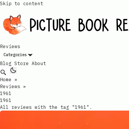
Skip to content
Reviews
Categories
Blog
Store
About
Home
»
Reviews
»
1961
1961​​​​‌ ‍ ​‍​‍‌‍ ‌ ​‍‌‍‍‌‌‍‌ ‌‍‍‌‌‍ ‍​‍​‍​ ‍‍​‍​‍‌ ​ ‌‍​‌‌‍ ‍‌‍‍‌‌ ‌​‌ ‍‌​‍ ‍‌‍‍‌‌‍ ​‍​‍​‍ ​​‍​‍‌‍‍​‌ ​‍‌‍‌‌‌‍‌‍​‍​‍​ ‍‍​‍​‍‌‍‍​‌ ‌​‌ ‌​‌ ​​‌ ​ ​ ‍‍​‍ ​‍ ‌ ​​‌‍‍‌‌‍​ ‌ ‌​‌ ‌‌‌ ​‍‌‍‌‌‌‍​‍‌‍ ‌‍ ‌‍‍ ‌ ​‍‌‍‌‌‌ ‌‍‌‍‍‌‌‍‌‌‌ ‌ ​‍ ‍‌ ​ ‌‍​‌‌‍ ‍‌‍‍‌‌ ‌​‌ ‍‌​‍ ‍‌ ​ ‌ ‌​‌ ‌‌‌‍‌​‌‍‍‌‌‍ ​‍ ‌‍‍‌‌‍ ‍‌ ‌​‌‍‌‌‌‍ ‍‌ ‌​​‍ ‌‍‌‌‌‍‌​‌‍‍‌‌ ‌​​‍ ‌‍ ‌‌‍ ‌‍‌​‌‍‌‌​ ‌‌ ​​‌ ​‍‌‍‌‌‌ ​ ‌‍‌‌‌‍ ‍‌ ‌​‌‍​‌‌ ‌​‌‍‍‌‌‍ ‌‍ ‍​ ‍ ‌‍‍‌‌‍‌​​ ‌‌‌​‌‌‍​‍​ ‌​‌‍‍‍‌‍ ‍‌​​‌‌ ‌‍‌‍​‌‌​​‍‌ ‍‌​ ​ ‌ ‌​‌​‍‌‌ ‍‌‌ ‍‍‌​ ​‌​‌‌‌ ‌ ‌ ‍‍​ ‌​‌​‌ ‌​ ‍​ ‍ ‌ ‌​‌ ‍‌‌ ​​‌‍‌‌​ ‌‌ ‌​‌‍​‌‌‍‌ ​ ‍ ‌ ​​‌‍​‌‌ ‌​‌‍‍​​ ‌‌‍ ‍‌‍​‌‌‍ ‌‌‍‌‌​ ‌‍​‍‌‍​‌‌ ​ ‌‍‌‌‌‌‌‌‌ ​‍‌‍ ​​ ‌‌‍‍​‌ ‌​‌ ‌​‌ ​​‌ ​ ​‍‌‌​ ​ ‌​​‌​‍‌‌​ ​‍‌​‌‍​‍‌‌​ ​‍‌​‌‍‌ ​​‌‍‍‌‌‍​ ‌ ‌​‌ ‌‌‌ ​‍‌‍‌‌‌‍​‍‌‍ ‌‍ ‌‍‍ ‌ ​‍‌‍‌‌‌ ‌‍‌‍‍‌‌‍‌‌‌ ‌ ​‍ ‍‌ ​ ‌‍​‌‌‍ ‍‌‍‍‌‌ ‌​‌ ‍‌​‍ ‍‌ ​ ‌ ‌​‌ ‌‌‌‍‌​‌‍‍‌‌‍ ​‍‌‍‌‍‍‌‌‍‌​​ ‌‌‌​‌‌‍​‍​ ‌​‌‍‍‍‌‍ ‍‌​​‌‌ ‌‍‌‍​‌‌​​‍‌ ‍‌​ ​ ‌ ‌​‌​‍‌‌ ‍‌‌ ‍‍‌​ ​‌​‌‌‌ ‌ ‌ ‍‍​ ‌​‌​‌ ‌​ ‍​‍‌‍‌ ‌​‌ ‍‌‌ ​​‌‍‌‌​ ‌‌ ‌​‌‍​‌‌‍‌ ​‍‌‍‌ ​​‌‍​‌‌ ‌​‌‍‍​​ ‌‌‍ ‍‌‍​‌‌‍ ‌‌‍‌‌​‍‌‍‌ ​​‌‍‌‌‌ ​‍‌ ​ ‌ ​​‌‍‌‌‌‍​ ‌ ‌​‌‍‍‌‌ ‌‍‌‍‌‌​ ‌‌ ​​‌ ‌‌‌‍​‍‌‍ ​‌‍‍‌‌ ​ ‌‍‍​‌‍‌‌‌‍‌​​‍​‍‌ ‌
All reviews with the tag "1961".