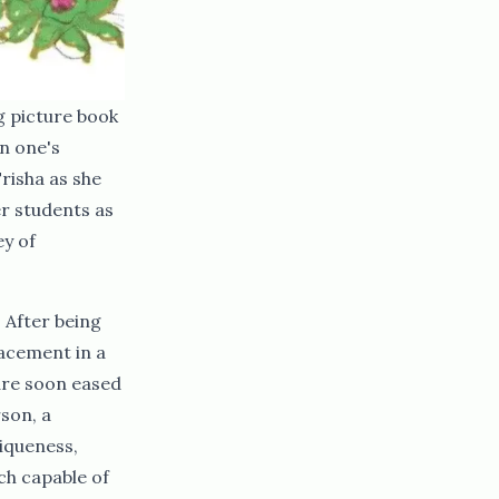
g picture book
n one's
risha as she
er students as
ey of
. After being
placement in a
 are soon eased
son, a
iqueness,
ch capable of