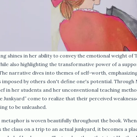
ing shines in her ability to convey the emotional weight of 
hile also highlighting the transformative power of a suppo
he narrative dives into themes of self-worth, emphasizing
s imposed by others don't define one's potential. Through 
ief in her students and her unconventional teaching metho
he Junkyard” come to realize that their perceived weaknesse
‍‌‌​ ​‍​ ​‍​‍‌‌​ ‌‌‌​‌​​‍ ‍‌‍​ ‌‍‍​‌‍‍‌‌‍ ​‌‍‌​‌ ​‍‌‍‌‌‌‍ ‍​‍‌‌​ ‌‌‌​​‍‌‌ ‌‍‍ ‌‍‌‌‌ ‍‌​‍‌‌​ ​ ‌​‌​​‍‌‌​ ​ ‌​‌​​‍‌‌​ ​‍​ ​‍‌ ​ ‌ ​​‌‍​‌‌‍ ‍​ ​​​‍‌‌​ ​‍​ ​‍​‍‌‌​ ‌‌‌​‌​​‍ ‍‌ ‌​‌‍‌‌‌ ‍​‌ ‌​​ ‌‍​‍‌‍​‌‌ ​ ‌‍‌‌‌‌‌‌‌ ​‍‌‍ ​​ ‌‌‍‍​‌ ‌​‌ ‌​‌ ​​‌ ​ ​‍‌‌​ ​ ‌​​‌​‍‌‌​ ​‍‌​‌‍​‍‌‌​ ​‍‌​‌‍‌ ​​‌‍‍‌‌‍​ ‌ ‌​‌ ‌‌‌ ​‍‌‍‌‌‌‍​‍‌‍ ‌‍ ‌‍‍ ‌ ​‍‌‍‌‌‌ ‌‍‌‍‍‌‌‍‌‌‌ ‌ ​‍ ‍‌ ​ ‌‍​‌‌‍ ‍‌‍‍‌‌ ‌​‌ ‍‌​‍ ‍‌ ​ ‌ ‌​‌ ‌‌‌‍‌​‌‍‍‌‌‍ ​‍‌‍‌‍‍‌‌‍‌​​ ‌‌‌​‌‌‍​‍​ ‌​‌‍‍‍‌‍ ‍‌​​‌‌ ‌‍‌‍​‌‌​​‍‌ ‍‌​ ​ ‌ ‌​‌​‍‌‌ ‍‌‌ ‍‍‌​ ​‌​‌‌‌ ‌ ‌ ‍‍​ ‍‌‌​ ​ ​‍​‍‌‍‌ ‌​‌ ‍‌‌ ​​‌‍‌‌​ ‌‌ ​‍‌‍‌‌‌ ‌‍‌‍‍‌‌‍‌‌‌ ‌ ​‍‌‍‌ ​​‌‍​‌‌ ‌​‌‍‍​​ ‌‌‍​‍‌‍ ‌‍‌​‌ ‍‌​‍‌‌​ ‌‌‌​​‍‌‌ ‌‍‍ ‌‍‌‌‌ ‍‌​‍‌‌​ ​ ‌​‌​​‍‌‌​ ​ ‌​‌​​‍‌‌​ ​‍​ ​‍‌‍​‍‌‍ ​‌‍ ‌‍​ ‌‍‍ ​ ​‍​‍‌‌​ ​‍​ ​‍​‍‌‌​ ‌‌‌​‌​​‍ ‍‌‍​ ‌‍‍​‌‍‍‌‌‍ ​‌‍‌​‌ ​‍‌‍‌‌‌‍ ‍​‍‌‌​ ‌‌‌​​‍‌‌ ‌‍‍ ‌‍‌‌‌ ‍‌​‍‌‌​ ​ ‌​‌​​‍‌‌​ ​ ‌​‌​​‍‌‌​ ​‍​ ​‍‌ ​ ‌ ​​‌‍​‌‌‍ ‍​ ​​​‍‌‌​ ​‍​ ​‍​‍‌‌​ ‌‌‌​‌​​‍ ‍‌ ‌​‌‍‌‌‌ ‍​‌ ‌​​‍‌‍‌ ​​‌‍‌‌‌ ​‍‌ ​ ‌ ​​‌‍‌‌‌‍​ ‌ ‌​‌‍‍‌‌ ‌‍‌‍‌‌​ ‌‌ ​​‌ ‌‌‌‍​‍‌‍ ​‌‍‍‌‌ ​ ‌‍‍​‌‍‌‌‌‍‌​​‍​‍‌ ‌
 metaphor is woven beautifully throughout the book. When
 the class on a trip to an actual junkyard, it becomes a pla