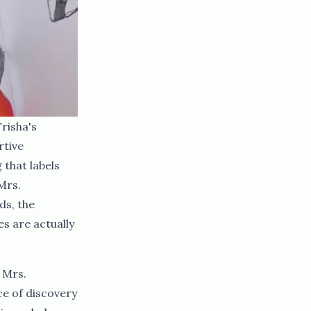
Trisha's
rtive
 that labels
Mrs.
ds, the
s are actually
 Mrs.
ce of discovery