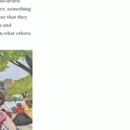
discarded
ore, something
ne that they
ms and
om what others