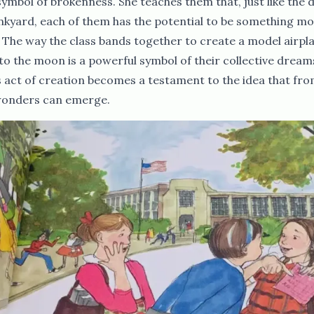
symbol of brokenness. She teaches them that, just like the 
unkyard, each of them has the potential to be something m
 The way the class bands together to create a model airpla
y to the moon is a powerful symbol of their collective drea
is act of creation becomes a testament to the idea that fr
​ ‌‍‍ ​ ​ ​‍‌‌​ ​‍​ ​‍​‍‌‌​ ‌‌‌​‌​​‍ ‍‌‍​ ‌‍‍​‌‍‍‌‌‍ ​‌‍‌​‌ ​‍‌‍‌‌‌‍ ‍​‍‌‌​ ‌‌‌​​‍‌‌ ‌‍‍ ‌‍‌‌‌ ‍‌​‍‌‌​ ​ ‌​‌​​‍‌‌​ ​ ‌​‌​​‍‌‌​ ​‍​ ​‍‌ ​ ‌ ​​‌‍​‌‌‍ ‍​ ​​​‍‌‌​ ​‍​ ​‍​‍‌‌​ ‌‌‌​‌​​‍ ‍‌ ‌​‌‍‌‌‌ ‍​‌ ‌​​ ‌‍​‍‌‍​‌‌ ​ ‌‍‌‌‌‌‌‌‌ ​‍‌‍ ​​ ‌‌‍‍​‌ ‌​‌ ‌​‌ ​​‌ ​ ​‍‌‌​ ​ ‌​​‌​‍‌‌​ ​‍‌​‌‍​‍‌‌​ ​‍‌​‌‍‌ ​​‌‍‍‌‌‍​ ‌ ‌​‌ ‌‌‌ ​‍‌‍‌‌‌‍​‍‌‍ ‌‍ ‌‍‍ ‌ ​‍‌‍‌‌‌ ‌‍‌‍‍‌‌‍‌‌‌ ‌ ​‍ ‍‌ ​ ‌‍​‌‌‍ ‍‌‍‍‌‌ ‌​‌ ‍‌​‍ ‍‌ ​ ‌ ‌​‌ ‌‌‌‍‌​‌‍‍‌‌‍ ​‍‌‍‌‍‍‌‌‍‌​​ ‌‌‌​‌‌‍​‍​ ‌​‌‍‍‍‌‍ ‍‌​​‌‌ ‌‍‌‍​‌‌​​‍‌ ‍‌​ ​ ‌ ‌​‌​‍‌‌ ‍‌‌ ‍‍‌​ ​‌​‌‌‌ ‌ ‌ ‍‍​ ‍‌‌​ ​ ​‍​‍‌‍‌ ‌​‌ ‍‌‌ ​​‌‍‌‌​ ‌‌ ​‍‌‍‌‌‌ ‌‍‌‍‍‌‌‍‌‌‌ ‌ ​‍‌‍‌ ​​‌‍​‌‌ ‌​‌‍‍​​ ‌‌‍​‍‌‍ ‌‍‌​‌ ‍‌​‍‌‌​ ‌‌‌​​‍‌‌ ‌‍‍ ‌‍‌‌‌ ‍‌​‍‌‌​ ​ ‌​‌​​‍‌‌​ ​ ‌​‌​​‍‌‌​ ​‍​ ​‍‌‍​‍‌‍ ​‌‍ ‌‍​ ‌‍‍ ​ ​ ​‍‌‌​ ​‍​ ​‍​‍‌‌​ ‌‌‌​‌​​‍ ‍‌‍​ ‌‍‍​‌‍‍‌‌‍ ​‌‍‌​‌ ​‍‌‍‌‌‌‍ ‍​‍‌‌​ ‌‌‌​​‍‌‌ ‌‍‍ ‌‍‌‌‌ ‍‌​‍‌‌​ ​ ‌​‌​​‍‌‌​ ​ ‌​‌​​‍‌‌​ ​‍​ ​‍‌ ​ ‌ ​​‌‍​‌‌‍ ‍​ ​​​‍‌‌​ ​‍​ ​‍​‍‌‌​ ‌‌‌​‌​​‍ ‍‌ ‌​‌‍‌‌‌ ‍​‌ ‌​​‍‌‍‌ ​​‌‍‌‌‌ ​‍‌ ​ ‌ ​​‌‍‌‌‌‍​ ‌ ‌​‌‍‍‌‌ ‌‍‌‍‌‌​ ‌‌ ​​‌ ‌‌‌‍​‍‌‍ ​‌‍‍‌‌ ​ ‌‍‍​‌‍‌‌‌‍‌​​‍​‍‌ ‌