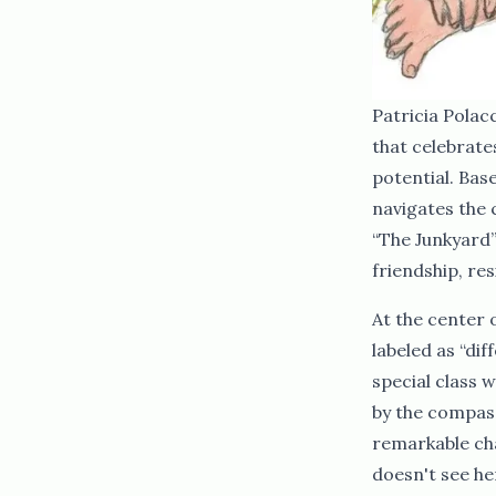
Patricia Polacco's ​​​​‌ ‍ ​‍​‍‌‍ ‌ ​‍‌‍‍‌‌‍‌ ‌‍‍‌‌‍ ‍​‍​‍​ ‍‍​‍​‍‌ ​ ‌‍​‌‌‍ ‍‌‍‍‌‌ ‌​‌ ‍‌​‍ ‍‌‍‍‌‌‍ ​‍​‍​‍ ​​‍​‍‌‍‍​‌ ​‍‌‍‌‌‌‍‌‍​‍​‍​ ‍‍​‍​‍‌‍‍​‌ ‌​‌ ‌​‌ ​​‌ ​ ​ ‍‍​‍ ​‍ ‌ ​​‌‍‍‌‌‍​ ‌ ‌​‌ ‌‌‌ ​‍‌‍‌‌‌‍​‍‌‍ ‌‍ ‌‍‍ ‌ ​‍‌‍‌‌‌ ‌‍‌‍‍‌‌‍‌‌‌ ‌ ​‍ ‍‌ ​ ‌‍​‌‌‍ ‍‌‍‍‌‌ ‌​‌ ‍‌​‍ ‍‌ ​ ‌ ‌​‌ ‌‌‌‍‌​‌‍‍‌‌‍ ​‍ ‌‍‍‌‌‍ ‍‌ ‌​‌‍‌‌‌‍ ‍‌ ‌​​‍ ‌‍‌‌‌‍‌​‌‍‍‌‌ ‌​​‍ ‌‍ ‌‌‍ ‌‍‌​‌‍‌‌​ ‌‌ ​​‌ ​‍‌‍‌‌‌ ​ ‌‍‌‌‌‍ ‍‌ ‌​‌‍​‌‌ ‌​‌‍‍‌‌‍ ‌‍ ‍​ ‍ ‌‍‍‌‌‍‌​​ ‌‌‌​‌‌‍​‍​ ‌​‌‍‍‍‌‍ ‍‌​​‌‌ ‌‍‌‍​‌‌​​‍‌ ‍‌​ ​ ‌ ‌​‌​‍‌‌ ‍‌‌ ‍‍‌​ ​‌​‌‌‌ ‌ ‌ ‍‍​ ‍‌‌​ ​ ​‍​ ‍ ‌ ‌​‌ ‍‌‌ ​​‌‍‌‌​ ‌‌ ​‍‌‍‌‌‌ ‌‍‌‍‍‌‌‍‌‌‌ ‌ ​ ‍ ‌ ​​‌‍​‌‌ ‌​‌‍‍​​ ‌‌‍​‍‌‍ ‌‍‌​‌ ‍‌​‍‌‌​ ‌‌‌​​‍‌‌ ‌‍‍ ‌‍‌‌‌ ‍‌​‍‌‌​ ​ ‌​‌​​‍‌‌​ ​ ‌​‌​​‍‌‌​ ​‍​ ​‍‌‍​‍‌‍ ​‌‍ ‌‍​ ‌‍‍ ​ ​​​‍‌‌​ ​‍​ ​‍​‍‌‌​ ‌‌‌​‌​​‍ ‍‌‍​ ‌‍‍​‌‍‍‌‌‍ ​‌‍‌​‌ ​‍‌‍‌‌‌‍ ‍​‍‌‌​ ‌‌‌​​‍‌‌ ‌‍‍ ‌‍‌‌‌ ‍‌​‍‌‌​ ​ ‌​‌​​‍‌‌​ ​ ‌​‌​​‍‌‌​ ​‍​ ​‍‌ ​ ‌ ​​‌‍​‌‌‍ ‍​ ​‌​ ‌ ​ ‌ ​ ​​​ ​‍​ ‌​​ ‍‌​ ​‍​ ‌‌​ ​​​ ‌​​ ‌​​ ‌‍​ ​​​‍ ‍​ ‌​​ ‌‍​ ​ ​ ‍​​ ​ ​ ‌ ​ ‌‍​ ​‌​ ​​​ ‍‌​ ‍​​ ‌​​ ‌ ​ ​‌​ ‌‌​ ​‌​‍‌‌​ ​‍​ ​‍​‍‌‌​ ‌‌‌​‌​​‍ ‍‌ ‌​‌‍‌‌‌ ‍​‌ ‌​​ ‌‍​‍‌‍​‌‌ ​ ‌‍‌‌‌‌‌‌‌ ​‍‌‍ ​​ ‌‌‍‍​‌ ‌​‌ ‌​‌ ​​‌ ​ ​‍‌‌​ ​ ‌​​‌​‍‌‌​ ​‍‌​‌‍​‍‌‌​ ​‍‌​‌‍‌ ​​‌‍‍‌‌‍​ ‌ ‌​‌ ‌‌‌ ​‍‌‍‌‌‌‍​‍‌‍ ‌‍ ‌‍‍ ‌ ​‍‌‍‌‌‌ ‌‍‌‍‍‌‌‍‌‌‌ ‌ ​‍ ‍‌ ​ ‌‍​‌‌‍ ‍‌‍‍‌‌ ‌​‌ ‍‌​‍ ‍‌ ​ ‌ ‌​‌ ‌‌‌‍‌​‌‍‍‌‌‍ ​‍‌‍‌‍‍‌‌‍‌​​ ‌‌‌​‌‌‍​‍​ ‌​‌‍‍‍‌‍ ‍‌​​‌‌ ‌‍‌‍​‌‌​​‍‌ ‍‌​ ​ ‌ ‌​‌​‍‌‌ ‍‌‌ ‍‍‌​ ​‌​‌‌‌ ‌ ‌ ‍‍​ ‍‌‌​ ​ ​‍​‍‌‍‌ ‌​‌ ‍‌‌ ​​‌‍‌‌​ ‌‌ ​‍‌‍‌‌‌ ‌‍‌‍‍‌‌‍‌‌‌ ‌ ​‍‌‍‌ ​​‌‍​‌‌ ‌​‌‍‍​​ ‌‌‍​‍‌‍ ‌‍‌​‌ ‍‌​‍‌‌​ ‌‌‌​​‍‌‌ ‌‍‍ ‌‍‌‌‌ ‍‌​‍‌‌​ ​ ‌​‌​​‍‌‌​ ​ ‌​‌​​‍‌‌​ ​‍​ ​‍‌‍​‍‌‍ ​‌‍ ‌‍​ ‌‍‍ ​ ​​​‍‌‌​ ​‍​ ​‍​‍‌‌
that celebrate
potential. Bas
navigates the c
“The Junkyard”
friendship, resilience, and transformation.​​​​‌ ‍ ​‍​‍‌‍ ‌ ​‍‌‍‍‌‌‍‌ ‌‍‍‌‌‍ ‍​‍​‍​ ‍‍​‍​‍‌ ​ ‌‍​‌‌‍ ‍‌‍‍‌‌ ‌​‌ ‍‌​‍ ‍‌‍‍‌‌‍ ​‍​‍​‍ ​​‍​‍‌‍‍​‌ ​‍‌‍‌‌‌‍‌‍​‍​‍​ ‍‍​‍​‍‌‍‍​‌ ‌​‌ ‌​‌ ​​‌ ​ ​ ‍‍​‍ ​‍ ‌ ​​‌‍‍‌‌‍​ ‌ ‌​‌ ‌‌‌ ​‍‌‍‌‌‌‍​‍‌‍ ‌‍ ‌‍‍ ‌ ​‍‌‍‌‌‌ ‌‍‌‍‍‌‌‍‌‌‌ ‌ ​‍ ‍‌ ​ ‌‍​‌‌‍ ‍‌‍‍‌‌ ‌​‌ ‍‌​‍ ‍‌ ​ ‌ ‌​‌ ‌‌‌‍‌​‌‍‍‌‌‍ ​‍ ‌‍‍‌‌‍ ‍‌ ‌​‌‍‌‌‌‍ ‍‌ ‌​​‍ ‌‍‌‌‌‍‌​‌‍‍‌‌ ‌​​‍ ‌‍ ‌‌‍ ‌‍‌​‌‍‌‌​ ‌‌ ​​‌ ​‍‌‍‌‌‌ ​ ‌‍‌‌‌‍ ‍‌ ‌​‌‍​‌‌ ‌​‌‍‍‌‌‍ ‌‍ ‍​ ‍ ‌‍‍‌‌‍‌​​ ‌‌‌​‌‌‍​‍​ ‌​‌‍‍‍‌‍ ‍‌​​‌‌ ‌‍‌‍​‌‌​​‍‌ ‍‌​ ​ ‌ ‌​‌​‍‌‌ ‍‌‌ ‍‍‌​ ​‌​‌‌‌ ‌ ‌ ‍‍​ ‍‌‌​ ​ ​‍​ ‍ ‌ ‌​‌ ‍‌‌ ​​‌‍‌‌​ ‌‌ ​‍‌‍‌‌‌ ‌‍‌‍‍‌‌‍‌‌‌ ‌ ​ ‍ ‌ ​​‌‍​‌‌ ‌​‌‍‍​​ ‌‌‍​‍‌‍ ‌‍‌​‌ ‍‌​‍‌‌​ ‌‌‌​​‍‌‌ ‌‍‍ ‌‍‌‌‌ ‍‌​‍‌
At the center o
labeled as “dif
special class 
by the compass
remarkable ch
doesn't see he