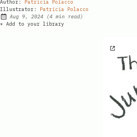
Author:
Patricia Polacco​​​​‌ ‍ ​‍​‍‌‍ ‌ ​‍‌‍‍‌‌‍‌ ‌‍‍‌‌‍ ‍​‍​‍​ ‍‍​‍​‍‌ ​ ‌‍​‌‌‍ ‍‌‍‍‌‌ ‌​‌ ‍‌​‍ ‍‌‍‍‌‌‍ ​‍​‍​‍ ​​‍​‍‌‍‍​‌ ​‍‌‍‌‌‌‍‌‍​‍​‍​ ‍‍​‍​‍‌‍‍​‌ ‌​‌ ‌​‌ ​​‌ ​ ​ ‍‍​‍ ​‍ ‌ ​​‌‍‍‌‌‍​ ‌ ‌​‌ ‌‌‌ ​‍‌‍‌‌‌‍​‍‌‍ ‌‍ ‌‍‍ ‌ ​‍‌‍‌‌‌ ‌‍‌‍‍‌‌‍‌‌‌ ‌ ​‍ ‍‌ ​ ‌‍​‌‌‍ ‍‌‍‍‌‌ ‌​‌ ‍‌​‍ ‍‌ ​ ‌ ‌​‌ ‌‌‌‍‌​‌‍‍‌‌‍ ​‍ ‌‍‍‌‌‍ ‍‌ ‌​‌‍‌‌‌‍ ‍‌ ‌​​‍ ‌‍‌‌‌‍‌​‌‍‍‌‌ ‌​​‍ ‌‍ ‌‌‍ ‌‍‌​‌‍‌‌​ ‌‌ ​​‌ ​‍‌‍‌‌‌ ​ ‌‍‌‌‌‍ ‍‌ ‌​‌‍​‌‌ ‌​‌‍‍‌‌‍ ‌‍ ‍​ ‍ ‌‍‍‌‌‍‌​​ ‌‌‌​‌‌‍​‍​ ‌​‌‍‍‍‌‍ ‍‌​​‌‌ ‌‍‌‍​‌‌​​‍‌ ‍‌​ ​ ‌ ‌​‌​‍‌‌ ‍‌‌ ‍‍‌​ ​‌​‌‌‌ ‌ ‌ ‍‍​ ‍‌‌​ ​ ​‍​ ‍ ‌ ‌​‌ ‍‌‌ ​​‌‍‌‌​ ‌‌ ​‍‌‍‌‌‌ ‌‍‌‍‍‌‌‍‌‌‌ ‌ ​ ‍ ‌ ​​‌‍​‌‌ ‌​‌‍‍​​ ‌‌‍​‍‌‍ ‌‍ ‌‍‍ ‌​​‌‌ ‌‌‌ ‌​‌‍‍​‌‍ ‌ ​‍‌ ​ ​‍‌‌​ ‌‌‌​​‍​ ​​​‍‌‌​ ‌‌‌​‌​​ ‌‍​‍‌‍​‌‌ ​ ‌‍‌‌‌‌‌‌‌ ​‍‌‍ ​​ ‌‌‍‍​‌ ‌​‌ ‌​‌ ​​‌ ​ ​‍‌‌​ ​ ‌​​‌​‍‌‌​ ​‍‌​‌‍​‍‌‌​ ​‍‌​‌‍‌ ​​‌‍‍‌‌‍​ ‌ ‌​‌ ‌‌‌ ​‍‌‍‌‌‌‍​‍‌‍ ‌‍ ‌‍‍ ‌ ​‍‌‍‌‌‌ ‌‍‌‍‍‌‌‍‌‌‌ ‌ ​‍ ‍‌ ​ ‌‍​‌‌‍ ‍‌‍‍‌‌ ‌​‌ ‍‌​‍ ‍‌ ​ ‌ ‌​‌ ‌‌‌‍‌​‌‍‍‌‌‍ ​‍‌‍‌‍‍‌‌‍‌​​ ‌‌‌​‌‌‍​‍​ ‌​‌‍‍‍‌‍ ‍‌​​‌‌ ‌‍‌‍​‌‌​​‍‌ ‍‌​ ​ ‌ ‌​‌​‍‌‌ ‍‌‌ ‍‍‌​ ​‌​‌‌‌ ‌ ‌ ‍‍​ ‍‌‌​ ​ ​‍​‍‌‍‌ ‌​‌ ‍‌‌ ​​‌‍‌‌​ ‌‌ ​‍‌‍‌‌‌ ‌‍‌‍‍‌‌‍‌‌‌ ‌ ​‍‌‍‌ ​​‌‍​‌‌ ‌​‌‍‍​​ ‌‌‍​‍‌‍ ‌‍ ‌‍‍ ‌​​‌‌ ‌‌‌ ‌​‌‍‍​‌‍ ‌ ​‍‌ ​ ​‍‌‌​ ‌‌‌​​‍​ ​​​‍‌‌​ ‌‌‌​‌​​‍‌‍‌ ​​‌‍‌‌‌ ​‍‌ ​ ‌ ​​‌‍‌‌‌‍​ ‌ ‌​‌‍‍‌‌ ‌‍‌‍‌‌​ ‌‌ ​​‌ ‌‌‌‍​‍‌‍ ​‌‍‍‌‌ ​ ‌‍‍​‌‍‌‌‌‍‌​​‍​‍‌ ‌
Illustrator:
Patricia Polacco​​​​‌ ‍ ​‍​‍‌‍ ‌ ​‍‌‍‍‌‌‍‌ ‌‍‍‌‌‍ ‍​‍​‍​ ‍‍​‍​‍‌ ​ ‌‍​‌‌‍ ‍‌‍‍‌‌ ‌​‌ ‍‌​‍ ‍‌‍‍‌‌‍ ​‍​‍​‍ ​​‍​‍‌‍‍​‌ ​‍‌‍‌‌‌‍‌‍​‍​‍​ ‍‍​‍​‍‌‍‍​‌ ‌​‌ ‌​‌ ​​‌ ​ ​ ‍‍​‍ ​‍ ‌ ​​‌‍‍‌‌‍​ ‌ ‌​‌ ‌‌‌ ​‍‌‍‌‌‌‍​‍‌‍ ‌‍ ‌‍‍ ‌ ​‍‌‍‌‌‌ ‌‍‌‍‍‌‌‍‌‌‌ ‌ ​‍ ‍‌ ​ ‌‍​‌‌‍ ‍‌‍‍‌‌ ‌​‌ ‍‌​‍ ‍‌ ​ ‌ ‌​‌ ‌‌‌‍‌​‌‍‍‌‌‍ ​‍ ‌‍‍‌‌‍ ‍‌ ‌​‌‍‌‌‌‍ ‍‌ ‌​​‍ ‌‍‌‌‌‍‌​‌‍‍‌‌ ‌​​‍ ‌‍ ‌‌‍ ‌‍‌​‌‍‌‌​ ‌‌ ​​‌ ​‍‌‍‌‌‌ ​ ‌‍‌‌‌‍ ‍‌ ‌​‌‍​‌‌ ‌​‌‍‍‌‌‍ ‌‍ ‍​ ‍ ‌‍‍‌‌‍‌​​ ‌‌‌​‌‌‍​‍​ ‌​‌‍‍‍‌‍ ‍‌​​‌‌ ‌‍‌‍​‌‌​​‍‌ ‍‌​ ​ ‌ ‌​‌​‍‌‌ ‍‌‌ ‍‍‌​ ​‌​‌‌‌ ‌ ‌ ‍‍​ ‍‌‌​ ​ ​‍​ ‍ ‌ ‌​‌ ‍‌‌ ​​‌‍‌‌​ ‌‌ ​‍‌‍‌‌‌ ‌‍‌‍‍‌‌‍‌‌‌ ‌ ​ ‍ ‌ ​​‌‍​‌‌ ‌​‌‍‍​​ ‌‌‍​‍‌‍ ‌‍ ‌‍‍ ‌​‍‌‌‍ ​‌‍ ​‌ ‌‌‌ ​ ‌ ‌​‌ ​‍‌‍​‌‌ ‌​‌‍ ‌ ​‍‌ ​ ​‍‌‌​ ‌‌‌​​‍​ ​​​‍‌‌​ ‌‌‌​‌​​ ‌‍​‍‌‍​‌‌ ​ ‌‍‌‌‌‌‌‌‌ ​‍‌‍ ​​ ‌‌‍‍​‌ ‌​‌ ‌​‌ ​​‌ ​ ​‍‌‌​ ​ ‌​​‌​‍‌‌​ ​‍‌​‌‍​‍‌‌​ ​‍‌​‌‍‌ ​​‌‍‍‌‌‍​ ‌ ‌​‌ ‌‌‌ ​‍‌‍‌‌‌‍​‍‌‍ ‌‍ ‌‍‍ ‌ ​‍‌‍‌‌‌ ‌‍‌‍‍‌‌‍‌‌‌ ‌ ​‍ ‍‌ ​ ‌‍​‌‌‍ ‍‌‍‍‌‌ ‌​‌ ‍‌​‍ ‍‌ ​ ‌ ‌​‌ ‌‌‌‍‌​‌‍‍‌‌‍ ​‍‌‍‌‍‍‌‌‍‌​​ ‌‌‌​‌‌‍​‍​ ‌​‌‍‍‍‌‍ ‍‌​​‌‌ ‌‍‌‍​‌‌​​‍‌ ‍‌​ ​ ‌ ‌​‌​‍‌‌ ‍‌‌ ‍‍‌​ ​‌​‌‌‌ ‌ ‌ ‍‍​ ‍‌‌​ ​ ​‍​‍‌‍‌ ‌​‌ ‍‌‌ ​​‌‍‌‌​ ‌‌ ​‍‌‍‌‌‌ ‌‍‌‍‍‌‌‍‌‌‌ ‌ ​‍‌‍‌ ​​‌‍​‌‌ ‌​‌‍‍​​ ‌‌‍​‍‌‍ ‌‍ ‌‍‍ ‌​‍‌‌‍ ​‌‍ ​‌ ‌‌‌ ​ ‌ ‌​‌ ​‍‌‍​‌‌ ‌​‌‍ ‌ ​‍‌ ​ ​‍‌‌​ ‌‌‌​​‍​ ​​​‍‌‌​ ‌‌‌​‌​​‍‌‍‌ ​​‌‍‌‌‌ ​‍‌ ​ ‌ ​​‌‍‌‌‌‍​ ‌ ‌​‌‍‍‌‌ ‌‍‌‍‌‌​ ‌‌ ​​‌ ‌‌‌‍​‍‌‍ ​‌‍‍‌‌ ​ ‌‍‍​‌‍‌‌‌‍‌​​‍​‍‌ ‌
Aug 9, 2024
(4 min read​​​​‌ ‍ ​‍​‍‌‍ ‌ ​‍‌‍‍‌‌‍‌ ‌‍‍‌‌‍ ‍​‍​‍​ ‍‍​‍​‍‌ ​ ‌‍​‌‌‍ ‍‌‍‍‌‌ ‌​‌ ‍‌​‍ ‍‌‍‍‌‌‍ ​‍​‍​‍ ​​‍​‍‌‍‍​‌ ​‍‌‍‌‌‌‍‌‍​‍​‍​ ‍‍​‍​‍‌‍‍​‌ ‌​‌ ‌​‌ ​​‌ ​ ​ ‍‍​‍ ​‍ ‌ ​​‌‍‍‌‌‍​ ‌ ‌​‌ ‌‌‌ ​‍‌‍‌‌‌‍​‍‌‍ ‌‍ ‌‍‍ ‌ ​‍‌‍‌‌‌ ‌‍‌‍‍‌‌‍‌‌‌ ‌ ​‍ ‍‌ ​ ‌‍​‌‌‍ ‍‌‍‍‌‌ ‌​‌ ‍‌​‍ ‍‌ ​ ‌ ‌​‌ ‌‌‌‍‌​‌‍‍‌‌‍ ​‍ ‌‍‍‌‌‍ ‍‌ ‌​‌‍‌‌‌‍ ‍‌ ‌​​‍ ‌‍‌‌‌‍‌​‌‍‍‌‌ ‌​​‍ ‌‍ ‌‌‍ ‌‍‌​‌‍‌‌​ ‌‌ ​​‌ ​‍‌‍‌‌‌ ​ ‌‍‌‌‌‍ ‍‌ ‌​‌‍​‌‌ ‌​‌‍‍‌‌‍ ‌‍ ‍​ ‍ ‌‍‍‌‌‍‌​​ ‌‌‌​‌‌‍​‍​ ‌​‌‍‍‍‌‍ ‍‌​​‌‌ ‌‍‌‍​‌‌​​‍‌ ‍‌​ ​ ‌ ‌​‌​‍‌‌ ‍‌‌ ‍‍‌​ ​‌​‌‌‌ ‌ ‌ ‍‍​ ‍‌‌​ ​ ​‍​ ‍ ‌ ‌​‌ ‍‌‌ ​​‌‍‌‌​ ‌‌ ​‍‌‍‌‌‌ ‌‍‌‍‍‌‌‍‌‌‌ ‌ ​ ‍ ‌ ​​‌‍​‌‌ ‌​‌‍‍​​ ‌‌ ​‍‌‍‌‌‌‍​‌‌‍‌​‌‍‍‌‌‍ ‍‌‍‌ ‌‌‌​‌‍‍‌‌‍ ‌‌‍‌‌​ ‌‍​‍‌‍​‌‌ ​ ‌‍‌‌‌‌‌‌‌ ​‍‌‍ ​​ ‌‌‍‍​‌ ‌​‌ ‌​‌ ​​‌ ​ ​‍‌‌​ ​ ‌​​‌​‍‌‌​ ​‍‌​‌‍​‍‌‌​ ​‍‌​‌‍‌ ​​‌‍‍‌‌‍​ ‌ ‌​‌ ‌‌‌ ​‍‌‍‌‌‌‍​‍‌‍ ‌‍ ‌‍‍ ‌ ​‍‌‍‌‌‌ ‌‍‌‍‍‌‌‍‌‌‌ ‌ ​‍ ‍‌ ​ ‌‍​‌‌‍ ‍‌‍‍‌‌ ‌​‌ ‍‌​‍ ‍‌ ​ ‌ ‌​‌ ‌‌‌‍‌​‌‍‍‌‌‍ ​‍‌‍‌‍‍‌‌‍‌​​ ‌‌‌​‌‌‍​‍​ ‌​‌‍‍‍‌‍ ‍‌​​‌‌ ‌‍‌‍​‌‌​​‍‌ ‍‌​ ​ ‌ ‌​‌​‍‌‌ ‍‌‌ ‍‍‌​ ​‌​‌‌‌ ‌ ‌ ‍‍​ ‍‌‌​ ​ ​‍​‍‌‍‌ ‌​‌ ‍‌‌ ​​‌‍‌‌​ ‌‌ ​‍‌‍‌‌‌ ‌‍‌‍‍‌‌‍‌‌‌ ‌ ​‍‌‍‌ ​​‌‍​‌‌ ‌​‌‍‍​​ ‌‌ ​‍‌‍‌‌‌‍​‌‌‍‌​‌‍‍‌‌‍ ‍‌‍‌ ‌‌‌​‌‍‍‌‌‍ ‌‌‍‌‌​‍‌‍‌ ​​‌‍‌‌‌ ​‍‌ ​ ‌ ​​‌‍‌‌‌‍​ ‌ ‌​‌‍‍‌‌ ‌‍‌‍‌‌​ ‌‌ ​​‌ ‌‌‌‍​‍‌‍ ​‌‍‍‌‌ ​ ‌‍‍​‌‍‌‌‌‍‌​​‍​‍‌ ‌)
Published:
+ Add to your library