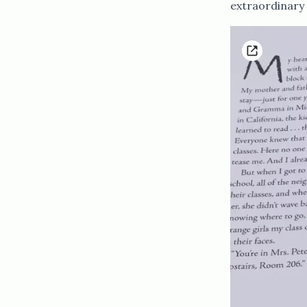
extraordinary things.​​​​‌ ‍ ​‍​‍‌‍ ‌ ​‍‌‍‍‌‌‍‌ ‌‍‍‌‌‍ ‍​‍​‍​ ‍‍​‍​‍‌ ​ ‌‍​‌‌‍ ‍‌‍‍‌‌ ‌​‌ ‍‌​‍ ‍‌‍‍‌‌‍ ​‍​‍​‍ ​​‍​‍‌‍‍​‌ ​‍‌‍‌‌‌‍‌‍​‍​‍​ ‍‍​‍​‍‌‍‍​‌ ‌​‌ ‌​‌ ​​‌ ​ ​ ‍‍​‍ ​‍ ‌ ​​‌‍‍‌‌‍​ ‌ ‌​‌ ‌‌‌ ​‍‌‍‌‌‌‍​‍‌‍ ‌‍ ‌‍‍ ‌ ​‍‌‍‌‌‌ ‌‍‌‍‍‌‌‍‌‌‌ ‌ ​‍ ‍‌ ​ ‌‍​‌‌‍ ‍‌‍‍‌‌ ‌​‌ ‍‌​‍ ‍‌ ​ ‌ ‌​‌ ‌‌‌‍‌​‌‍‍‌‌‍ ​‍ ‌‍‍‌‌‍ ‍‌ ‌​‌‍‌‌‌‍ ‍‌ ‌​​‍ ‌‍‌‌‌‍‌​‌‍‍‌‌ ‌​​‍ ‌‍ ‌‌‍ ‌‍‌​‌‍‌‌​ ‌‌ ​​‌ ​‍‌‍‌‌‌ ​ ‌‍‌‌‌‍ ‍‌ ‌​‌‍​‌‌ ‌​‌‍‍‌‌‍ ‌‍ ‍​ ‍ ‌‍‍‌‌‍‌​​ ‌‌‌​‌‌‍​‍​ ‌​‌‍‍‍‌‍ ‍‌​​‌‌ ‌‍‌‍​‌‌​​‍‌ ‍‌​ ​ ‌ ‌​‌​‍‌‌ ‍‌‌ ‍‍‌​ ​‌​‌‌‌ ‌ ‌ ‍‍​ ‍‌‌​ ​ ​‍​ ‍ ‌ ‌​‌ ‍‌‌ ​​‌‍‌‌​ ‌‌ ​‍‌‍‌‌‌ ‌‍‌‍‍‌‌‍‌‌‌ ‌ ​ ‍ ‌ ​​‌‍​‌‌ ‌​‌‍‍​​ ‌‌‍​‍‌‍ ‌‍‌​‌ ‍‌​‍‌‌​ ‌‌‌​​‍‌‌ ‌‍‍ ‌‍‌‌‌ ‍‌​‍‌‌​ ​ ‌​‌​​‍‌‌​ ​ ‌​‌​​‍‌‌​ ​‍​ ​‍‌‍​‍‌‍ ​‌‍ ‌‍​ ‌‍‍ ​ ​‌​‍‌‌​ ​‍​ ​‍​‍‌‌​ ‌‌‌​‌​​‍ ‍‌‍​ ‌‍‍​‌‍‍‌‌‍ ​‌‍‌​‌ ​‍‌‍‌‌‌‍ ‍​‍‌‌​ ‌‌‌​​‍‌‌ ‌‍‍ ‌‍‌‌‌ ‍‌​‍‌‌​ ​ ‌​‌​​‍‌‌​ ​ ‌​‌​​‍‌‌​ ​‍​ ​‍‌ ​ ‌ ​​‌‍​‌‌‍ ‍​ ​​​‍‌‌​ ​‍​ ​‍​‍‌‌​ ‌‌‌​‌​​‍ ‍‌ ‌​‌‍‌‌‌ ‍​‌ ‌​​ ‌‍​‍‌‍​‌‌ ​ ‌‍‌‌‌‌‌‌‌ ​‍‌‍ ​​ ‌‌‍‍​‌ ‌​‌ ‌​‌ ​​‌ ​ ​‍‌‌​ ​ ‌​​‌​‍‌‌​ ​‍‌​‌‍​‍‌‌​ ​‍‌​‌‍‌ ​​‌‍‍‌‌‍​ ‌ ‌​‌ ‌‌‌ ​‍‌‍‌‌‌‍​‍‌‍ ‌‍ ‌‍‍ ‌ ​‍‌‍‌‌‌ ‌‍‌‍‍‌‌‍‌‌‌ ‌ ​‍ ‍‌ ​ ‌‍​‌‌‍ ‍‌‍‍‌‌ ‌​‌ ‍‌​‍ ‍‌ ​ ‌ ‌​‌ ‌‌‌‍‌​‌‍‍‌‌‍ ​‍‌‍‌‍‍‌‌‍‌​​ ‌‌‌​‌‌‍​‍​ ‌​‌‍‍‍‌‍ ‍‌