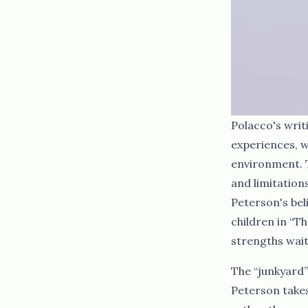
Polacco's writ
experiences, w
environment. T
and limitation
Peterson's bel
children in “T
strengths waiting to be unleashed.​​​​‌ ‍ ​‍​‍‌‍ ‌ ​‍‌‍‍‌‌‍‌ ‌‍‍‌‌‍ ‍​‍​‍​ ‍‍​‍​‍‌ ​ ‌‍​‌‌‍ ‍‌‍‍‌‌ ‌​‌ ‍‌​‍ ‍‌‍‍‌‌‍ ​‍​‍​‍ ​​‍​‍‌‍‍​‌ ​‍‌‍‌‌‌‍‌‍​‍​‍​ ‍‍​‍​‍‌‍‍​‌ ‌​‌ ‌​‌ ​​‌ ​ ​ ‍‍​‍ ​‍ ‌ ​​‌‍‍‌‌‍​ ‌ ‌​‌ ‌‌‌ ​‍‌‍‌‌‌‍​‍‌‍ ‌‍ ‌‍‍ ‌ ​‍‌‍‌‌‌ ‌‍‌‍‍‌‌‍‌‌‌ ‌ ​‍ ‍‌ ​ ‌‍​‌‌‍ ‍‌‍‍‌‌ ‌​‌ ‍‌​‍ ‍‌ ​ ‌ ‌​‌ ‌‌‌‍‌​‌‍‍‌‌‍ ​‍ ‌‍‍‌‌‍ ‍‌ ‌​‌‍‌‌‌‍ ‍‌ ‌​​‍ ‌‍‌‌‌‍‌​‌‍‍‌‌ ‌​​‍ ‌‍ ‌‌‍ ‌‍‌​‌‍‌‌​ ‌‌ ​​‌ ​‍‌‍‌‌‌ ​ ‌‍‌‌‌‍ ‍‌ ‌​‌‍​‌‌ ‌​‌‍‍‌‌‍ ‌‍ ‍​ ‍ ‌‍‍‌‌‍‌​​ ‌‌‌​‌‌‍​‍​ ‌​‌‍‍‍‌‍ ‍‌​​‌‌ ‌‍‌‍​‌‌​​‍‌ ‍‌​ ​ ‌ ‌​‌​‍‌‌ ‍‌‌ ‍‍‌​ ​‌​‌‌‌ ‌ ‌ ‍‍​ ‍‌‌​ ​ ​‍​ ‍ ‌ ‌​‌ ‍‌‌ ​​‌‍‌‌​ ‌‌ ​‍‌‍‌‌‌ ‌‍‌‍‍‌‌‍‌‌‌ ‌ ​ ‍ ‌ ​​‌‍​‌‌ ‌​‌‍‍​​ ‌‌‍​‍‌‍ ‌‍‌​‌ ‍‌​‍‌‌​ ‌‌‌​​‍‌‌ ‌‍‍ ‌‍‌‌‌ ‍‌​‍‌‌​ ​ ‌​‌​​‍‌‌​ ​ ‌​‌​​‍‌‌​ ​‍​ ​‍‌‍​‍‌‍ ​‌‍ ‌‍​ ‌‍‍ ​ ​‍​
The “junkyard”
Peterson takes