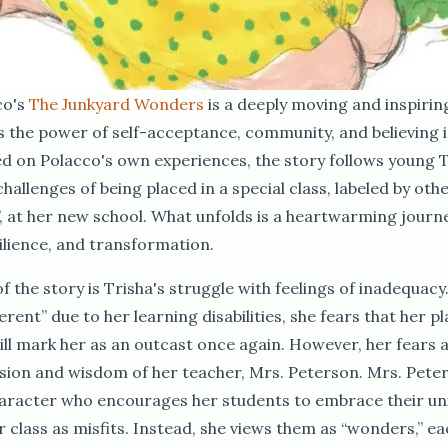
​ ‌‌‌​‌​​‍ ‍‌‍​ ‌‍‍​‌‍‍‌‌‍ ​‌‍‌​‌ ​‍‌‍‌‌‌‍ ‍​‍‌‌​ ‌‌‌​​‍‌‌ ‌‍‍ ‌‍‌‌‌ ‍‌​‍‌‌​ ​ ‌​‌​​‍‌‌​ ​ ‌​‌​​‍‌‌​ ​‍​ ​‍‌ ​ ‌ ​​‌‍​‌‌‍ ‍​ ​‌​ ‌ ​ ‌ ​ ​​​ ​‍​ ‌​​ ‍‌​ ​‍​ ‌‌​ ​​​ ‌​​ ‌​​ ‌‍​ ​​​‍ ‍​ ‌​​ ‌‍​ ​ ​ ‍​​ ​ ​ ‌ ​ ‌‍​ ​‌​ ​​​ ‍‌​ ‍​​ ‌​​ ‌ ​ ​‌​ ‌‌​ ​‌​‍‌‌​ ​‍​ ​‍​‍‌‌​ ‌‌‌​‌​​‍ ‍‌ ‌​‌‍‌‌‌ ‍​‌ ‌​​‍‌‍‌ ​​‌‍‌‌‌ ​‍‌ ​ ‌ ​​‌‍‌‌‌‍​ ‌ ‌​‌‍‍‌‌ ‌‍‌‍‌‌​ ‌‌ ​​‌ ‌‌‌‍​‍‌‍ ​‌‍‍‌‌ ​ ‌‍‍​‌‍‌‌‌‍‌​​‍​‍‌ ‌
The Junkyard Wonders​​​​‌ ‍ ​‍​‍‌‍ ‌ ​‍‌‍‍‌‌‍‌ ‌‍‍‌‌‍ ‍​‍​‍​ ‍‍​‍​‍‌ ​ ‌‍​‌‌‍ ‍‌‍‍‌‌ ‌​‌ ‍‌​‍ ‍‌‍‍‌‌‍ ​‍​‍​‍ ​​‍​‍‌‍‍​‌ ​‍‌‍‌‌‌‍‌‍​‍​‍​ ‍‍​‍​‍‌‍‍​‌ ‌​‌ ‌​‌ ​​‌ ​ ​ ‍‍​‍ ​‍ ‌ ​​‌‍‍‌‌‍​ ‌ ‌​‌ ‌‌‌ ​‍‌‍‌‌‌‍​‍‌‍ ‌‍ ‌‍‍ ‌ ​‍‌‍‌‌‌ ‌‍‌‍‍‌‌‍‌‌‌ ‌ ​‍ ‍‌ ​ ‌‍​‌‌‍ ‍‌‍‍‌‌ ‌​‌ ‍‌​‍ ‍‌ ​ ‌ ‌​‌ ‌‌‌‍‌​‌‍‍‌‌‍ ​‍ ‌‍‍‌‌‍ ‍‌ ‌​‌‍‌‌‌‍ ‍‌ ‌​​‍ ‌‍‌‌‌‍‌​‌‍‍‌‌ ‌​​‍ ‌‍ ‌‌‍ ‌‍‌​‌‍‌‌​ ‌‌ ​​‌ ​‍‌‍‌‌‌ ​ ‌‍‌‌‌‍ ‍‌ ‌​‌‍​‌‌ ‌​‌‍‍‌‌‍ ‌‍ ‍​ ‍ ‌‍‍‌‌‍‌​​ ‌‌‌​‌‌‍​‍​ ‌​‌‍‍‍‌‍ ‍‌​​‌‌ ‌‍‌‍​‌‌​​‍‌ ‍‌​ ​ ‌ ‌​‌​‍‌‌ ‍‌‌ ‍‍‌​ ​‌​‌‌‌ ‌ ‌ ‍‍​ ‍‌‌​ ​ ​‍​ ‍ ‌ ‌​‌ ‍‌‌ ​​‌‍‌‌​ ‌‌ ​‍‌‍‌‌‌ ‌‍‌‍‍‌‌‍‌‌‌ ‌ ​ ‍ ‌ ​​‌‍​‌‌ ‌​‌‍‍​​ ‌‌‍​‍‌‍ ‌‍‌​‌ ‍‌​‍‌‌​ ‌‌‌​​‍‌‌ ‌‍‍ ‌‍‌‌‌ ‍‌​‍‌‌​ ​ ‌​‌​​‍‌‌​ ​ ‌​‌​​‍‌‌​ ​‍​ ​‍‌‍​‍‌‍ ​‌‍ ‌‍​ ‌‍‍ ​ ​​​‍‌‌​ ​‍​ ​‍​‍‌‌​ ‌‌‌​‌​​‍ ‍‌‍​ ‌‍‍​‌‍‍‌‌‍ ​‌‍‌​‌ ​‍‌‍‌‌‌‍ ‍​‍‌‌​ ‌‌‌​​‍‌‌ ‌‍‍ ‌‍‌‌‌ ‍‌​‍‌‌​ ​ ‌​‌​​‍‌‌​ ​ ‌​‌​​‍‌‌​ ​‍​ ​‍‌ ​ ‌ ​​‌‍​‌‌‍ ‍​ ​‌​ ‌ ​ ‌ ​ ​​​ ​‍​ ‌​​ ‍‌​ ​‍​ ‌‌​ ​​​ ‌​​ ‌​​ ‌‍​ ​​​‍ ‍​ ‌ ​ ​​​ ‍‌​ ‌​​ ​‌​ ​‍​ ​‌​ ​​​ ​ ​ ‌ ​ ‌‍​ ​‍​ ‌‍​ ​‍​ ‌ ​ ​‍​‍‌‌​ ​‍​ ​‍​‍‌‌​ ‌‌‌​‌​​‍ ‍‌ ‌​‌‍‌‌‌ ‍​‌ ‌​​ ‌‍​‍‌‍​‌‌ ​ ‌‍‌‌‌‌‌‌‌ ​‍‌‍ ​​ ‌‌‍‍​‌ ‌​‌ ‌​‌ ​​‌ ​ ​‍‌‌​ ​ ‌​​‌​‍‌‌​ ​‍‌​‌‍​‍‌‌​ ​‍‌​‌‍‌ ​​‌‍‍‌‌‍​ ‌ ‌​‌ ‌‌‌ ​‍‌‍‌‌‌‍​‍‌‍ ‌‍ ‌‍‍ ‌ ​‍‌‍‌‌‌ ‌‍‌‍‍‌‌‍‌‌‌ ‌ ​‍ ‍‌ ​ ‌‍​‌‌‍ ‍‌‍‍‌‌ ‌​‌ ‍‌​‍ ‍‌ ​ ‌ ‌​‌ ‌‌‌‍‌​‌‍‍‌‌‍ ​‍‌‍‌‍‍‌‌‍‌​​ ‌‌‌​‌‌‍​‍​ ‌​‌‍‍‍‌‍ ‍‌​​‌‌ ‌‍‌‍​‌‌​​‍‌ ‍‌​ ​ ‌ ‌​‌​‍‌‌ ‍‌‌ ‍‍‌​ ​‌​‌‌‌ ‌ ‌ ‍‍​ ‍‌‌​ ​ ​‍​‍‌‍‌ ‌​‌ ‍‌‌ ​​‌‍‌‌​ ‌‌ ​‍‌‍‌‌‌ ‌‍‌‍‍‌‌‍‌‌‌ ‌ ​‍‌‍‌ ​​‌‍​‌‌ ‌​‌‍‍​​ ‌‌‍​‍‌‍ ‌‍‌​‌ ‍‌​‍‌‌​ ‌‌‌​​‍‌‌ ‌‍‍ ‌‍‌‌‌ ‍‌​‍‌‌​ ​ ‌​‌​​‍‌‌​ ​ ‌​‌​​‍‌‌​ ​‍​ ​‍‌‍​‍‌‍ ​‌‍ ‌‍​ ‌‍‍ ​ ​​​‍‌‌​ ​‍​ ​‍​‍‌‌​ ‌‌‌​‌​​‍ ‍‌‍​ ‌‍‍​‌‍‍‌‌‍ ​‌‍‌​‌ ​‍‌‍‌‌‌‍ ‍​‍‌‌​ ‌‌‌​​‍‌‌ ‌‍‍ ‌‍‌‌‌ ‍‌​‍‌‌​ ​ ‌​‌​​‍‌‌​ ​ ‌​‌​​‍‌‌​ ​‍​ ​‍‌ ​ ‌ ​​‌‍​‌‌‍ ‍​ ​‌​ ‌ ​ ‌ ​ ​​​ ​‍​ ‌​​ ‍‌​ ​‍​ ‌‌​ ​​​ ‌​​ ‌​​ ‌‍​ ​​​‍ ‍​ ‌ ​ ​​​ ‍‌​ ‌​​ ​‌​ ​‍​ ​‌​ ​​​ ​ ​ ‌ ​ ‌‍​ ​‍​ ‌‍​ ​‍​ ‌ ​ ​‍​‍‌‌​ ​‍​ ​‍​‍‌‌​ ‌‌‌​‌​​‍ ‍‌ ‌​‌‍‌‌‌ ‍​‌ ‌​​‍‌‍‌ ​​‌‍‌‌‌ ​‍‌ ​ ‌ ​​‌‍‌‌‌‍​ ‌ ‌​‌‍‍‌‌ ‌‍‌‍‌‌​ ‌‌ ​​‌ ‌‌‌‍​‍‌‍ ​‌‍‍‌‌ ​ ‌‍‍​‌‍‌‌‌‍‌​​‍​‍‌ ‌
is a deeply moving and inspirin
s the power of self-acceptance, community, and believing i
ed on Polacco's own experiences, the story follows young T
hallenges of being placed in a special class, labeled by oth
, at her new school. What unfolds is a heartwarming journ
‌​ ​ ‌​‌​​‍‌‌​ ​ ‌​‌​​‍‌‌​ ​‍​ ​‍‌‍​‍‌‍ ​‌‍ ‌‍​ ‌‍‍ ​ ​​​‍‌‌​ ​‍​ ​‍​‍‌‌​ ‌‌‌​‌​​‍ ‍‌‍​ ‌‍‍​‌‍‍‌‌‍ ​‌‍‌​‌ ​‍‌‍‌‌‌‍ ‍​‍‌‌​ ‌‌‌​​‍‌‌ ‌‍‍ ‌‍‌‌‌ ‍‌​‍‌‌​ ​ ‌​‌​​‍‌‌​ ​ ‌​‌​​‍‌‌​ ​‍​ ​‍‌ ​ ‌ ​​‌‍​‌‌‍ ‍​ ​‌​ ‌ ​ ‌ ​ ​​​ ​‍​ ‌​​ ‍‌​ ​‍​ ‌‌​ ​​​ ‌​​ ‌​​ ‌‍​ ​​​‍ ‍​ ​‌​ ‌‍​ ‍‌​ ‍‌​ ​‍​ ​‌​ ​​​ ‌ ​ ‍​​ ​ ​ ‍​​ ​ ​ ‌ ​ ‌ ​ ‌ ​‍‌‌​ ​‍​ ​‍​‍‌‌​ ‌‌‌​‌​​‍ ‍‌ ‌​‌‍‌‌‌ ‍​‌ ‌​​ ‌‍​‍‌‍​‌‌ ​ ‌‍‌‌‌‌‌‌‌ ​‍‌‍ ​​ ‌‌‍‍​‌ ‌​‌ ‌​‌ ​​‌ ​ ​‍‌‌​ ​ ‌​​‌​‍‌‌​ ​‍‌​‌‍​‍‌‌​ ​‍‌​‌‍‌ ​​‌‍‍‌‌‍​ ‌ ‌​‌ ‌‌‌ ​‍‌‍‌‌‌‍​‍‌‍ ‌‍ ‌‍‍ ‌ ​‍‌‍‌‌‌ ‌‍‌‍‍‌‌‍‌‌‌ ‌ ​‍ ‍‌ ​ ‌‍​‌‌‍ ‍‌‍‍‌‌ ‌​‌ ‍‌​‍ ‍‌ ​ ‌ ‌​‌ ‌‌‌‍‌​‌‍‍‌‌‍ ​‍‌‍‌‍‍‌‌‍‌​​ ‌‌‌​‌‌‍​‍​ ‌​‌‍‍‍‌‍ ‍‌​​‌‌ ‌‍‌‍​‌‌​​‍‌ ‍‌​ ​ ‌ ‌​‌​‍‌‌ ‍‌‌ ‍‍‌​ ​‌​‌‌‌ ‌ ‌ ‍‍​ ‍‌‌​ ​ ​‍​‍‌‍‌ ‌​‌ ‍‌‌ ​​‌‍‌‌​ ‌‌ ​‍‌‍‌‌‌ ‌‍‌‍‍‌‌‍‌‌‌ ‌ ​‍‌‍‌ ​​‌‍​‌‌ ‌​‌‍‍​​ ‌‌‍​‍‌‍ ‌‍‌​‌ ‍‌​‍‌‌​ ‌‌‌​​‍‌‌ ‌‍‍ ‌‍‌‌‌ ‍‌​‍‌‌​ ​ ‌​‌​​‍‌‌​ ​ ‌​‌​​‍‌‌​ ​‍​ ​‍‌‍​‍‌‍ ​‌‍ ‌‍​ ‌‍‍ ​ ​​​‍‌‌​ ​‍​ ​‍​‍‌‌​ ‌‌‌​‌​​‍ ‍‌‍​ ‌‍‍​‌‍‍‌‌‍ ​‌‍‌​‌ ​‍‌‍‌‌‌‍ ‍​‍‌‌​ ‌‌‌​​‍‌‌ ‌‍‍ ‌‍‌‌‌ ‍‌​‍‌‌​ ​ ‌​‌​​‍‌‌​ ​ ‌​‌​​‍‌‌​ ​‍​ ​‍‌ ​ ‌ ​​‌‍​‌‌‍ ‍​ ​‌​ ‌ ​ ‌ ​ ​​​ ​‍​ ‌​​ ‍‌​ ​‍​ ‌‌​ ​​​ ‌​​ ‌​​ ‌‍​ ​​​‍ ‍​ ​‌​ ‌‍​ ‍‌​ ‍‌​ ​‍​ ​‌​ ​​​ ‌ ​ ‍​​ ​ ​ ‍​​ ​ ​ ‌ ​ ‌ ​ ‌ ​‍‌‌​ ​‍​ ​‍​‍‌‌​ ‌‌‌​‌​​‍ ‍‌ ‌​‌‍‌‌‌ ‍​‌ ‌​​‍‌‍‌ ​​‌‍‌‌‌ ​‍‌ ​ ‌ ​​‌‍‌‌‌‍​ ‌ ‌​‌‍‍‌‌ ‌‍‌‍‌‌​ ‌‌ ​​‌ ‌‌‌‍​‍‌‍ ​‌‍‍‌‌ ​ ‌‍‍​‌‍‌‌‌‍‌​​‍​‍‌ ‌
f the story is Trisha's struggle with feelings of inadequacy
ferent” due to her learning disabilities, she fears that her 
will mark her as an outcast once again. However, her fears
ion and wisdom of her teacher, Mrs. Peterson. Mrs. Peter
aracter who encourages her students to embrace their un
r class as misfits. Instead, she views them as “wonders,” ea