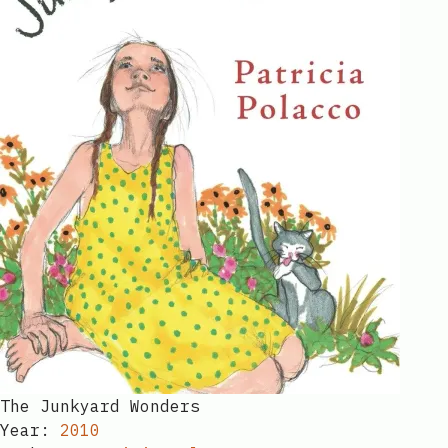
The Junkyard Wonders​​​​‌ ‍ ​‍​‍‌‍ ‌ ​‍‌‍‍‌‌‍‌ ‌‍‍‌‌‍ ‍​‍​‍​ ‍‍​‍​‍‌ ​ ‌‍​‌‌‍ ‍‌‍‍‌‌ ‌​‌ ‍‌​‍ ‍‌‍‍‌‌‍ ​‍​‍​‍ ​​‍​‍‌‍‍​‌ ​‍‌‍‌‌‌‍‌‍​‍​‍​ ‍‍​‍​‍‌‍‍​‌ ‌​‌ ‌​‌ ​​‌ ​ ​ ‍‍​‍ ​‍ ‌ ​​‌‍‍‌‌‍​ ‌ ‌​‌ ‌‌‌ ​‍‌‍‌‌‌‍​‍‌‍ ‌‍ ‌‍‍ ‌ ​‍‌‍‌‌‌ ‌‍‌‍‍‌‌‍‌‌‌ ‌ ​‍ ‍‌ ​ ‌‍​‌‌‍ ‍‌‍‍‌‌ ‌​‌ ‍‌​‍ ‍‌ ​ ‌ ‌​‌ ‌‌‌‍‌​‌‍‍‌‌‍ ​‍ ‌‍‍‌‌‍ ‍‌ ‌​‌‍‌‌‌‍ ‍‌ ‌​​‍ ‌‍‌‌‌‍‌​‌‍‍‌‌ ‌​​‍ ‌‍ ‌‌‍ ‌‍‌​‌‍‌‌​ ‌‌ ​​‌ ​‍‌‍‌‌‌ ​ ‌‍‌‌‌‍ ‍‌ ‌​‌‍​‌‌ ‌​‌‍‍‌‌‍ ‌‍ ‍​ ‍ ‌‍‍‌‌‍‌​​ ‌‌‌​‌‌‍​‍​ ‌​‌‍‍‍‌‍ ‍‌​​‌‌ ‌‍‌‍​‌‌​​‍‌ ‍‌​ ​ ‌ ‌​‌​‍‌‌ ‍‌‌ ‍‍‌​ ​‌​‌‌‌ ‌ ‌ ‍‍​ ‍‌‌​ ​ ​‍​ ‍ ‌ ‌​‌ ‍‌‌ ​​‌‍‌‌​ ‌‌ ​‍‌‍‌‌‌ ‌‍‌‍‍‌‌‍‌‌‌ ‌ ​ ‍ ‌ ​​‌‍​‌‌ ‌​‌‍‍​​ ‌‌ ‌​‌‍‍‌‌ ‌​‌‍ ​‌‍‌‌​ ‌‍​‍‌‍​‌‌ ​ ‌‍‌‌‌‌‌‌‌ ​‍‌‍ ​​ ‌‌‍‍​‌ ‌​‌ ‌​‌ ​​‌ ​ ​‍‌‌​ ​ ‌​​‌​‍‌‌​ ​‍‌​‌‍​‍‌‌​ ​‍‌​‌‍‌ ​​‌‍‍‌‌‍​ ‌ ‌​‌ ‌‌‌ ​‍‌‍‌‌‌‍​‍‌‍ ‌‍ ‌‍‍ ‌ ​‍‌‍‌‌‌ ‌‍‌‍‍‌‌‍‌‌‌ ‌ ​‍ ‍‌ ​ ‌‍​‌‌‍ ‍‌‍‍‌‌ ‌​‌ ‍‌​‍ ‍‌ ​ ‌ ‌​‌ ‌‌‌‍‌​‌‍‍‌‌‍ ​‍‌‍‌‍‍‌‌‍‌​​ ‌‌‌​‌‌‍​‍​ ‌​‌‍‍‍‌‍ ‍‌​​‌‌ ‌‍‌‍​‌‌​​‍‌ ‍‌​ ​ ‌ ‌​‌​‍‌‌ ‍‌‌ ‍‍‌​ ​‌​‌‌‌ ‌ ‌ ‍‍​ ‍‌‌​ ​ ​‍​‍‌‍‌ ‌​‌ ‍‌‌ ​​‌‍‌‌​ ‌‌ ​‍‌‍‌‌‌ ‌‍‌‍‍‌‌‍‌‌‌ ‌ ​‍‌‍‌ ​​‌‍​‌‌ ‌​‌‍‍​​ ‌‌ ‌​‌‍‍‌‌ ‌​‌‍ ​‌‍‌‌​‍‌‍‌ ​​‌‍‌‌‌ ​‍‌ ​ ‌ ​​‌‍‌‌‌‍​ ‌ ‌​‌‍‍‌‌ ‌‍‌‍‌‌​ ‌‌ ​​‌ ‌‌‌‍​‍‌‍ ​‌‍‍‌‌ ​ ‌‍‍​‌‍‌‌‌‍‌​​‍​‍‌ ‌
Year:
2010