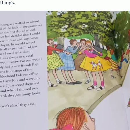
​​‌‌ ‌‍‌‍​‌‌​​‍‌ ‍‌​ ​ ‌ ‌​‌​‍‌‌ ‍‌‌ ‍‍‌​ ​‌​‌‌‌ ‌ ‌ ‍‍​ ‍‌‌​ ​ ​‍​‍‌‍‌ ‌​‌ ‍‌‌ ​​‌‍‌‌​ ‌‌ ​‍‌‍‌‌‌ ‌‍‌‍‍‌‌‍‌‌‌ ‌ ​‍‌‍‌ ​​‌‍​‌‌ ‌​‌‍‍​​ ‌‌‍​‍‌‍ ‌‍‌​‌ ‍‌​‍‌‌​ ‌‌‌​​‍‌‌ ‌‍‍ ‌‍‌‌‌ ‍‌​‍‌‌​ ​ ‌​‌​​‍‌‌​ ​ ‌​‌​​‍‌‌​ ​‍​ ​‍‌‍​‍‌‍ ​‌‍ ‌‍​ ‌‍‍ ​ ​‌​‍‌‌​ ​‍​ ​‍​‍‌‌​ ‌‌‌​‌​​‍ ‍‌‍​ ‌‍‍​‌‍‍‌‌‍ ​‌‍‌​‌ ​‍‌‍‌‌‌‍ ‍​‍‌‌​ ‌‌‌​​‍‌‌ ‌‍‍ ‌‍‌‌‌ ‍‌​‍‌‌​ ​ ‌​‌​​‍‌‌​ ​ ‌​‌​​‍‌‌​ ​‍​ ​‍‌ ​ ‌ ​​‌‍​‌‌‍ ‍​ ​​​‍‌‌​ ​‍​ ​‍​‍‌‌​ ‌‌‌​‌​​‍ ‍‌ ‌​‌‍‌‌‌ ‍​‌ ‌​​‍‌‍‌ ​​‌‍‌‌‌ ​‍‌ ​ ‌ ​​‌‍‌‌‌‍​ ‌ ‌​‌‍‍‌‌ ‌‍‌‍‌‌​ ‌‌ ​​‌ ‌‌‌‍​‍‌‍ ​‌‍‍‌‌ ​ ‌‍‍​‌‍‌‌‌‍‌​​‍​‍‌ ‌