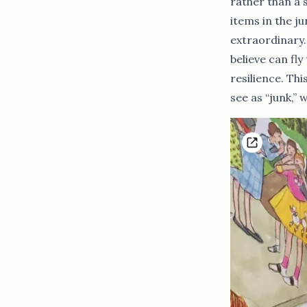
rather than a 
items in the j
extraordinary.
believe can fl
resilience. Th
see as “junk,” wonders can emerge.​​​​‌ ‍ ​‍​‍‌‍ ‌ ​‍‌‍‍‌‌‍‌ ‌‍‍‌‌‍ ‍​‍​‍​ ‍‍​‍​‍‌ ​ ‌‍​‌‌‍ ‍‌‍‍‌‌ ‌​‌ ‍‌​‍ ‍‌‍‍‌‌‍ ​‍​‍​‍ ​​‍​‍‌‍‍​‌ ​‍‌‍‌‌‌‍‌‍​‍​‍​ ‍‍​‍​‍‌‍‍​‌ ‌​‌ ‌​‌ ​​‌ ​ ​ ‍‍​‍ ​‍ ‌ ​​‌‍‍‌‌‍​ ‌ ‌​‌ ‌‌‌ ​‍‌‍‌‌‌‍​‍‌‍ ‌‍ ‌‍‍ ‌ ​‍‌‍‌‌‌ ‌‍‌‍‍‌‌‍‌‌‌ ‌ ​‍ ‍‌ ​ ‌‍​‌‌‍ ‍‌‍‍‌‌ ‌​‌ ‍‌​‍ ‍‌ ​ ‌ ‌​‌ ‌‌‌‍‌​‌‍‍‌‌‍ ​‍ ‌‍‍‌‌‍ ‍‌ ‌​‌‍‌‌‌‍ ‍‌ ‌​​‍ ‌‍‌‌‌‍‌​‌‍‍‌‌ ‌​​‍ ‌‍ ‌‌‍ ‌‍‌​‌‍‌‌​ ‌‌ ​​‌ ​‍‌‍‌‌‌ ​ ‌‍‌‌‌‍ ‍‌ ‌​‌‍​‌‌ ‌​‌‍‍‌‌‍ ‌‍ ‍​ ‍ ‌‍‍‌‌‍‌​​ ‌‌‌​‌‌‍​‍​ ‌​‌‍‍‍‌‍ ‍‌​​‌‌ ‌‍‌‍​‌‌​​‍‌ ‍‌​ ​ ‌ ‌​‌​‍‌‌ ‍‌‌ ‍‍‌​ ​‌​‌‌‌ ‌ ‌ ‍‍​ ‍‌‌​ ​ ​‍​ ‍ ‌ ‌​‌ ‍‌‌ ​​‌‍‌‌​ ‌‌ ​‍‌‍‌‌‌ ‌‍‌‍‍‌‌‍‌‌‌ ‌ ​ ‍ ‌ ​​‌‍​‌‌ ‌​‌‍‍​​ ‌‌‍​‍‌‍ ‌‍‌​‌ ‍‌​‍‌‌​ ‌‌‌​​‍‌‌ ‌‍‍ ‌‍‌‌‌ ‍‌​‍‌‌​ ​ ‌​‌​​‍‌‌​ ​ ‌​‌​​‍‌‌​ ​‍​ ​‍‌‍​‍‌‍ ​‌‍ ‌‍