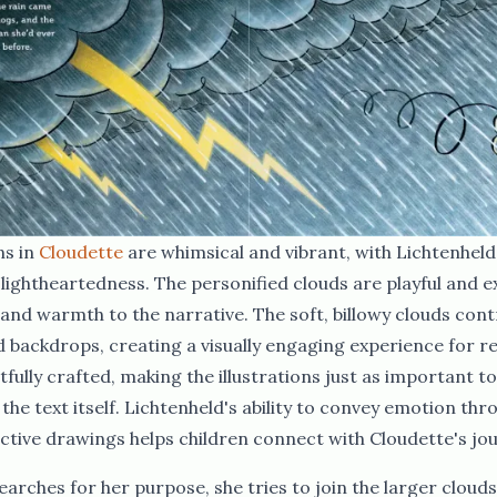
​ ​ ‌​‌​​‍‌‌​ ​‍​ ​‍‌‍​‍‌‍ ​‌‍ ‌‍​ ‌‍‍ ​ ​‍​‍‌‌​ ​‍​ ​‍​‍‌‌​ ‌‌‌​‌​​‍ ‍‌‍​ ‌‍‍​‌‍‍‌‌‍ ​‌‍‌​‌ ​‍‌‍‌‌‌‍ ‍​‍‌‌​ ‌‌‌​​‍‌‌ ‌‍‍ ‌‍‌‌‌ ‍‌​‍‌‌​ ​ ‌​‌​​‍‌‌​ ​ ‌​‌​​‍‌‌​ ​‍​ ​‍‌ ​ ‌ ​​‌‍​‌‌‍ ‍​ ​‌​ ‌ ​ ‌ ​ ​​​ ​‍​ ‌​​ ‍‌​ ​‌​ ‌ ​ ​‌​ ‍‌​ ‌‍​ ‌‍​ ​​​‍ ‍​ ​​​ ​ ​ ‌​​ ​‌​ ​​​ ​‌​ ‍​​ ‌ ​ ​‌​ ​ ​ ‌ ​ ​‍​ ​​​ ‌ ​ ​​​ ‌‍​ ‌‍​‍‌‌​ ​‍​ ​‍​‍‌‌​ ‌‌‌​‌​​‍ ‍‌ ‌​‌‍‌‌‌ ‍​‌ ‌​​‍‌‍‌ ​​‌‍‌‌‌ ​‍‌ ​ ‌ ​​‌‍‌‌‌‍​ ‌ ‌​‌‍‍‌‌ ‌‍‌‍‌‌​ ‌‌ ​​‌ ‌‌‌‍​‍‌‍ ​‌‍‍‌‌ ​ ‌‍‍​‌‍‌‌‌‍‌​​‍​‍‌ ‌
Cloudette​​​​‌ ‍ ​‍​‍‌‍ ‌ ​‍‌‍‍‌‌‍‌ ‌‍‍‌‌‍ ‍​‍​‍​ ‍‍​‍​‍‌ ​ ‌‍​‌‌‍ ‍‌‍‍‌‌ ‌​‌ ‍‌​‍ ‍‌‍‍‌‌‍ ​‍​‍​‍ ​​‍​‍‌‍‍​‌ ​‍‌‍‌‌‌‍‌‍​‍​‍​ ‍‍​‍​‍‌‍‍​‌ ‌​‌ ‌​‌ ​​‌ ​ ​ ‍‍​‍ ​‍ ‌ ​​‌‍‍‌‌‍​ ‌ ‌​‌ ‌‌‌ ​‍‌‍‌‌‌‍​‍‌‍ ‌‍ ‌‍‍ ‌ ​‍‌‍‌‌‌ ‌‍‌‍‍‌‌‍‌‌‌ ‌ ​‍ ‍‌ ​ ‌‍​‌‌‍ ‍‌‍‍‌‌ ‌​‌ ‍‌​‍ ‍‌ ​ ‌ ‌​‌ ‌‌‌‍‌​‌‍‍‌‌‍ ​‍ ‌‍‍‌‌‍ ‍‌ ‌​‌‍‌‌‌‍ ‍‌ ‌​​‍ ‌‍‌‌‌‍‌​‌‍‍‌‌ ‌​​‍ ‌‍ ‌‌‍ ‌‍‌​‌‍‌‌​ ‌‌ ​​‌ ​‍‌‍‌‌‌ ​ ‌‍‌‌‌‍ ‍‌ ‌​‌‍​‌‌ ‌​‌‍‍‌‌‍ ‌‍ ‍​ ‍ ‌‍‍‌‌‍‌​​ ‌‌‌‌ ​ ​‍‌‌‍‍‌‍ ​ ‌​​ ​ ‌‍‍‍​ ​‌‌‍‌‍​ ​‍‌‌‌​‌‍‌​‌​‍​‌‍​ ‌‍ ‌‌‍‍‌​‌‌‌‍​‍‌‌‍​‌‌​ ‌​‌​‌‍‍ ​ ‍ ‌ ‌​‌ ‍‌‌ ​​‌‍‌‌​ ‌‌ ​‍‌‍‌‌‌ ‌‍‌‍‍‌‌‍‌‌‌ ‌ ​ ‍ ‌ ​​‌‍​‌‌ ‌​‌‍‍​​ ‌‌‍​‍‌‍ ‌‍‌​‌ ‍‌​‍‌‌​ ‌‌‌​​‍‌‌ ‌‍‍ ‌‍‌‌‌ ‍‌​‍‌‌​ ​ ‌​‌​​‍‌‌​ ​ ‌​‌​​‍‌‌​ ​‍​ ​‍‌‍​‍‌‍ ​‌‍ ‌‍​ ‌‍‍ ​ ​‍​‍‌‌​ ​‍​ ​‍​‍‌‌​ ‌‌‌​‌​​‍ ‍‌‍​ ‌‍‍​‌‍‍‌‌‍ ​‌‍‌​‌ ​‍‌‍‌‌‌‍ ‍​‍‌‌​ ‌‌‌​​‍‌‌ ‌‍‍ ‌‍‌‌‌ ‍‌​‍‌‌​ ​ ‌​‌​​‍‌‌​ ​ ‌​‌​​‍‌‌​ ​‍​ ​‍‌ ​ ‌ ​​‌‍​‌‌‍ ‍​ ​‌​ ‌ ​ ‌ ​ ​​​ ​‍​ ‌​​ ‍‌​ ​‌​ ‌ ​ ​‌​ ‍‌​ ‌‍​ ‌‍​ ​​​‍ ‍​ ‍‌​ ‌‌​ ‌ ​ ‌‍​ ​‍​ ​‌​ ‌​​ ‌​​ ​‌​ ‍‌​ ‌‌​ ​‌​ ‍​​ ‌‍​ ‌​​ ‌‍​‍‌‌​ ​‍​ ​‍​‍‌‌​ ‌‌‌​‌​​‍ ‍‌ ‌​‌‍‌‌‌ ‍​‌ ‌​​ ‌‍​‍‌‍​‌‌ ​ ‌‍‌‌‌‌‌‌‌ ​‍‌‍ ​​ ‌‌‍‍​‌ ‌​‌ ‌​‌ ​​‌ ​ ​‍‌‌​ ​ ‌​​‌​‍‌‌​ ​‍‌​‌‍​‍‌‌​ ​‍‌​‌‍‌ ​​‌‍‍‌‌‍​ ‌ ‌​‌ ‌‌‌ ​‍‌‍‌‌‌‍​‍‌‍ ‌‍ ‌‍‍ ‌ ​‍‌‍‌‌‌ ‌‍‌‍‍‌‌‍‌‌‌ ‌ ​‍ ‍‌ ​ ‌‍​‌‌‍ ‍‌‍‍‌‌ ‌​‌ ‍‌​‍ ‍‌ ​ ‌ ‌​‌ ‌‌‌‍‌​‌‍‍‌‌‍ ​‍‌‍‌‍‍‌‌‍‌​​ ‌‌‌‌ ​ ​‍‌‌‍‍‌‍ ​ ‌​​ ​ ‌‍‍‍​ ​‌‌‍‌‍​ ​‍‌‌‌​‌‍‌​‌​‍​‌‍​ ‌‍ ‌‌‍‍‌​‌‌‌‍​‍‌‌‍​‌‌​ ‌​‌​‌‍‍ ​‍‌‍‌ ‌​‌ ‍‌‌ ​​‌‍‌‌​ ‌‌ ​‍‌‍‌‌‌ ‌‍‌‍‍‌‌‍‌‌‌ ‌ ​‍‌‍‌ ​​‌‍​‌‌ ‌​‌‍‍​​ ‌‌‍​‍‌‍ ‌‍‌​‌ ‍‌​‍‌‌​ ‌‌‌​​‍‌‌ ‌‍‍ ‌‍‌‌‌ ‍‌​‍‌‌​ ​ ‌​‌​​‍‌‌​ ​ ‌​‌​​‍‌‌​ ​‍​ ​‍‌‍​‍‌‍ ​‌‍ ‌‍​ ‌‍‍ ​ ​‍​‍‌‌​ ​‍​ ​‍​‍‌‌​ ‌‌‌​‌​​‍ ‍‌‍​ ‌‍‍​‌‍‍‌‌‍ ​‌‍‌​‌ ​‍‌‍‌‌‌‍ ‍​‍‌‌​ ‌‌‌​​‍‌‌ ‌‍‍ ‌‍‌‌‌ ‍‌​‍‌‌​ ​ ‌​‌​​‍‌‌​ ​ ‌​‌​​‍‌‌​ ​‍​ ​‍‌ ​ ‌ ​​‌‍​‌‌‍ ‍​ ​‌​ ‌ ​ ‌ ​ ​​​ ​‍​ ‌​​ ‍‌​ ​‌​ ‌ ​ ​‌​ ‍‌​ ‌‍​ ‌‍​ ​​​‍ ‍​ ‍‌​ ‌‌​ ‌ ​ ‌‍​ ​‍​ ​‌​ ‌​​ ‌​​ ​‌​ ‍‌​ ‌‌​ ​‌​ ‍​​ ‌‍​ ‌​​ ‌‍​‍‌‌​ ​‍​ ​‍​‍‌‌​ ‌‌‌​‌​​‍ ‍‌ ‌​‌‍‌‌‌ ‍​‌ ‌​​‍‌‍‌ ​​‌‍‌‌‌ ​‍‌ ​ ‌ ​​‌‍‌‌‌‍​ ‌ ‌​‌‍‍‌‌ ‌‍‌‍‌‌​ ‌‌ ​​‌ ‌‌‌‍​‍‌‍ ​‌‍‍‌‌ ​ ‌‍‍​‌‍‌‌‌‍‌​​‍​‍‌ ‌
are whimsical and vibrant, with Lichtenheld
 lightheartedness. The personified clouds are playful and e
nd warmth to the narrative. The soft, billowy clouds cont
ed backdrops, creating a visually engaging experience for r
fully crafted, making the illustrations just as important to
 the text itself. Lichtenheld's ability to convey emotion th
 ‍‌ ‌​‌‍‌‌‌‍ ‍‌ ‌​​‍ ‌‍‌‌‌‍‌​‌‍‍‌‌ ‌​​‍ ‌‍ ‌‌‍ ‌‍‌​‌‍‌‌​ ‌‌ ​​‌ ​‍‌‍‌‌‌ ​ ‌‍‌‌‌‍ ‍‌ ‌​‌‍​‌‌ ‌​‌‍‍‌‌‍ ‌‍ ‍​ ‍ ‌‍‍‌‌‍‌​​ ‌‌‌‌ ​ ​‍‌‌‍‍‌‍ ​ ‌​​ ​ ‌‍‍‍​ ​‌‌‍‌‍​ ​‍‌‌‌​‌‍‌​‌​‍​‌‍​ ‌‍ ‌‌‍‍‌​‌‌‌‍​‍‌‌‍​‌‌​ ‌​‌​‌‍‍ ​ ‍ ‌ ‌​‌ ‍‌‌ ​​‌‍‌‌​ ‌‌ ​‍‌‍‌‌‌ ‌‍‌‍‍‌‌‍‌‌‌ ‌ ​ ‍ ‌ ​​‌‍​‌‌ ‌​‌‍‍​​ ‌‌‍​‍‌‍ ‌‍‌​‌ ‍‌​‍‌‌​ ‌‌‌​​‍‌‌ ‌‍‍ ‌‍‌‌‌ ‍‌​‍‌‌​ ​ ‌​‌​​‍‌‌​ ​ ‌​‌​​‍‌‌​ ​‍​ ​‍‌‍​‍‌‍ ​‌‍ ‌‍​ ‌‍‍ ​ ​‍​‍‌‌​ ​‍​ ​‍​‍‌‌​ ‌‌‌​‌​​‍ ‍‌‍​ ‌‍‍​‌‍‍‌‌‍ ​‌‍‌​‌ ​‍‌‍‌‌‌‍ ‍​‍‌‌​ ‌‌‌​​‍‌‌ ‌‍‍ ‌‍‌‌‌ ‍‌​‍‌‌​ ​ ‌​‌​​‍‌‌​ ​ ‌​‌​​‍‌‌​ ​‍​ ​‍‌ ​ ‌ ​​‌‍​‌‌‍ ‍​ ​‌​ ‌ ​ ‌ ​ ​​​ ​‍​ ‌​​ ‍‌​ ​‌​ ‌ ​ ​‌​ ‍‌​ ‌‍​ ‌‍​ ​​​‍ ‍​ ‍​​ ‍​​ ​‍​ ‍​​ ‌​​ ​​​ ‌‌​ ​‌​ ‍​​ ‌​​ ‌‌​ ​ ​ ​‍​ ‍​​ ​‌​ ​‍​‍‌‌​ ​‍​ ​‍​‍‌‌​ ‌‌‌​‌​​‍ ‍‌ ‌​‌‍‌‌‌ ‍​‌ ‌​​ ‌‍​‍‌‍​‌‌ ​ ‌‍‌‌‌‌‌‌‌ ​‍‌‍ ​​ ‌‌‍‍​‌ ‌​‌ ‌​‌ ​​‌ ​ ​‍‌‌​ ​ ‌​​‌​‍‌‌​ ​‍‌​‌‍​‍‌‌​ ​‍‌​‌‍‌ ​​‌‍‍‌‌‍​ ‌ ‌​‌ ‌‌‌ ​‍‌‍‌‌‌‍​‍‌‍ ‌‍ ‌‍‍ ‌ ​‍‌‍‌‌‌ ‌‍‌‍‍‌‌‍‌‌‌ ‌ ​‍ ‍‌ ​ ‌‍​‌‌‍ ‍‌‍‍‌‌ ‌​‌ ‍‌​‍ ‍‌ ​ ‌ ‌​‌ ‌‌‌‍‌​‌‍‍‌‌‍ ​‍‌‍‌‍‍‌‌‍‌​​ ‌‌‌‌ ​ ​‍‌‌‍‍‌‍ ​ ‌​​ ​ ‌‍‍‍​ ​‌‌‍‌‍​ ​‍‌‌‌​‌‍‌​‌​‍​‌‍​ ‌‍ ‌‌‍‍‌​‌‌‌‍​‍‌‌‍​‌‌​ ‌​‌​‌‍‍ ​‍‌‍‌ ‌​‌ ‍‌‌ ​​‌‍‌‌​ ‌‌ ​‍‌‍‌‌‌ ‌‍‌‍‍‌‌‍‌‌‌ ‌ ​‍‌‍‌ ​​‌‍​‌‌ ‌​‌‍‍​​ ‌‌‍​‍‌‍ ‌‍‌​‌ ‍‌​‍‌‌​ ‌‌‌​​‍‌‌ ‌‍‍ ‌‍‌‌‌ ‍‌​‍‌‌​ ​ ‌​‌​​‍‌‌​ ​ ‌​‌​​‍‌‌​ ​‍​ ​‍‌‍​‍‌‍ ​‌‍ ‌‍​ ‌‍‍ ​ ​‍​‍‌‌​ ​‍​ ​‍​‍‌‌​ ‌‌‌​‌​​‍ ‍‌‍​ ‌‍‍​‌‍‍‌‌‍ ​‌‍‌​‌ ​‍‌‍‌‌‌‍ ‍​‍‌‌​ ‌‌‌​​‍‌‌ ‌‍‍ ‌‍‌‌‌ ‍‌​‍‌‌​ ​ ‌​‌​​‍‌‌​ ​ ‌​‌​​‍‌‌​ ​‍​ ​‍‌ ​ ‌ ​​‌‍​‌‌‍ ‍​ ​‌​ ‌ ​ ‌ ​ ​​​ ​‍​ ‌​​ ‍‌​ ​‌​ ‌ ​ ​‌​ ‍‌​ ‌‍​ ‌‍​ ​​​‍ ‍​ ‍​​ ‍​​ ​‍​ ‍​​ ‌​​ ​​​ ‌‌​ ​‌​ ‍​​ ‌​​ ‌‌​ ​ ​ ​‍​ ‍​​ ​‌​ ​‍​‍‌‌​ ​‍​ ​‍
arches for her purpose, she tries to join the larger clouds 