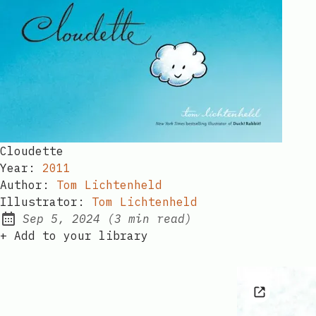
Cloudette​​​​‌ ‍ ​‍​‍‌‍ ‌ ​‍‌‍‍‌‌‍‌ ‌‍‍‌‌‍ ‍​‍​‍​ ‍‍​‍​‍‌ ​ ‌‍​‌‌‍ ‍‌‍‍‌‌ ‌​‌ ‍‌​‍ ‍‌‍‍‌‌‍ ​‍​‍​‍ ​​‍​‍‌‍‍​‌ ​‍‌‍‌‌‌‍‌‍​‍​‍​ ‍‍​‍​‍‌‍‍​‌ ‌​‌ ‌​‌ ​​‌ ​ ​ ‍‍​‍ ​‍ ‌ ​​‌‍‍‌‌‍​ ‌ ‌​‌ ‌‌‌ ​‍‌‍‌‌‌‍​‍‌‍ ‌‍ ‌‍‍ ‌ ​‍‌‍‌‌‌ ‌‍‌‍‍‌‌‍‌‌‌ ‌ ​‍ ‍‌ ​ ‌‍​‌‌‍ ‍‌‍‍‌‌ ‌​‌ ‍‌​‍ ‍‌ ​ ‌ ‌​‌ ‌‌‌‍‌​‌‍‍‌‌‍ ​‍ ‌‍‍‌‌‍ ‍‌ ‌​‌‍‌‌‌‍ ‍‌ ‌​​‍ ‌‍‌‌‌‍‌​‌‍‍‌‌ ‌​​‍ ‌‍ ‌‌‍ ‌‍‌​‌‍‌‌​ ‌‌ ​​‌ ​‍‌‍‌‌‌ ​ ‌‍‌‌‌‍ ‍‌ ‌​‌‍​‌‌ ‌​‌‍‍‌‌‍ ‌‍ ‍​ ‍ ‌‍‍‌‌‍‌​​ ‌‌‌‌ ​ ​‍‌‌‍‍‌‍ ​ ‌​​ ​ ‌‍‍‍​ ​‌‌‍‌‍​ ​‍‌‌‌​‌‍‌​‌​‍​‌‍​ ‌‍ ‌‌‍‍‌​‌‌‌‍​‍‌‌‍​‌‌​ ‌​‌​‌‍‍ ​ ‍ ‌ ‌​‌ ‍‌‌ ​​‌‍‌‌​ ‌‌ ​‍‌‍‌‌‌ ‌‍‌‍‍‌‌‍‌‌‌ ‌ ​ ‍ ‌ ​​‌‍​‌‌ ‌​‌‍‍​​ ‌‌ ‌​‌‍‍‌‌ ‌​‌‍ ​‌‍‌‌​ ‌‍​‍‌‍​‌‌ ​ ‌‍‌‌‌‌‌‌‌ ​‍‌‍ ​​ ‌‌‍‍​‌ ‌​‌ ‌​‌ ​​‌ ​ ​‍‌‌​ ​ ‌​​‌​‍‌‌​ ​‍‌​‌‍​‍‌‌​ ​‍‌​‌‍‌ ​​‌‍‍‌‌‍​ ‌ ‌​‌ ‌‌‌ ​‍‌‍‌‌‌‍​‍‌‍ ‌‍ ‌‍‍ ‌ ​‍‌‍‌‌‌ ‌‍‌‍‍‌‌‍‌‌‌ ‌ ​‍ ‍‌ ​ ‌‍​‌‌‍ ‍‌‍‍‌‌ ‌​‌ ‍‌​‍ ‍‌ ​ ‌ ‌​‌ ‌‌‌‍‌​‌‍‍‌‌‍ ​‍‌‍‌‍‍‌‌‍‌​​ ‌‌‌‌ ​ ​‍‌‌‍‍‌‍ ​ ‌​​ ​ ‌‍‍‍​ ​‌‌‍‌‍​ ​‍‌‌‌​‌‍‌​‌​‍​‌‍​ ‌‍ ‌‌‍‍‌​‌‌‌‍​‍‌‌‍​‌‌​ ‌​‌​‌‍‍ ​‍‌‍‌ ‌​‌ ‍‌‌ ​​‌‍‌‌​ ‌‌ ​‍‌‍‌‌‌ ‌‍‌‍‍‌‌‍‌‌‌ ‌ ​‍‌‍‌ ​​‌‍​‌‌ ‌​‌‍‍​​ ‌‌ ‌​‌‍‍‌‌ ‌​‌‍ ​‌‍‌‌​‍‌‍‌ ​​‌‍‌‌‌ ​‍‌ ​ ‌ ​​‌‍‌‌‌‍​ ‌ ‌​‌‍‍‌‌ ‌‍‌‍‌‌​ ‌‌ ​​‌ ‌‌‌‍​‍‌‍ ​‌‍‍‌‌ ​ ‌‍‍​‌‍‌‌‌‍‌​​‍​‍‌ ‌
Year:
2011
Author:
Tom Lichtenheld​​​​‌ ‍ ​‍​‍‌‍ ‌ ​‍‌‍‍‌‌‍‌ ‌‍‍‌‌‍ ‍​‍​‍​ ‍‍​‍​‍‌ ​ ‌‍​‌‌‍ ‍‌‍‍‌‌ ‌​‌ ‍‌​‍ ‍‌‍‍‌‌‍ ​‍​‍​‍ ​​‍​‍‌‍‍​‌ ​‍‌‍‌‌‌‍‌‍​‍​‍​ ‍‍​‍​‍‌‍‍​‌ ‌​‌ ‌​‌ ​​‌ ​ ​ ‍‍​‍ ​‍ ‌ ​​‌‍‍‌‌‍​ ‌ ‌​‌ ‌‌‌ ​‍‌‍‌‌‌‍​‍‌‍ ‌‍ ‌‍‍ ‌ ​‍‌‍‌‌‌ ‌‍‌‍‍‌‌‍‌‌‌ ‌ ​‍ ‍‌ ​ ‌‍​‌‌‍ ‍‌‍‍‌‌ ‌​‌ ‍‌​‍ ‍‌ ​ ‌ ‌​‌ ‌‌‌‍‌​‌‍‍‌‌‍ ​‍ ‌‍‍‌‌‍ ‍‌ ‌​‌‍‌‌‌‍ ‍‌ ‌​​‍ ‌‍‌‌‌‍‌​‌‍‍‌‌ ‌​​‍ ‌‍ ‌‌‍ ‌‍‌​‌‍‌‌​ ‌‌ ​​‌ ​‍‌‍‌‌‌ ​ ‌‍‌‌‌‍ ‍‌ ‌​‌‍​‌‌ ‌​‌‍‍‌‌‍ ‌‍ ‍​ ‍ ‌‍‍‌‌‍‌​​ ‌‌‌‌ ​ ​‍‌‌‍‍‌‍ ​ ‌​​ ​ ‌‍‍‍​ ​‌‌‍‌‍​ ​‍‌‌‌​‌‍‌​‌​‍​‌‍​ ‌‍ ‌‌‍‍‌​‌‌‌‍​‍‌‌‍​‌‌​ ‌​‌​‌‍‍ ​ ‍ ‌ ‌​‌ ‍‌‌ ​​‌‍‌‌​ ‌‌ ​‍‌‍‌‌‌ ‌‍‌‍‍‌‌‍‌‌‌ ‌ ​ ‍ ‌ ​​‌‍​‌‌ ‌​‌‍‍​​ ‌‌‍​‍‌‍ ‌‍ ‌‍‍ ‌​​‌‌ ‌‌‌ ‌​‌‍‍​‌‍ ‌ ​‍‌ ​ ​‍‌‌​ ‌‌‌​​‍​ ​​​‍‌‌​ ‌‌‌​‌​​ ‌‍​‍‌‍​‌‌ ​ ‌‍‌‌‌‌‌‌‌ ​‍‌‍ ​​ ‌‌‍‍​‌ ‌​‌ ‌​‌ ​​‌ ​ ​‍‌‌​ ​ ‌​​‌​‍‌‌​ ​‍‌​‌‍​‍‌‌​ ​‍‌​‌‍‌ ​​‌‍‍‌‌‍​ ‌ ‌​‌ ‌‌‌ ​‍‌‍‌‌‌‍​‍‌‍ ‌‍ ‌‍‍ ‌ ​‍‌‍‌‌‌ ‌‍‌‍‍‌‌‍‌‌‌ ‌ ​‍ ‍‌ ​ ‌‍​‌‌‍ ‍‌‍‍‌‌ ‌​‌ ‍‌​‍ ‍‌ ​ ‌ ‌​‌ ‌‌‌‍‌​‌‍‍‌‌‍ ​‍‌‍‌‍‍‌‌‍‌​​ ‌‌‌‌ ​ ​‍‌‌‍‍‌‍ ​ ‌​​ ​ ‌‍‍‍​ ​‌‌‍‌‍​ ​‍‌‌‌​‌‍‌​‌​‍​‌‍​ ‌‍ ‌‌‍‍‌​‌‌‌‍​‍‌‌‍​‌‌​ ‌​‌​‌‍‍ ​‍‌‍‌ ‌​‌ ‍‌‌ ​​‌‍‌‌​ ‌‌ ​‍‌‍‌‌‌ ‌‍‌‍‍‌‌‍‌‌‌ ‌ ​‍‌‍‌ ​​‌‍​‌‌ ‌​‌‍‍​​ ‌‌‍​‍‌‍ ‌‍ ‌‍‍ ‌​​‌‌ ‌‌‌ ‌​‌‍‍​‌‍ ‌ ​‍‌ ​ ​‍‌‌​ ‌‌‌​​‍​ ​​​‍‌‌​ ‌‌‌​‌​​‍‌‍‌ ​​‌‍‌‌‌ ​‍‌ ​ ‌ ​​‌‍‌‌‌‍​ ‌ ‌​‌‍‍‌‌ ‌‍‌‍‌‌​ ‌‌ ​​‌ ‌‌‌‍​‍‌‍ ​‌‍‍‌‌ ​ ‌‍‍​‌‍‌‌‌‍‌​​‍​‍‌ ‌
Illustrator:
Tom Lichtenheld​​​​‌ ‍ ​‍​‍‌‍ ‌ ​‍‌‍‍‌‌‍‌ ‌‍‍‌‌‍ ‍​‍​‍​ ‍‍​‍​‍‌ ​ ‌‍​‌‌‍ ‍‌‍‍‌‌ ‌​‌ ‍‌​‍ ‍‌‍‍‌‌‍ ​‍​‍​‍ ​​‍​‍‌‍‍​‌ ​‍‌‍‌‌‌‍‌‍​‍​‍​ ‍‍​‍​‍‌‍‍​‌ ‌​‌ ‌​‌ ​​‌ ​ ​ ‍‍​‍ ​‍ ‌ ​​‌‍‍‌‌‍​ ‌ ‌​‌ ‌‌‌ ​‍‌‍‌‌‌‍​‍‌‍ ‌‍ ‌‍‍ ‌ ​‍‌‍‌‌‌ ‌‍‌‍‍‌‌‍‌‌‌ ‌ ​‍ ‍‌ ​ ‌‍​‌‌‍ ‍‌‍‍‌‌ ‌​‌ ‍‌​‍ ‍‌ ​ ‌ ‌​‌ ‌‌‌‍‌​‌‍‍‌‌‍ ​‍ ‌‍‍‌‌‍ ‍‌ ‌​‌‍‌‌‌‍ ‍‌ ‌​​‍ ‌‍‌‌‌‍‌​‌‍‍‌‌ ‌​​‍ ‌‍ ‌‌‍ ‌‍‌​‌‍‌‌​ ‌‌ ​​‌ ​‍‌‍‌‌‌ ​ ‌‍‌‌‌‍ ‍‌ ‌​‌‍​‌‌ ‌​‌‍‍‌‌‍ ‌‍ ‍​ ‍ ‌‍‍‌‌‍‌​​ ‌‌‌‌ ​ ​‍‌‌‍‍‌‍ ​ ‌​​ ​ ‌‍‍‍​ ​‌‌‍‌‍​ ​‍‌‌‌​‌‍‌​‌​‍​‌‍​ ‌‍ ‌‌‍‍‌​‌‌‌‍​‍‌‌‍​‌‌​ ‌​‌​‌‍‍ ​ ‍ ‌ ‌​‌ ‍‌‌ ​​‌‍‌‌​ ‌‌ ​‍‌‍‌‌‌ ‌‍‌‍‍‌‌‍‌‌‌ ‌ ​ ‍ ‌ ​​‌‍​‌‌ ‌​‌‍‍​​ ‌‌‍​‍‌‍ ‌‍ ‌‍‍ ‌​‍‌‌‍ ​‌‍ ​‌ ‌‌‌ ​ ‌ ‌​‌ ​‍‌‍​‌‌ ‌​‌‍ ‌ ​‍‌ ​ ​‍‌‌​ ‌‌‌​​‍​ ​​​‍‌‌​ ‌‌‌​‌​​ ‌‍​‍‌‍​‌‌ ​ ‌‍‌‌‌‌‌‌‌ ​‍‌‍ ​​ ‌‌‍‍​‌ ‌​‌ ‌​‌ ​​‌ ​ ​‍‌‌​ ​ ‌​​‌​‍‌‌​ ​‍‌​‌‍​‍‌‌​ ​‍‌​‌‍‌ ​​‌‍‍‌‌‍​ ‌ ‌​‌ ‌‌‌ ​‍‌‍‌‌‌‍​‍‌‍ ‌‍ ‌‍‍ ‌ ​‍‌‍‌‌‌ ‌‍‌‍‍‌‌‍‌‌‌ ‌ ​‍ ‍‌ ​ ‌‍​‌‌‍ ‍‌‍‍‌‌ ‌​‌ ‍‌​‍ ‍‌ ​ ‌ ‌​‌ ‌‌‌‍‌​‌‍‍‌‌‍ ​‍‌‍‌‍‍‌‌‍‌​​ ‌‌‌‌ ​ ​‍‌‌‍‍‌‍ ​ ‌​​ ​ ‌‍‍‍​ ​‌‌‍‌‍​ ​‍‌‌‌​‌‍‌​‌​‍​‌‍​ ‌‍ ‌‌‍‍‌​‌‌‌‍​‍‌‌‍​‌‌​ ‌​‌​‌‍‍ ​‍‌‍‌ ‌​‌ ‍‌‌ ​​‌‍‌‌​ ‌‌ ​‍‌‍‌‌‌ ‌‍‌‍‍‌‌‍‌‌‌ ‌ ​‍‌‍‌ ​​‌‍​‌‌ ‌​‌‍‍​​ ‌‌‍​‍‌‍ ‌‍ ‌‍‍ ‌​‍‌‌‍ ​‌‍ ​‌ ‌‌‌ ​ ‌ ‌​‌ ​‍‌‍​‌‌ ‌​‌‍ ‌ ​‍‌ ​ ​‍‌‌​ ‌‌‌​​‍​ ​​​‍‌‌​ ‌‌‌​‌​​‍‌‍‌ ​​‌‍‌‌‌ ​‍‌ ​ ‌ ​​‌‍‌‌‌‍​ ‌ ‌​‌‍‍‌‌ ‌‍‌‍‌‌​ ‌‌ ​​‌ ‌‌‌‍​‍‌‍ ​‌‍‍‌‌ ​ ‌‍‍​‌‍‌‌‌‍‌​​‍​‍‌ ‌
Sep 5, 2024
(3 min read​​​​‌ ‍ ​‍​‍‌‍ ‌ ​‍‌‍‍‌‌‍‌ ‌‍‍‌‌‍ ‍​‍​‍​ ‍‍​‍​‍‌ ​ ‌‍​‌‌‍ ‍‌‍‍‌‌ ‌​‌ ‍‌​‍ ‍‌‍‍‌‌‍ ​‍​‍​‍ ​​‍​‍‌‍‍​‌ ​‍‌‍‌‌‌‍‌‍​‍​‍​ ‍‍​‍​‍‌‍‍​‌ ‌​‌ ‌​‌ ​​‌ ​ ​ ‍‍​‍ ​‍ ‌ ​​‌‍‍‌‌‍​ ‌ ‌​‌ ‌‌‌ ​‍‌‍‌‌‌‍​‍‌‍ ‌‍ ‌‍‍ ‌ ​‍‌‍‌‌‌ ‌‍‌‍‍‌‌‍‌‌‌ ‌ ​‍ ‍‌ ​ ‌‍​‌‌‍ ‍‌‍‍‌‌ ‌​‌ ‍‌​‍ ‍‌ ​ ‌ ‌​‌ ‌‌‌‍‌​‌‍‍‌‌‍ ​‍ ‌‍‍‌‌‍ ‍‌ ‌​‌‍‌‌‌‍ ‍‌ ‌​​‍ ‌‍‌‌‌‍‌​‌‍‍‌‌ ‌​​‍ ‌‍ ‌‌‍ ‌‍‌​‌‍‌‌​ ‌‌ ​​‌ ​‍‌‍‌‌‌ ​ ‌‍‌‌‌‍ ‍‌ ‌​‌‍​‌‌ ‌​‌‍‍‌‌‍ ‌‍ ‍​ ‍ ‌‍‍‌‌‍‌​​ ‌‌‌‌ ​ ​‍‌‌‍‍‌‍ ​ ‌​​ ​ ‌‍‍‍​ ​‌‌‍‌‍​ ​‍‌‌‌​‌‍‌​‌​‍​‌‍​ ‌‍ ‌‌‍‍‌​‌‌‌‍​‍‌‌‍​‌‌​ ‌​‌​‌‍‍ ​ ‍ ‌ ‌​‌ ‍‌‌ ​​‌‍‌‌​ ‌‌ ​‍‌‍‌‌‌ ‌‍‌‍‍‌‌‍‌‌‌ ‌ ​ ‍ ‌ ​​‌‍​‌‌ ‌​‌‍‍​​ ‌‌ ​‍‌‍‌‌‌‍​‌‌‍‌​‌‍‍‌‌‍ ‍‌‍‌ ‌‌‌​‌‍‍‌‌‍ ‌‌‍‌‌​ ‌‍​‍‌‍​‌‌ ​ ‌‍‌‌‌‌‌‌‌ ​‍‌‍ ​​ ‌‌‍‍​‌ ‌​‌ ‌​‌ ​​‌ ​ ​‍‌‌​ ​ ‌​​‌​‍‌‌​ ​‍‌​‌‍​‍‌‌​ ​‍‌​‌‍‌ ​​‌‍‍‌‌‍​ ‌ ‌​‌ ‌‌‌ ​‍‌‍‌‌‌‍​‍‌‍ ‌‍ ‌‍‍ ‌ ​‍‌‍‌‌‌ ‌‍‌‍‍‌‌‍‌‌‌ ‌ ​‍ ‍‌ ​ ‌‍​‌‌‍ ‍‌‍‍‌‌ ‌​‌ ‍‌​‍ ‍‌ ​ ‌ ‌​‌ ‌‌‌‍‌​‌‍‍‌‌‍ ​‍‌‍‌‍‍‌‌‍‌​​ ‌‌‌‌ ​ ​‍‌‌‍‍‌‍ ​ ‌​​ ​ ‌‍‍‍​ ​‌‌‍‌‍​ ​‍‌‌‌​‌‍‌​‌​‍​‌‍​ ‌‍ ‌‌‍‍‌​‌‌‌‍​‍‌‌‍​‌‌​ ‌​‌​‌‍‍ ​‍‌‍‌ ‌​‌ ‍‌‌ ​​‌‍‌‌​ ‌‌ ​‍‌‍‌‌‌ ‌‍‌‍‍‌‌‍‌‌‌ ‌ ​‍‌‍‌ ​​‌‍​‌‌ ‌​‌‍‍​​ ‌‌ ​‍‌‍‌‌‌‍​‌‌‍‌​‌‍‍‌‌‍ ‍‌‍‌ ‌‌‌​‌‍‍‌‌‍ ‌‌‍‌‌​‍‌‍‌ ​​‌‍‌‌‌ ​‍‌ ​ ‌ ​​‌‍‌‌‌‍​ ‌ ‌​‌‍‍‌‌ ‌‍‌‍‌‌​ ‌‌ ​​‌ ‌‌‌‍​‍‌‍ ​‌‍‍‌‌ ​ ‌‍‍​‌‍‌‌‌‍‌​​‍​‍‌ ‌)
Published:
+ Add to your library