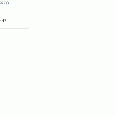
‍‌‌​ ‌‌‌​‌​​‍‌‍‌ ​​‌‍‌‌‌ ​‍‌ ​ ‌ ​​‌‍‌‌‌‍​ ‌ ‌​‌‍‍‌‌ ‌‍‌‍‌‌​ ‌‌ ​​‌ ‌‌‌‍​‍‌‍ ​‌‍‍‌‌ ​ ‌‍‍​‌‍‌‌‌‍‌​​‍​‍‌ ‌
‍‌‌‌‍​ ‌ ‌​‌‍‍‌‌ ‌‍‌‍‌‌​ ‌‌ ​​‌ ‌‌‌‍​‍‌‍ ​‌‍‍‌‌ ​ ‌‍‍​‌‍‌‌‌‍‌​​‍​‍‌ ‌