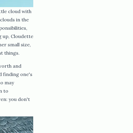
ttle cloud with
 clouds in the
onsibilities,
g up, Cloudette
er small size,
 ‍​ ‍​​ ‍​​ ‍‌​ ‌‍​ ​​​ ​ ​ ‍​​ ‍​​ ‌‌​ ‍​​ ‌​​ ‍​​ ‍‌​ ‍​​ ​‌​ ‌‍​‍‌‌​ ​‍​ ​‍​‍‌‌​ ‌‌‌​‌​​‍ ‍‌ ‌​‌‍‌‌‌ ‍​‌ ‌​​‍‌‍‌ ​​‌‍‌‌‌ ​‍‌ ​ ‌ ​​‌‍‌‌‌‍​ ‌ ‌​‌‍‍‌‌ ‌‍‌‍‌‌​ ‌‌ ​​‌ ‌‌‌‍​‍‌‍ ​‌‍‍‌‌ ​ ‌‍‍​‌‍‌‌‌‍‌​​‍​‍‌ ‌
worth and
d finding one's
who may
n to
ren: you don't