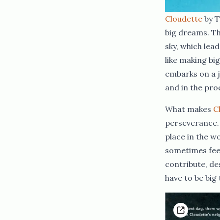
Cloudette​​​​‌ ‍ ​‍​‍‌‍ ‌ ​‍‌‍‍‌‌‍‌ ‌‍‍‌‌‍ ‍​‍​‍​ ‍‍​‍​‍‌ ​ ‌‍​‌‌‍ ‍‌‍‍‌‌ ‌​‌ ‍‌​‍ ‍‌‍‍‌‌‍ ​‍​‍​‍ ​​‍​‍‌‍‍​‌ ​‍‌‍‌‌‌‍‌‍​‍​‍​ ‍‍​‍​‍‌‍‍​‌ ‌​‌ ‌​‌ ​​‌ ​ ​ ‍‍​‍ ​‍ ‌ ​​‌‍‍‌‌‍​ ‌ ‌​‌ ‌‌‌ ​‍‌‍‌‌‌‍​‍‌‍ ‌‍ ‌‍‍ ‌ ​‍‌‍‌‌‌ ‌‍‌‍‍‌‌‍‌‌‌ ‌ ​‍ ‍‌ ​ ‌‍​‌‌‍ ‍‌‍‍‌‌ ‌​‌ ‍‌​‍ ‍‌ ​ ‌ ‌​‌ ‌‌‌‍‌​‌‍‍‌‌‍ ​‍ ‌‍‍‌‌‍ ‍‌ ‌​‌‍‌‌‌‍ ‍‌ ‌​​‍ ‌‍‌‌‌‍‌​‌‍‍‌‌ ‌​​‍ ‌‍ ‌‌‍ ‌‍‌​‌‍‌‌​ ‌‌ ​​‌ ​‍‌‍‌‌‌ ​ ‌‍‌‌‌‍ ‍‌ ‌​‌‍​‌‌ ‌​‌‍‍‌‌‍ ‌‍ ‍​ ‍ ‌‍‍‌‌‍‌​​ ‌‌‌‌ ​ ​‍‌‌‍‍‌‍ ​ ‌​​ ​ ‌‍‍‍​ ​‌‌‍‌‍​ ​‍‌‌‌​‌‍‌​‌​‍​‌‍​ ‌‍ ‌‌‍‍‌​‌‌‌‍​‍‌‌‍​‌‌​ ‌​‌​‌‍‍ ​ ‍ ‌ ‌​‌ ‍‌‌ ​​‌‍‌‌​ ‌‌ ​‍‌‍‌‌‌ ‌‍‌‍‍‌‌‍‌‌‌ ‌ ​ ‍ ‌ ​​‌‍​‌‌ ‌​‌‍‍​​ ‌‌‍​‍‌‍ ‌‍‌​‌ ‍‌​‍‌‌​ ‌‌‌​​‍‌‌ ‌‍‍ ‌‍‌‌‌ ‍‌​‍‌‌​ ​ ‌​‌​​‍‌‌​ ​ ‌​‌​​‍‌‌​ ​‍​ ​‍‌‍​‍‌‍ ​‌‍ ‌‍​ ‌‍‍ ​ ​​​‍‌‌​ ​‍​ ​‍​‍‌‌​ ‌‌‌​‌​​‍ ‍‌‍​ ‌‍‍​‌‍‍‌‌‍ ​‌‍‌​‌ ​‍‌‍‌‌‌‍ ‍​‍‌‌​ ‌‌‌​​‍‌‌ ‌‍‍ ‌‍‌‌‌ ‍‌​‍‌‌​ ​ ‌​‌​​‍‌‌​ ​ ‌​‌​​‍‌‌​ ​‍​ ​‍‌ ​ ‌ ​​‌‍​‌‌‍ ‍​ ​‌​ ‌ ​ ‌ ​ ​​​ ​‍​ ‌​​ ‍‌​ ​‌​ ‌ ​ ​‌​ ‍‌​ ‌‍​ ‌‍​ ​​​‍ ‍​ ​ ​ ​​​ ​​​ ‌‌​ ‍​​ ​ ​ ​‍​ ‌‌​ ​‍​ ​‍​ ​​​ ​‍​ ‍‌​ ‌ ​ ‌‌​ ​‌​‍‌‌​ ​‍​ ​‍​‍‌‌​ ‌‌‌​‌​​‍ ‍‌ ‌​‌‍‌‌‌ ‍​‌ ‌​​ ‌‍​‍‌‍​‌‌ ​ ‌‍‌‌‌‌‌‌‌ ​‍‌‍ ​​ ‌‌‍‍​‌ ‌​‌ ‌​‌ ​​‌ ​ ​‍‌‌​ ​ ‌​​‌​‍‌‌​ ​‍‌​‌‍​‍‌‌​ ​‍‌​‌‍‌ ​​‌‍‍‌‌‍​ ‌ ‌​‌ ‌‌‌ ​‍‌‍‌‌‌‍​‍‌‍ ‌‍ ‌‍‍ ‌ ​‍‌‍‌‌‌ ‌‍‌‍‍‌‌‍‌‌‌ ‌ ​‍ ‍‌ ​ ‌‍​‌‌‍ ‍‌‍‍‌‌ ‌​‌ ‍‌​‍ ‍‌ ​ ‌ ‌​‌ ‌‌‌‍‌​‌‍‍‌‌‍ ​‍‌‍‌‍‍‌‌‍‌​​ ‌‌‌‌ ​ ​‍‌‌‍‍‌‍ ​ ‌​​ ​ ‌‍‍‍​ ​‌‌‍‌‍​ ​‍‌‌‌​‌‍‌​‌​‍​‌‍​ ‌‍ ‌‌‍‍‌​‌‌‌‍​‍‌‌‍​‌‌​ ‌​‌​‌‍‍ ​‍‌‍‌ ‌​‌ ‍‌‌ ​​‌‍‌‌​ ‌‌ ​‍‌‍‌‌‌ ‌‍‌‍‍‌‌‍‌‌‌ ‌ ​‍‌‍‌ ​​‌‍​‌‌ ‌​‌‍‍​​ ‌‌‍​‍‌‍ ‌‍‌​‌ ‍‌​‍‌‌​ ‌‌‌​​‍‌‌ ‌‍‍ ‌‍‌‌‌ ‍‌​‍‌‌​ ​ ‌​‌​​‍‌‌​ ​ ‌​‌​​‍‌‌​ ​‍​ ​‍‌‍​‍‌‍ ​‌‍ ‌‍​ ‌‍‍ ​ ​​​‍‌‌​ ​‍​ ​‍​‍‌‌​ ‌‌‌​‌​​‍ ‍‌‍​ ‌‍‍​‌‍‍‌‌‍ ​‌‍‌​‌ ​‍‌‍‌‌‌‍ ‍​‍‌‌​ ‌‌‌​​‍‌‌ ‌‍‍ ‌‍‌‌‌ ‍‌​‍‌‌​ ​ ‌​‌​​‍‌‌​ ​ ‌​‌​​‍‌‌​ ​‍​ ​‍‌ ​ ‌ ​​‌‍​‌‌‍ ‍​ ​‌​ ‌ ​ ‌ ​ ​​​ ​‍​ ‌​​ ‍‌​ ​‌​ ‌ ​ ​‌​ ‍‌​ ‌‍​ ‌‍​ ​​​‍ ‍​ ​ ​ ​​​ ​​​ ‌‌​ ‍​​ ​ ​ ​‍​ ‌‌​ ​‍​ ​‍​ ​​​ ​‍​ ‍‌​ ‌ ​ ‌‌​ ​‌​‍‌‌​ ​‍​ ​‍​‍‌‌​ ‌‌‌​‌​​‍ ‍‌ ‌​‌‍‌‌‌ ‍​‌ ‌​​‍‌‍‌ ​​‌‍‌‌‌ ​‍‌ ​ ‌ ​​‌‍‌‌‌‍​ ‌ ‌​‌‍‍‌‌ ‌‍‌‍‌‌​ ‌‌ ​​‌ ‌‌‌‍​‍‌‍ ​‌‍‍‌‌ ​ ‌‍‍​‌‍‌‌‌‍‌​​‍​‍‌ ‌
by T
big dreams. The
sky, which lea
like making bi
embarks on a j
and in the process, she discovers that even the littlest clouds can do great things.​​​​‌ ‍ ​‍​‍‌‍ ‌ ​‍‌‍‍‌‌‍‌ ‌‍‍‌‌‍ ‍​‍​‍​ ‍‍​‍​‍‌ ​ ‌‍​‌‌‍ ‍‌‍‍‌‌ ‌​‌ ‍‌​‍ ‍‌‍‍‌‌‍ ​‍​‍​‍ ​​‍​‍‌‍‍​‌ ​‍‌‍‌‌‌‍‌‍​‍​‍​ ‍‍​‍​‍‌‍‍​‌ ‌​‌ ‌​‌ ​​‌ ​ ​ ‍‍​‍ ​‍ ‌ ​​‌‍‍‌‌‍​ ‌ ‌​‌ ‌‌‌ ​‍‌‍‌‌‌‍​‍‌‍ ‌‍ ‌‍‍ ‌ ​‍‌‍‌‌‌ ‌‍‌‍‍‌‌‍‌‌‌ ‌ ​‍ ‍‌ ​ ‌‍​‌‌‍ ‍‌‍‍‌‌ ‌​‌ ‍‌​‍ ‍‌ ​ ‌ ‌​‌ ‌
What makes ​​​​‌ ‍ ​‍​‍‌‍ ‌ ​‍‌‍‍‌‌‍‌ ‌‍‍‌‌‍ ‍​‍​‍​ ‍‍​‍​‍‌ ​ ‌‍​‌‌‍ ‍‌‍‍‌‌ ‌​‌ ‍‌​‍ ‍‌‍‍‌‌‍ ​‍​‍​‍ ​​‍​‍‌‍‍​‌ ​‍‌‍‌‌‌‍‌‍​‍​‍​ ‍‍​‍​‍‌‍‍​‌ ‌​‌ ‌​‌ ​​‌ ​ ​ ‍‍​‍ ​‍ ‌ ​​‌‍‍‌‌‍​ ‌ ‌​‌ ‌‌‌ ​‍‌‍‌‌‌‍​‍‌‍ ‌‍ ‌‍‍ ‌ ​‍‌‍‌‌‌ ‌‍‌‍‍‌‌‍‌‌‌ ‌ ​‍ ‍‌ ​ ‌‍​‌‌‍ ‍‌‍‍‌‌ ‌​‌ ‍‌​‍ ‍‌ ​ ‌ ‌​‌ ‌‌‌‍‌​‌‍‍‌‌‍ ​‍ ‌‍‍‌‌‍ ‍‌ ‌​‌‍‌‌‌‍ ‍‌ ‌​​‍ ‌‍‌‌‌‍‌​‌‍‍‌‌ ‌​​‍ ‌‍ ‌‌‍ ‌‍‌​‌‍‌‌​ ‌‌ ​​‌ ​‍‌‍‌‌‌ ​ ‌‍‌‌‌‍ ‍‌ ‌​‌‍​‌‌ ‌​‌‍‍‌‌‍ ‌‍ ‍​ ‍ ‌‍‍‌‌‍‌​​ ‌‌‌‌ ​ ​‍‌‌‍‍‌‍ ​ ‌​​ ​ ‌‍‍‍​ ​‌‌‍‌‍​ ​‍‌‌‌​‌‍‌​‌​‍​‌‍​ ‌‍ ‌‌‍‍‌​‌‌‌‍​‍‌‌‍​‌‌​ ‌​‌​‌‍‍ ​ ‍ ‌ ‌​‌ ‍‌‌ ​​‌‍‌‌​ ‌‌ ​‍‌‍‌‌‌ ‌‍‌‍‍‌‌‍‌‌‌ ‌ ​ ‍ ‌ ​​‌‍​‌‌ ‌​‌‍‍​​ ‌‌‍​‍‌‍ ‌‍‌​‌ ‍‌​‍‌‌​ ‌‌‌​​‍‌‌ ‌‍‍ ‌‍‌‌‌ ‍‌​‍‌‌​ ​ ‌​‌​​‍‌‌​ ​ ‌​‌​​‍‌‌​ ​‍​ ​‍‌‍​‍‌‍ ​‌‍ ‌‍​ ‌‍‍ ​ ​‌​‍‌‌​ ​‍​ ​‍​‍‌‌​ ‌‌‌​‌​​‍ ‍‌‍​ ‌‍‍​‌‍‍‌‌‍ ​‌‍‌​‌ ​‍‌‍‌‌‌‍ ‍​‍‌‌​ ‌‌‌​​‍‌‌ ‌‍‍ ‌‍‌‌‌ ‍‌​‍‌‌​ ​ ‌​‌​​‍‌‌​ ​ ‌​‌​​‍‌‌​ ​‍​ ​‍‌ ​ ‌ ​​‌‍​‌‌‍ ‍​ ​‌​ ‌ ​ ‌ ​ ​​​ ​‍​ ‌​​ ‍‌​ ​‌​ ‌ ​ ​‌​ ‍‌​ ‌‍​ ‌‍​ ​​​‍ ‍​ ​‌​ ​‌​ ‌​​ ​​​ ‌ ​ ‌‌​ ‌‌​ ​​​ ‌‌​ ​ ​ ‍‌​ ‌ ​ ​‌​ ​‍​ ‌‍​ ‍‌​ ‌‍​‍‌‌​ ​‍​ ​‍​‍‌‌​ ‌‌‌​‌​​‍ ‍‌ ‌​‌‍‌‌‌ ‍​‌ ‌​​ ‌‍​‍‌‍​‌‌ ​ ‌‍‌‌‌‌‌‌‌ ​‍‌‍ ​​ ‌‌‍‍​‌ ‌​‌ ‌​‌ ​​‌ ​ ​‍‌‌​ ​ ‌​​‌​‍‌‌​ ​‍‌​‌‍​‍‌‌​ ​‍‌​‌‍‌ ​​‌‍‍‌‌‍​ ‌ ‌​‌ ‌‌‌ ​‍‌‍‌‌‌‍​‍‌‍ ‌‍ ‌‍‍ ‌ ​‍‌‍‌‌‌ ‌‍‌‍‍‌‌‍‌‌‌ ‌ ​‍ ‍‌ ​ ‌‍​‌‌‍ ‍‌‍‍‌‌ ‌​‌ ‍‌​‍ ‍‌ ​ ‌ ‌​‌ ‌‌‌‍‌​‌‍‍‌‌‍ ​‍‌‍‌‍‍‌‌‍‌​​ ‌‌‌‌ ​ ​‍‌‌‍‍‌‍ ​ ‌​​ ​ ‌‍‍‍​ ​‌‌‍‌‍​ ​‍‌‌‌​‌‍‌​‌​‍​‌‍​ ‌‍ ‌‌‍‍‌​‌‌‌‍​‍‌‌‍​‌‌​ ‌​‌​‌‍‍ ​‍‌‍‌ ‌​‌ ‍‌‌ ​​‌‍‌‌​ ‌‌ ​‍‌‍‌‌‌ ‌‍‌‍‍‌‌‍‌‌‌ ‌ ​‍‌‍‌ ​​‌‍​‌‌ ‌​‌‍‍​​ ‌‌‍​‍‌‍ ‌‍‌​‌ ‍‌​‍‌‌​ ‌‌‌​​‍‌‌ ‌‍‍ ‌‍‌‌‌ ‍‌​‍‌‌​ ​ ‌​‌​​‍‌‌​ ​ ‌​‌​​‍‌‌​ ​‍​ ​‍‌‍​‍‌‍ ​‌‍ ‌‍​ ‌‍‍ ​ ​‌​‍‌‌​ ​‍​ ​‍​‍‌‌​ ‌‌‌​‌​​‍ ‍‌‍​ ‌‍‍​‌‍‍‌‌‍ ​‌‍‌​‌ ​‍‌‍‌‌‌‍ ‍​‍‌‌​ ‌‌‌​​‍‌‌ ‌‍‍ ‌‍‌‌‌ ‍‌​‍‌‌​ ​ ‌​‌​​‍‌‌​ ​ ‌​‌​​‍‌‌​ ​‍​ ​‍‌ ​ ‌ ​​‌‍​‌‌‍ ‍​ ​‌​ ‌ ​ ‌ ​ ​​​ ​‍​ ‌​​ ‍‌​ ​‌​ ‌ ​ ​‌​ ‍‌​ ‌‍​ ‌‍​ ​​​‍ ‍​ ​‌​ ​‌​ ‌​​ ​​​ ‌ ​ ‌‌​ ‌‌​ ​​​ ‌‌​ ​ ​ ‍‌​ ‌ ​ ​‌​ ​‍​ ‌‍​ ‍‌​ ‌‍​‍‌‌​ ​‍​ ​‍​‍‌‌​ ‌‌‌​‌​​‍ ‍‌ ‌​‌‍‌‌‌ ‍​‌ ‌​​‍‌‍‌ ​​‌‍‌‌‌ ​‍‌ ​ ‌ ​​‌‍‌‌‌‍​ ‌ ‌​‌‍‍‌‌ ‌‍‌‍‌‌​ ‌‌ ​​‌ ‌‌‌‍​‍‌‍ ​‌‍‍‌‌ ​ ‌‍‍​‌‍‌‌‌‍‌​​‍​‍‌ ‌
Cloudette​​​​‌ ‍ ​‍​‍‌‍ ‌ ​‍‌‍‍‌‌‍‌ ‌‍‍‌‌‍ ‍​‍​‍​ ‍‍​‍​‍‌ ​ ‌‍​‌‌‍ ‍‌‍‍‌‌ ‌​‌ ‍‌​‍ ‍‌‍‍‌‌‍ ​‍​‍​‍ ​​‍​‍‌‍‍​‌ ​‍‌‍‌‌‌‍‌‍​‍​‍​ ‍‍​‍​‍‌‍‍​‌ ‌​‌ ‌​‌ ​​‌ ​ ​ ‍‍​‍ ​‍ ‌ ​​‌‍‍‌‌‍​ ‌ ‌​‌ ‌‌‌ ​‍‌‍‌‌‌‍​‍‌‍ ‌‍ ‌‍‍ ‌ ​‍‌‍‌‌‌ ‌‍‌‍‍‌‌‍‌‌‌ ‌ ​‍ ‍‌ ​ ‌‍​‌‌‍ ‍‌‍‍‌‌ ‌​‌ ‍‌​‍ ‍‌ ​ ‌ ‌​‌ ‌‌‌‍‌​‌‍‍‌‌‍ ​‍ ‌‍‍‌‌‍ ‍‌ ‌​‌‍‌‌‌‍ ‍‌ ‌​​‍ ‌‍‌‌‌‍‌​‌‍‍‌‌ ‌​​‍ ‌‍ ‌‌‍ ‌‍‌​
perseverance. 
place in the w
sometimes feel
contribute, de
have to be big to make a big difference.​​​​‌ ‍ ​‍​‍‌‍ ‌ ​‍‌‍‍‌‌‍‌ ‌‍‍‌‌‍ ‍​‍​‍​ ‍‍​‍​‍‌ ​ ‌‍​‌‌‍ ‍‌‍‍‌‌ ‌​‌ ‍‌​‍ ‍‌‍‍‌‌‍ ​‍​‍​‍ ​​‍​‍‌‍‍​‌ ​‍‌‍‌‌‌‍‌‍​‍​‍​ ‍‍​‍​‍‌‍‍​‌ ‌​‌ ‌​‌ ​​‌ ​ ​ ‍‍​‍ ​‍ ‌ ​​‌‍‍‌‌‍​ ‌ ‌​‌ ‌‌‌ ​‍‌‍‌‌‌‍​‍‌‍ ‌‍ ‌‍‍ ‌ ​‍‌‍‌‌‌ ‌‍‌‍‍‌‌‍‌‌‌ ‌ ​‍ ‍‌ ​ ‌‍​‌‌‍ ‍‌‍‍‌‌ ‌​‌ ‍‌​‍ ‍‌ ​ ‌ ‌​‌ ‌‌‌‍‌​‌‍‍‌‌‍ ​‍ ‌‍‍‌‌‍ ‍‌ ‌​‌‍‌‌‌‍ ‍‌ ‌​​‍ ‌‍‌‌‌‍‌​‌‍‍‌‌ ‌​​‍ ‌‍ ‌‌‍ ‌‍‌​‌‍‌‌​ ‌‌ ​​‌ ​‍‌‍‌‌‌ ​ ‌‍‌‌‌‍ ‍‌ ‌​‌‍​‌‌ ‌​‌‍‍‌‌‍ ‌‍ ‍​ ‍ ‌‍‍‌‌‍‌​​ ‌‌‌‌ ​ ​‍‌‌‍‍‌‍ ​ ‌​​ ​ ‌‍‍‍​ ​‌‌‍‌‍​ ​‍‌‌‌​‌‍‌​‌​‍​‌‍​ ‌‍ ‌‌‍‍‌​‌‌‌‍​‍‌‌‍​‌‌​ ‌​‌​‌‍‍ ​ ‍ ‌ ‌​‌ ‍‌‌ ​​‌‍‌‌​ ‌‌ ​‍‌‍‌‌‌ ‌‍‌‍‍‌‌‍‌‌‌ ‌ ​ ‍ ‌ ​​‌‍​‌‌ ‌​‌‍‍​​ ‌‌‍​‍‌‍ ‌‍‌​‌ ‍‌​‍‌‌​ ‌‌‌​​‍‌‌ ‌‍‍ ‌‍‌‌‌ ‍‌​‍‌‌​ ​ ‌​‌​​‍‌‌​ ​ ‌​‌​​‍‌‌​ ​‍​ ​‍‌‍​‍‌‍ ​‌‍ ‌‍​ ‌‍‍ ​ ​‌​‍‌‌​ ​‍​ ​