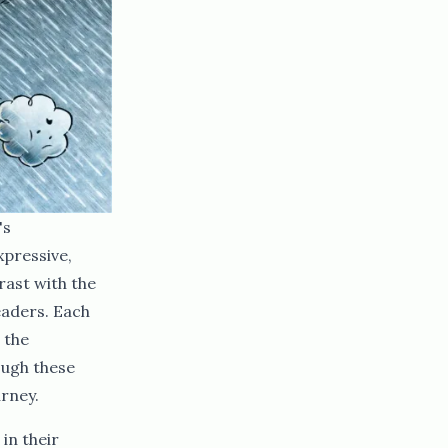
's
xpressive,
rast with the
eaders. Each
 the
rough these
​‍‌‌​ ‌‌‌​‌​​‍ ‍‌ ‌​‌‍‌‌‌ ‍​‌ ‌​​‍‌‍‌ ​​‌‍‌‌‌ ​‍‌ ​ ‌ ​​‌‍‌‌‌‍​ ‌ ‌​‌‍‍‌‌ ‌‍‌‍‌‌​ ‌‌ ​​‌ ‌‌‌‍​‍‌‍ ​‌‍‍‌‌ ​ ‌‍‍​‌‍‌‌‌‍‌​​‍​‍‌ ‌
in their