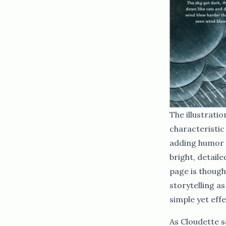
The illustrations in ​​​​‌ ‍ ​‍​‍‌‍ ‌ ​‍‌‍‍‌‌‍‌ ‌‍‍‌‌‍ ‍​‍​‍​ ‍‍​‍​‍‌ ​ ‌‍​‌‌‍ ‍‌‍‍‌‌ ‌​‌ ‍‌​‍ ‍‌‍‍‌‌‍ ​‍​‍​‍ ​​‍​‍‌‍‍​‌ ​‍‌‍‌‌‌‍‌‍​‍​‍​ ‍‍​‍​‍‌‍‍​‌ ‌​‌ ‌​‌ ​​‌ ​ ​ ‍‍​‍ ​‍ ‌ ​​‌‍‍‌‌‍​ ‌ ‌​‌ ‌‌‌ ​‍‌‍‌‌‌‍​‍‌‍ ‌‍ ‌‍‍ ‌ ​‍‌‍‌‌‌ ‌‍‌‍‍‌‌‍‌‌‌ ‌ ​‍ ‍‌ ​ ‌‍​‌‌‍ ‍‌‍‍‌‌ ‌​‌ ‍‌​‍ ‍‌ ​ ‌ ‌​‌ ‌‌‌‍‌​‌‍‍‌‌‍ ​‍ ‌‍‍‌‌‍ ‍‌ ‌​‌‍‌‌‌‍ ‍‌ ‌​​‍ ‌‍‌‌‌‍‌​‌‍‍‌‌ ‌​​‍ ‌‍ ‌‌‍ ‌‍‌​‌‍‌‌​ ‌‌ ​​‌ ​‍‌‍‌‌‌ ​ ‌‍‌‌‌‍ ‍‌ ‌​‌‍​‌‌ ‌​‌‍‍‌‌‍ ‌‍ ‍​ ‍ ‌‍‍‌‌‍‌​​ ‌‌‌‌ ​ ​‍‌‌‍‍‌‍ ​ ‌​​ ​ ‌‍‍‍​ ​‌‌‍‌‍​ ​‍‌‌‌​‌‍‌​‌​‍​‌‍​ ‌‍ ‌‌‍‍‌​‌‌‌‍​‍‌‌‍​‌‌​ ‌​‌​‌‍‍ ​ ‍ ‌ ‌​‌ ‍‌‌ ​​‌‍‌‌​ ‌‌ ​‍‌‍‌‌‌ ‌‍‌‍‍‌‌‍‌‌‌ ‌ ​ ‍ ‌ ​​‌‍​‌‌ ‌​‌‍‍​​ ‌‌‍​‍‌‍ ‌‍‌​‌ ‍‌​‍‌‌​ ‌‌‌​​‍‌‌ ‌‍‍ ‌‍‌‌‌ ‍‌​‍‌‌​ ​ ‌​‌​​‍‌‌​ ​ ‌​‌​​‍‌‌​ ​‍​ ​‍‌‍​‍‌‍ ​‌‍ ‌‍​ ‌‍‍ ​ ​‍​‍‌‌​ ​‍​ ​‍​‍‌‌​ ‌‌‌​‌​​‍ ‍‌‍​ ‌‍‍​‌‍‍‌‌‍ ​‌‍‌​‌ ​‍‌‍‌‌‌‍ ‍​‍‌‌​ ‌‌‌​​‍‌‌ ‌‍‍ ‌‍‌‌‌ ‍‌​‍‌‌​ ​ ‌​‌​​‍‌‌​ ​ ‌​‌​​‍‌‌​ ​‍​ ​‍‌ ​ ‌ ​​‌‍​‌‌‍ ‍​ ​‌​ ‌ ​ ‌ ​ ​​​ ​‍​ ‌​​ ‍‌​ ​‌​ ‌ ​ ​‌​ ‍‌​ ‌‍​ ‌‍​ ​​​‍ ‍​ ​​​ ​ ​ ‌​​ ​‌​ ​​​ ​‌​ ‍​​ ‌ ​ ​‌​ ​ ​ ‌ ​ ​‍​ ​​​ ‌ ​ ​​​ ‌‍​ ‌‍​‍‌‌​ ​‍​ ​‍​‍‌‌​ ‌‌‌​‌​​‍ ‍‌ ‌​‌‍‌‌‌ ‍​‌ ‌​​ ‌‍​‍‌‍​‌‌ ​ ‌‍‌‌‌‌‌‌‌ ​‍‌‍ ​​ ‌‌‍‍​‌ ‌​‌ ‌​‌ ​​‌ ​ ​‍‌‌​ ​ ‌​​‌​‍‌‌​ ​‍‌​‌‍​‍‌‌​ ​‍‌​‌‍‌ ​​‌‍‍‌‌‍​ ‌ ‌​‌ ‌‌‌ ​‍‌‍‌‌‌‍​‍‌‍ ‌‍ ‌‍‍ ‌ ​‍‌‍‌‌‌ ‌‍‌‍‍‌‌‍‌‌‌ ‌ ​‍ ‍‌ ​ ‌‍​‌‌‍ ‍‌‍‍‌‌ ‌​‌ ‍‌​‍ ‍‌ ​ ‌ ‌​‌ ‌‌‌‍‌​‌‍‍‌‌‍ ​‍‌‍‌‍‍‌‌‍‌​​ ‌‌‌‌ ​ ​‍‌‌‍‍‌‍ ​ ‌​​ ​ ‌‍‍‍​ ​‌‌‍‌‍​ ​‍‌‌‌​‌‍‌​‌​‍​‌‍​ ‌‍ ‌‌‍‍‌​‌‌‌‍​‍‌‌‍​‌‌​ ‌​‌​‌‍‍ ​‍‌‍‌ ‌​‌ ‍‌‌ ​​‌‍‌‌​ ‌‌ ​‍‌‍‌‌‌ ‌‍‌‍‍‌‌‍‌‌‌ ‌ ​‍‌‍‌ ​​‌‍​‌‌ ‌​‌‍‍​​ ‌‌‍​‍‌‍ ‌‍‌​‌ ‍‌​‍‌‌​ ‌‌‌​​‍‌‌ ‌‍‍ ‌‍‌‌‌ ‍‌​‍‌‌​ ​ ‌​‌​​‍‌‌
characteristic
adding humor a
bright, detail
page is thought
storytelling as
simple yet effective drawings helps children connect with Cloudette's journey.​​​​‌ ‍ ​‍​‍‌‍ ‌ ​‍‌‍‍‌‌‍‌ ‌‍‍‌‌‍ ‍​‍​‍​ ‍‍​‍​‍‌ ​ ‌‍​‌‌‍ ‍‌‍‍‌‌ ‌​‌ ‍‌​‍ ‍‌‍‍‌‌‍ ​‍​‍​‍ ​​‍​‍‌‍‍​‌ ​‍‌‍‌‌‌‍‌‍​‍​‍​ ‍‍​‍​‍‌‍‍​‌ ‌​‌ ‌​‌ ​​‌ ​ ​ ‍‍​‍ ​‍ ‌ ​​‌‍‍‌‌‍​ ‌ ‌​‌ ‌‌‌ ​‍‌‍‌‌‌‍​‍‌‍ ‌‍ ‌‍‍ ‌ ​‍‌‍‌‌‌ ‌‍‌‍‍‌‌‍‌‌‌ ‌ ​‍ ‍‌ ​ ‌‍​‌‌‍ ‍‌‍‍‌‌ ‌​‌ ‍‌​‍ ‍‌ ​ ‌ ‌​‌ ‌‌‌‍‌​‌‍‍‌‌‍ ​‍ ‌‍‍‌‌‍
As Cloudette se