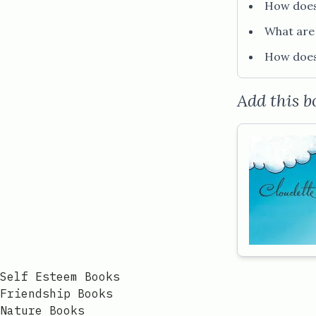
How does Cloudette feel about being small at the beginning of the story?​​​​‌ ‍ ​‍​‍‌‍ ‌ ​‍‌‍‍‌‌‍‌ ‌‍‍‌‌‍ ‍​‍​‍​ ‍‍​‍​‍‌ ​ ‌‍​‌‌‍ ‍‌‍‍‌‌ ‌​‌ ‍‌​‍ ‍‌‍‍‌‌‍ ​‍​‍​‍ ​​‍​‍‌‍‍​‌ ​‍‌‍‌‌‌‍‌‍​‍​‍​ ‍‍​‍​‍‌‍‍​‌ ‌​‌ ‌
What are some of the ways Cloudette tries to make herself bigger?​​​​‌ ‍ ​‍​‍‌‍ ‌ ​‍‌‍‍‌‌‍‌ ‌‍‍‌‌‍ ‍​‍​‍​ ‍‍​‍​‍‌ ​ ‌‍​‌‌‍ ‍‌‍‍‌‌ ‌​‌ ‍‌​‍ ‍‌‍‍‌‌‍ ​‍​‍​‍ ​​‍​‍‌‍‍​‌ ​‍‌‍‌‌‌‍‌‍​‍​‍​ ‍‍​‍​‍‌‍‍​‌ ‌​‌ ‌​‌ ​​‌ ​ ​ ‍‍​‍ ​‍ ‌ ​​‌
How does Cloudette's small size end up being an advantage in the end?​​​​‌ ‍ ​‍​‍‌‍ ‌ ​‍‌‍‍‌‌‍‌ ‌‍‍‌‌‍ ‍​‍​‍​ ‍‍​‍​‍‌ ​ ‌‍​‌‌‍ ‍‌‍‍‌‌ ‌​‌ ‍‌​‍ ‍‌‍‍‌‌‍ ​‍​‍​‍ ​​‍​‍‌‍‍​‌ ​‍‌‍‌‌‌‍‌‍​‍​‍​ ‍‍​‍​‍‌‍‍​‌ ‌​‌ ‌​‌ ​​‌ 
Add this b
Self Esteem Books
Friendship Books
Nature Books