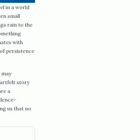
el in a world
en small
gs rain to the
something
nates with
 of persistence
o may
artfelt story
are a
idence-
ing us that no