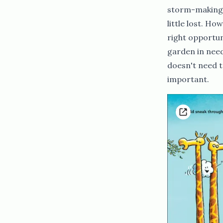
storm-making, 
little lost. Ho
right opportun
garden in need
doesn't need t
important.​​​​‌ ‍ ​‍​‍‌‍ ‌ ​‍‌‍‍‌‌‍‌ ‌‍‍‌‌‍ ‍​‍​‍​ ‍‍​‍​‍‌ ​ ‌‍​‌‌‍ ‍‌‍‍‌‌ ‌​‌ ‍‌​‍ ‍‌‍‍‌‌‍ ​‍​‍​‍ ​​‍​‍‌‍‍​‌ ​‍‌‍‌‌‌‍‌‍​‍​‍​ ‍‍​‍​‍‌‍‍​‌ ‌​‌ ‌​‌ ​​‌ ​ ​ ‍‍​‍ ​‍ ‌ ​​‌‍‍‌‌‍​ ‌ ‌​‌ ‌‌‌ ​‍‌‍‌‌‌‍​‍‌‍ ‌‍ ‌‍‍ ‌ ​‍‌‍‌‌‌ ‌‍‌‍‍‌‌‍‌‌‌ ‌ ​‍ ‍‌ ​ ‌‍​‌‌‍ ‍‌‍‍‌‌ ‌​‌ ‍‌​‍ ‍‌ ​ ‌ ‌​‌ ‌‌‌‍‌​‌‍‍‌‌‍ ​‍ ‌‍‍‌‌‍ ‍‌ ‌​‌‍‌‌‌‍ ‍‌ ‌​​‍ ‌‍‌‌‌‍‌​‌‍‍‌‌ ‌​​‍ ‌‍ ‌‌‍ ‌‍‌​‌‍‌‌​ ‌‌ ​​‌ ​‍‌‍‌‌‌ ​ ‌‍‌‌‌‍ ‍‌ ‌​‌‍​‌‌ ‌​‌‍‍‌‌‍ ‌‍ ‍​ ‍ ‌‍‍‌‌‍‌​​ ‌‌‌‌ ​ ​‍‌‌‍‍‌‍ ​ ‌​​ ​ ‌‍‍‍​ ​‌‌‍‌‍​ ​‍‌‌‌​‌‍‌​‌​‍​‌‍​ ‌‍ ‌‌‍‍‌​‌‌‌‍​‍‌‌‍​‌‌​ ‌​‌​‌‍‍ ​ ‍ ‌ ‌​‌ ‍‌‌ ​​‌‍‌‌​ ‌‌ ​‍‌‍‌‌‌ ‌‍‌‍‍‌‌‍‌‌‌ ‌ ​ ‍ ‌ ​​‌‍​‌‌ ‌​‌‍‍​​ ‌‌‍​‍‌‍ ‌‍‌​‌ ‍‌​‍‌‌​ ‌‌‌​​‍‌‌ ‌‍‍ ‌‍‌‌‌ ‍‌​‍‌‌​ ​ ‌​‌​​‍‌‌​ ​ ‌​‌​​‍‌‌​ ​‍​ ​‍‌‍​‍‌‍ ​‌‍ ‌‍​ ‌‍‍ ​ ​ ​‍‌‌​ ​‍​ ​‍​‍‌‌​ ‌‌‌​‌​​‍ ‍‌‍​ ‌‍‍​‌‍‍‌‌‍ ​‌‍‌​‌ ​‍‌‍‌‌‌‍ ‍​‍‌‌​ ‌‌‌​​‍‌‌ ‌‍‍ ‌‍‌‌‌ ‍‌​‍‌‌​ ​ ‌​‌​​‍‌‌​ ​ ‌​‌​​‍‌‌​ ​‍​ ​‍‌ ​ ‌ ​​‌‍​‌‌‍ ‍​ ​​​‍‌‌​ ​‍​ ​‍​‍‌‌​ ‌‌‌​‌​​‍ ‍‌ ‌​‌‍‌‌‌ ‍​‌ ‌​​ ‌‍​‍‌‍​‌‌ ​ ‌‍‌‌‌‌‌‌‌ ​‍‌‍ ​​ ‌‌‍‍​‌ ‌​‌ ‌​‌ ​​‌ ​ ​‍‌‌​ ​ ‌​​‌​‍‌‌​ ​‍‌​‌‍​‍‌‌​ ​‍‌​‌‍‌ ​​‌‍‍‌‌‍​ ‌ ‌​‌ ‌‌‌ ​‍‌‍‌‌‌‍​‍‌‍ ‌‍ ‌‍‍ ‌ ​‍‌‍‌‌‌ ‌‍‌‍‍‌‌‍‌‌‌ ‌ ​‍ ‍‌ ​ ‌‍​‌‌‍ ‍‌‍‍‌‌ ‌​‌ ‍‌​‍ ‍‌ ​ ‌ ‌​‌ ‌‌‌‍‌​‌‍‍‌‌‍ ​‍‌‍‌‍‍‌‌‍‌​​ ‌‌‌‌ ​ ​‍‌‌‍‍‌‍ ​ ‌​​ ​ ‌‍‍‍​ ​‌‌‍‌‍​ ​‍‌‌‌​‌‍‌​‌​‍​‌‍​ ‌‍ ‌‌‍‍‌​‌‌‌‍​‍‌‌‍​‌‌​ ‌​‌​‌‍‍ ​‍‌‍‌ ‌​‌ ‍‌‌ ​​‌‍‌‌​ ‌‌ ​‍‌‍‌‌‌ ‌‍‌‍‍‌‌‍‌‌‌ ‌ ​‍‌‍‌ ​​‌‍​‌‌ ‌​‌‍‍​​ ‌‌‍​‍‌‍ ‌‍‌​‌ ‍‌​‍‌‌​ ‌‌‌​​‍‌‌ ‌‍‍ ‌‍‌‌‌ ‍‌​‍‌‌​ ​ ‌​‌​​‍‌‌​ ​ ‌​‌​​‍‌‌​ ​‍​ ​‍‌‍​‍‌‍ ​‌‍ ‌‍​ ‌‍‍ ​ ​ ​‍‌‌​ ​‍​ ​‍​‍‌‌​ ‌‌‌​‌​​‍ ‍‌‍​ ‌‍‍​‌‍‍‌‌‍ ​‌‍‌​‌ ​‍‌‍‌‌‌‍ ‍​‍‌‌​ ‌‌‌​​‍‌‌ ‌‍‍ ‌‍‌‌‌ ‍‌​‍‌‌​ ​ ‌​‌​​‍‌‌​ ​ ‌​‌​​‍‌‌​ ​‍​ ​‍‌ ​ ‌ ​​‌‍​‌‌‍ ‍​ ​​​‍‌‌​ ​‍​ ​‍​‍‌‌​ ‌‌‌​‌​​‍ ‍‌ ‌​‌‍‌‌‌ ‍​‌ ‌​​‍‌‍‌ ​​‌‍‌‌‌ ​‍‌ ​ ‌ ​​‌‍‌‌‌‍​ ‌ ‌​‌‍‍‌‌ ‌‍‌‍‌‌​ ‌‌ ​​‌ ‌‌‌‍​‍‌‍ ​‌‍‍‌‌ ​ ‌‍‍​‌‍‌‌‌‍‌​​‍​‍‌ ‌