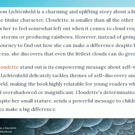
om Lichtenheld is a charming and uplifting story about a li
 titular character, Cloudette, is smaller than all the other
ds her to feel somewhat left out when it comes to cloud resp
g storms or producing rainbows. However, instead of givin
ourney to find out how she can make a difference despite h
‌‌‍‌​‌‍‍‌‌‍ ​‍ ‌‍‍‌‌‍ ‍‌ ‌​‌‍‌‌‌‍ ‍‌ ‌​​‍ ‌‍‌‌‌‍‌​‌‍‍‌‌ ‌​​‍ ‌‍ ‌‌‍ ‌‍‌​‌‍‌‌​ ‌‌ ​​‌ ​‍‌‍‌‌‌ ​ ‌‍‌‌‌‍ ‍‌ ‌​‌‍​‌‌ ‌​‌‍‍‌‌‍ ‌‍ ‍​ ‍ ‌‍‍‌‌‍‌​​ ‌‌‌‌ ​ ​‍‌‌‍‍‌‍ ​ ‌​​ ​ ‌‍‍‍​ ​‌‌‍‌‍​ ​‍‌‌‌​‌‍‌​‌​‍​‌‍​ ‌‍ ‌‌‍‍‌​‌‌‌‍​‍‌‌‍​‌‌​ ‌​‌​‌‍‍ ​ ‍ ‌ ‌​‌ ‍‌‌ ​​‌‍‌‌​ ‌‌ ​‍‌‍‌‌‌ ‌‍‌‍‍‌‌‍‌‌‌ ‌ ​ ‍ ‌ ​​‌‍​‌‌ ‌​‌‍‍​​ ‌‌‍​‍‌‍ ‌‍‌​‌ ‍‌​‍‌‌​ ‌‌‌​​‍‌‌ ‌‍‍ ‌‍‌‌‌ ‍‌​‍‌‌​ ​ ‌​‌​​‍‌‌​ ​ ‌​‌​​‍‌‌​ ​‍​ ​‍‌‍​‍‌‍ ​‌‍ ‌‍​ ‌‍‍ ​ ​​​‍‌‌​ ​‍​ ​‍​‍‌‌​ ‌‌‌​‌​​‍ ‍‌‍​ ‌‍‍​‌‍‍‌‌‍ ​‌‍‌​‌ ​‍‌‍‌‌‌‍ ‍​‍‌‌​ ‌‌‌​​‍‌‌ ‌‍‍ ‌‍‌‌‌ ‍‌​‍‌‌​ ​ ‌​‌​​‍‌‌​ ​ ‌​‌​​‍‌‌​ ​‍​ ​‍‌ ​ ‌ ​​‌‍​‌‌‍ ‍​ ​‌​ ‌ ​ ‌ ​ ​​​ ​‍​ ‌​​ ‍‌​ ​‌​ ‌ ​ ​‌​ ‍‌​ ‌‍​ ‌‍​ ​​​‍ ‍​ ‍​​ ‍​​ ‍‌​ ‌‍​ ​​​ ​ ​ ‍​​ ‍​​ ‌‌​ ‍​​ ‌​​ ‍​​ ‍‌​ ‍​​ ​‌​ ‌‍​‍‌‌​ ​‍​ ​‍​‍‌‌​ ‌‌‌​‌​​‍ ‍‌ ‌​‌‍‌‌‌ ‍​‌ ‌​​ ‌‍​‍‌‍​‌‌ ​ ‌‍‌‌‌‌‌‌‌ ​‍‌‍ ​​ ‌‌‍‍​‌ ‌​‌ ‌​‌ ​​‌ ​ ​‍‌‌​ ​ ‌​​‌​‍‌‌​ ​‍‌​‌‍​‍‌‌​ ​‍‌​‌‍‌ ​​‌‍‍‌‌‍​ ‌ ‌​‌ ‌‌‌ ​‍‌‍‌‌‌‍​‍‌‍ ‌‍ ‌‍‍ ‌ ​‍‌‍‌‌‌ ‌‍‌‍‍‌‌‍‌‌‌ ‌ ​‍ ‍‌ ​ ‌‍​‌‌‍ ‍‌‍‍‌‌ ‌​‌ ‍‌​‍ ‍‌ ​ ‌ ‌​‌ ‌‌‌‍‌​‌‍‍‌‌‍ ​‍‌‍‌‍‍‌‌‍‌​​ ‌‌‌‌ ​ ​‍‌‌‍‍‌‍ ​ ‌​​ ​ ‌‍‍‍​ ​‌‌‍‌‍​ ​‍‌‌‌​‌‍‌​‌​‍​‌‍​ ‌‍ ‌‌‍‍‌​‌‌‌‍​‍‌‌‍​‌‌​ ‌​‌​‌‍‍ ​‍‌‍‌ ‌​‌ ‍‌‌ ​​‌‍‌‌​ ‌‌ ​‍‌‍‌‌‌ ‌‍‌‍‍‌‌‍‌‌‌ ‌ ​‍‌‍‌ ​​‌‍​‌‌ ‌​‌‍‍​​ ‌‌‍​‍‌‍ ‌‍‌​‌ ‍‌​‍‌‌​ ‌‌‌​​‍‌‌ ‌‍‍ ‌‍‌‌‌ ‍‌​‍‌‌​ ​ ‌​‌​​‍‌‌​ ​ ‌​‌​​‍‌‌​ ​‍​ ​‍‌‍​‍‌‍ ​‌‍ ‌‍​ ‌‍‍ ​ ​​​‍‌‌​ ​‍​ ​‍​‍‌‌​ ‌‌‌​‌​​‍ ‍‌‍​ ‌‍‍​‌‍‍‌‌‍ ​‌‍‌​‌ ​‍‌‍‌‌‌‍ ‍​‍‌‌​ ‌‌‌​​‍‌‌ ‌‍‍ ‌‍‌‌‌ ‍‌​‍‌‌​ ​ ‌​‌​​‍‌‌​ ​ ‌​‌​​‍‌‌​ ​‍​ ​‍‌ ​ ‌ ​​‌‍​‌‌‍ ‍​ ​‌​ ‌ ​ ‌ ​ ​​​ ​‍​ ‌​​ ‍‌​ ​‌​ ‌ ​ ​‌​ ‍‌​ ‌‍​ ‌‍​ ​​​‍
‌‍‌‌​ ‌‌ ​​‌ ​‍‌‍‌‌‌ ​ ‌‍‌‌‌‍ ‍‌ ‌​‌‍​‌‌ ‌​‌‍‍‌‌‍ ‌‍ ‍​ ‍ ‌‍‍‌‌‍‌​​ ‌‌‌‌ ​ ​‍‌‌‍‍‌‍ ​ ‌​​ ​ ‌‍‍‍​ ​‌‌‍‌‍​ ​‍‌‌‌​‌‍‌​‌​‍​‌‍​ ‌‍ ‌‌‍‍‌​‌‌‌‍​‍‌‌‍​‌‌​ ‌​‌​‌‍‍ ​ ‍ ‌ ‌​‌ ‍‌‌ ​​‌‍‌‌​ ‌‌ ​‍‌‍‌‌‌ ‌‍‌‍‍‌‌‍‌‌‌ ‌ ​ ‍ ‌ ​​‌‍​‌‌ ‌​‌‍‍​​ ‌‌‍​‍‌‍ ‌‍‌​‌ ‍‌​‍‌‌​ ‌‌‌​​‍‌‌ ‌‍‍ ‌‍‌‌‌ ‍‌​‍‌‌​ ​ ‌​‌​​‍‌‌​ ​ ‌​‌​​‍‌‌​ ​‍​ ​‍‌‍​‍‌‍ ​‌‍ ‌‍​ ‌‍‍ ​ ​‌​‍‌‌​ ​‍​ ​‍​‍‌‌​ ‌‌‌​‌​​‍ ‍‌‍​ ‌‍‍​‌‍‍‌‌‍ ​‌‍‌​‌ ​‍‌‍‌‌‌‍ ‍​‍‌‌​ ‌‌‌​​‍‌‌ ‌‍‍ ‌‍‌‌‌ ‍‌​‍‌‌​ ​ ‌​‌​​‍‌‌​ ​ ‌​‌​​‍‌‌​ ​‍​ ​‍‌ ​ ‌ ​​‌‍​‌‌‍ ‍​ ​‌​ ‌ ​ ‌ ​ ​​​ ​‍​ ‌​​ ‍‌​ ​‌​ ‌ ​ ​‌​ ‍‌​ ‌‍​ ‌‍​ ​​​‍ ‍​ ​‌​ ‌‌​ ‌‍​ ‌​​ ‌​​ ‍‌​ ​‍​ ‍‌​ ‌‌​ ​ ​ ‌‌​ ‍‌​ ‌‍​ ​‌​ ‌​​ ‌‍​‍‌‌​ ​‍​ ​‍​‍‌‌​ ‌‌‌​‌​​‍ ‍‌ ‌​‌‍‌‌‌ ‍​‌ ‌​​ ‌‍​‍‌‍​‌‌ ​ ‌‍‌‌‌‌‌‌‌ ​‍‌‍ ​​ ‌‌‍‍​‌ ‌​‌ ‌​‌ ​​‌ ​ ​‍‌‌​ ​ ‌​​‌​‍‌‌​ ​‍‌​‌‍​‍‌‌​ ​‍‌​‌‍‌ ​​‌‍‍‌‌‍​ ‌ ‌​‌ ‌‌‌ ​‍‌‍‌‌‌‍​‍‌‍ ‌‍ ‌‍‍ ‌ ​‍‌‍‌‌‌ ‌‍‌‍‍‌‌‍‌‌‌ ‌ ​‍ ‍‌ ​ ‌‍​‌‌‍ ‍‌‍‍‌‌ ‌​‌ ‍‌​‍ ‍‌ ​ ‌ ‌​‌ ‌‌‌‍‌​‌‍‍‌‌‍ ​‍‌‍‌‍‍‌‌‍‌​​ ‌‌‌‌ ​ ​‍‌‌‍‍‌‍ ​ ‌​​ ​ ‌‍‍‍​ ​‌‌‍‌‍​ ​‍‌‌‌​‌‍‌​‌​‍​‌‍​ ‌‍ ‌‌‍‍‌​‌‌‌‍​‍‌‌‍​‌‌​ ‌​‌​‌‍‍ ​‍‌‍‌ ‌​‌ ‍‌‌ ​​‌‍‌‌​ ‌‌ ​‍‌‍‌‌‌ ‌‍‌‍‍‌‌‍‌‌‌ ‌ ​‍‌‍‌ ​​‌‍​‌‌ ‌​‌‍‍​​ ‌‌‍​‍‌‍ ‌‍‌​‌ ‍‌​‍‌‌​ ‌‌‌​​‍‌‌ ‌‍‍ ‌‍‌‌‌ ‍‌​‍‌‌​ ​ ‌​‌​​‍‌‌​ ​ ‌​‌​​‍‌‌​ ​‍​ ​‍‌‍​‍‌‍ ​‌‍ ‌‍​ ‌‍‍ ​ ​‌​‍‌‌​ ​‍​ ​‍​‍‌‌​ ‌‌‌​‌​​‍ ‍‌‍​ ‌‍‍​‌‍‍‌‌‍ ​‌‍‌​‌ ​‍‌‍‌‌‌‍ ‍​‍‌‌​ ‌‌‌​​‍‌‌ ‌‍‍ ‌‍‌‌‌ ‍‌​‍‌‌​ ​ ‌​‌​​‍‌‌​ ​ ‌​‌​​‍‌‌​ ​‍​ ​‍‌ ​ ‌ ​​‌‍​‌‌‍ ‍​ ​‌​ ‌ ​ ‌ ​ ​​​ ​‍​ ‌​​ ‍‌​ ​‌​ ‌ ​ ​‌​ ‍‌​ ‌‍​ ‌‍​ ​​​‍ ‍​ ​‌​ ‌‌​ ‌‍​ ‌​​ ‌​​ ‍‌​ ​‍​ ‍‌​ ‌‌​ ​ ​ ‌‌​ ‍‌​ ‌‍​ ​‌​ ‌​​ ‌‍​‍‌‌​ ​‍​ ​‍​‍‌‌​ ‌‌‌​‌​​‍ ‍‌ ‌​‌‍‌‌‌ ‍​‌ ‌​​‍‌‍‌ ​​‌‍‌‌‌ ​‍‌ ​ ‌ ​​‌‍‌‌‌‍​ ‌ ‌​‌‍‍‌‌ ‌‍‌‍‌‌​ ‌‌ ​​‌ ‌‌‌‍​‍‌‍ ​‌‍‍‌‌ ​ ‌‍‍​‌‍‌‌‌‍‌​​‍​‍‌ ‌
stand out is its empowering message about self-
Lichtenheld delicately tackles themes of self-discovery an
orld, making the book highly relatable for young readers 
 overshadowed or insignificant. Cloudette's determinatio
spite her small stature, sends a powerful message to child
‍​‍‌‌​ ‌‌‌​‌​​‍ ‍‌‍​ ‌‍‍​‌‍‍‌‌‍ ​‌‍‌​‌ ​‍‌‍‌‌‌‍ ‍​‍‌‌​ ‌‌‌​​‍‌‌ ‌‍‍ ‌‍‌‌‌ ‍‌​‍‌‌​ ​ ‌​‌​​‍‌‌​ ​ ‌​‌​​‍‌‌​ ​‍​ ​‍‌ ​ ‌ ​​‌‍​‌‌‍ ‍​ ​‌​ ‌ ​ ‌ ​ ​​​ ​‍​ ‌​​ ‍‌​ ​‌​ ‌ ​ ​‌​ ‍‌​ ‌‍​ ‌‍​ ​​​‍ ‍​ ​‌​ ​​​ ‌ ​ ‌ ​ ​ ​ ‌ ​ ‌‍​ ​ ​ ‌​​ ‍​​ ‌‍​ ‌‌​ ‍​​ ​‍​ ​‍​ ‍​​ ‍​​‍‌‌​ ​‍​ ​‍​‍‌‌​ ‌‌‌​‌​​‍ ‍‌ ‌​‌‍‌‌‌ ‍​‌ ‌​​ ‌‍​‍‌‍​‌‌ ​ ‌‍‌‌‌‌‌‌‌ ​‍‌‍ ​​ ‌‌‍‍​‌ ‌​‌ ‌​‌ ​​‌ ​ ​‍‌‌​ ​ ‌​​‌​‍‌‌​ ​‍‌​‌‍​‍‌‌​ ​‍‌​‌‍‌ ​​‌‍‍‌‌‍​ ‌ ‌​‌ ‌‌‌ ​‍‌‍‌‌‌‍​‍‌‍ ‌‍ ‌‍‍ ‌ ​‍‌‍‌‌‌ ‌‍‌‍‍‌‌‍‌‌‌ ‌ ​‍ ‍‌ ​ ‌‍​‌‌‍ ‍‌‍‍‌‌ ‌​‌ ‍‌​‍ ‍‌ ​ ‌ ‌​‌ ‌‌‌‍‌​‌‍‍‌‌‍ ​‍‌‍‌‍‍‌‌‍‌​​ ‌‌‌‌ ​ ​‍‌‌‍‍‌‍ ​ ‌​​ ​ ‌‍‍‍​ ​‌‌‍‌‍​ ​‍‌‌‌​‌‍‌​‌​‍​‌‍​ ‌‍ ‌‌‍‍‌​‌‌‌‍​‍‌‌‍​‌‌​ ‌​‌​‌‍‍ ​‍‌‍‌ ‌​‌ ‍‌‌ ​​‌‍‌‌​ ‌‌ ​‍‌‍‌‌‌ ‌‍‌‍‍‌‌‍‌‌‌ ‌ ​‍‌‍‌ ​​‌‍​‌‌ ‌​‌‍‍​​ ‌‌‍​‍‌‍ ‌‍‌​‌ ‍‌​‍‌‌​ ‌‌‌​​‍‌‌ ‌‍‍ ‌‍‌‌‌ ‍‌​‍‌‌​ ​ ‌​‌​​‍‌‌​ ​ ‌​‌​​‍‌‌​ ​‍​ ​‍‌‍​‍‌‍ ​‌‍ ‌‍​ ‌‍‍ ​ ​‌​‍‌‌​ ​‍​ ​‍​‍‌‌​ ‌‌‌​‌​​‍ ‍‌‍​ ‌‍‍​‌‍‍‌‌‍ ​‌‍‌​‌ ​‍‌‍‌‌‌‍ ‍​‍‌‌​ ‌‌‌​​‍‌‌ ‌‍‍ ‌‍‌‌‌ ‍‌​‍‌‌​ ​ ‌​‌​​‍‌‌​ ​ ‌​‌​​‍‌‌​ ​‍​ ​‍‌ ​ ‌ ​​‌‍​‌‌‍ ‍​ ​‌​ ‌ ​ ‌ ​ ​​​ ​‍​ ‌​​ ‍‌​ ​‌​ ‌ ​ ​‌​ ‍‌​ ‌‍​ ‌‍​ ​​​‍ ‍​ ​‌​ ​​​ ‌ ​ ‌ ​ ​ ​ ‌ ​ ‌‍​ ​ ​ ‌​​ ‍​​ ‌‍​ ‌‌​ ‍​​ ​‍​ ​‍​ ‍​​ ‍​​‍‌‌​ ​‍​ ​‍​‍‌‌​ ‌‌‌​‌​​‍ ‍‌ ‌​‌‍‌‌‌ ‍​‌ ‌​​‍‌‍‌ ​​‌‍‌‌‌ ​‍‌ ​ ‌ ​​‌‍‌‌‌‍​ ‌ ‌​‌‍‍‌‌ ‌‍‌‍‌‌​ ‌‌ ​​‌ ‌‌‌‍​‍‌‍ ​‌‍‍‌‌ ​ ‌‍‍​‌‍‌‌‌‍‌​​‍​‍‌ ‌