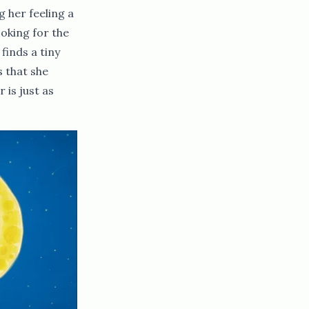
 her feeling a
ooking for the
finds a tiny
s that she
 is just as