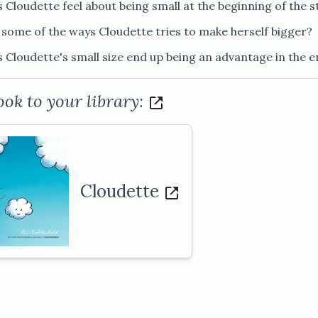
​‌ ​​‌ ​ ​ ‍‍​‍ ​‍ ‌ ​​‌‍‍‌‌‍​ ‌ ‌​‌ ‌‌‌ ​‍‌‍‌‌‌‍​‍‌‍ ‌‍ ‌‍‍ ‌ ​‍‌‍‌‌‌ ‌‍‌‍‍‌‌‍‌‌‌ ‌ ​‍ ‍‌ ​ ‌‍​‌‌‍ ‍‌‍‍‌‌ ‌​‌ ‍‌​‍ ‍‌ ​ ‌ ‌​‌ ‌‌‌‍‌​‌‍‍‌‌‍ ​‍ ‌‍‍‌‌‍ ‍‌ ‌​‌‍‌‌‌‍ ‍‌ ‌​​‍ ‌‍‌‌‌‍‌​‌‍‍‌‌ ‌​​‍ ‌‍ ‌‌‍ ‌‍‌​‌‍‌‌​ ‌‌ ​​‌ ​‍‌‍‌‌‌ ​ ‌‍‌‌‌‍ ‍‌ ‌​‌‍​‌‌ ‌​‌‍‍‌‌‍ ‌‍ ‍​ ‍ ‌‍‍‌‌‍‌​​ ‌‌‌‌ ​ ​‍‌‌‍‍‌‍ ​ ‌​​ ​ ‌‍‍‍​ ​‌‌‍‌‍​ ​‍‌‌‌​‌‍‌​‌​‍​‌‍​ ‌‍ ‌‌‍‍‌​‌‌‌‍​‍‌‌‍​‌‌​ ‌​‌​‌‍‍ ​ ‍ ‌ ‌​‌ ‍‌‌ ​​‌‍‌‌​ ‌‌ ​‍‌‍‌‌‌ ‌‍‌‍‍‌‌‍‌‌‌ ‌ ​ ‍ ‌ ​​‌‍​‌‌ ‌​‌‍‍​​ ‌‌‍​‍‌‍ ‌‍‌​‌ ‍‌​‍‌‌​ ‌‌‌​​‍‌‌ ‌‍‍ ‌‍‌‌‌ ‍‌​‍‌‌​ ​ ‌​‌​​‍‌‌​ ​ ‌​‌​​‍‌‌​ ​‍​ ​‍‌ ​‍‌‍‌‌‌‍​‌‌‍‌​‌‍‍‌‌‍ ‍‌‍‌ ‌‌​‌‌ ‌‌‌‍‌‌‌ ​ ‌ ‌​‌‍‍‌‌‍ ‌‍ ‍‌ ​ ​‍‌‌​ ​‍​ ​‍​‍‌‌​ ‌‌‌​‌​​‍ ‍‌ ​‌‌ ‌‌‌‍‌‌‌ ​ ‌ ‌​‌‍‍‌‌‍ ‌‍ ‍‌ ​ ​‍‌‌​ ‌‌‌​​‍​ ​​​‍‌‌​ ‌‌‌​‌​​ ‌‍​‍‌‍​‌‌ ​ ‌‍‌‌‌‌‌‌‌ ​‍‌‍ ​​ ‌‌‍‍​‌ ‌​‌ ‌​‌ ​​‌ ​ ​‍‌‌​ ​ ‌​​‌​‍‌‌​ ​‍‌​‌‍​‍‌‌​ ​‍‌​‌‍‌ ​​‌‍‍‌‌‍​ ‌ ‌​‌ ‌‌‌ ​‍‌‍‌‌‌‍​‍‌‍ ‌‍ ‌‍‍ ‌ ​‍‌‍‌‌‌ ‌‍‌‍‍‌‌‍‌‌‌ ‌ ​‍ ‍‌ ​ ‌‍​‌‌‍ ‍‌‍‍‌‌ ‌​‌ ‍‌​‍ ‍‌ ​ ‌ ‌​‌ ‌‌‌‍‌​‌‍‍‌‌‍ ​‍‌‍‌‍‍‌‌‍‌​​ ‌‌‌‌ ​ ​‍‌‌‍‍‌‍ ​ ‌​​ ​ ‌‍‍‍​ ​‌‌‍‌‍​ ​‍‌‌‌​‌‍‌​‌​‍​‌‍​ ‌‍ ‌‌‍‍‌​‌‌‌‍​‍‌‌‍​‌‌​ ‌​‌​‌‍‍ ​‍‌‍‌ ‌​‌ ‍‌‌ ​​‌‍‌‌​ ‌‌ ​‍‌‍‌‌‌ ‌‍‌‍‍‌‌‍‌‌‌ ‌ ​‍‌‍‌ ​​‌‍​‌‌ ‌​‌‍‍​​ ‌‌‍​‍‌‍ ‌‍‌​‌ ‍‌​‍‌‌​ ‌‌‌​​‍‌‌ ‌‍‍ ‌‍‌‌‌ ‍‌​‍‌‌​ ​ ‌​‌​​‍‌‌​ ​ ‌​‌​​‍‌‌​ ​‍​ ​‍‌ ​‍‌‍‌‌‌‍​‌‌‍‌​‌‍‍‌‌‍ ‍‌‍‌ ‌‌​‌‌ ‌‌‌‍‌‌‌ ​ ‌ ‌​‌‍‍‌‌‍ ‌‍ ‍‌ ​ ​‍‌‌​ ​‍​ ​‍​‍‌‌​ ‌‌‌​‌​​‍ ‍‌ ​‌‌ ‌‌‌‍‌‌‌ ​ ‌ ‌​‌‍‍‌‌‍ ‌‍ ‍‌ ​ ​‍‌‌​ ‌‌‌​​‍​ ​​​
‍‍‌‌‍​ ‌ ‌​‌ ‌‌‌ ​‍‌‍‌‌‌‍​‍‌‍ ‌‍ ‌‍‍ ‌ ​‍‌‍‌‌‌ ‌‍‌‍‍‌‌‍‌‌‌ ‌ ​‍ ‍‌ ​ ‌‍​‌‌‍ ‍‌‍‍‌‌ ‌​‌ ‍‌​‍ ‍‌ ​ ‌ ‌​‌ ‌‌‌‍‌​‌‍‍‌‌‍ ​‍ ‌‍‍‌‌‍ ‍‌ ‌​‌‍‌‌‌‍ ‍‌ ‌​​‍ ‌‍‌‌‌‍‌​‌‍‍‌‌ ‌​​‍ ‌‍ ‌‌‍ ‌‍‌​‌‍‌‌​ ‌‌ ​​‌ ​‍‌‍‌‌‌ ​ ‌‍‌‌‌‍ ‍‌ ‌​‌‍​‌‌ ‌​‌‍‍‌‌‍ ‌‍ ‍​ ‍ ‌‍‍‌‌‍‌​​ ‌‌‌‌ ​ ​‍‌‌‍‍‌‍ ​ ‌​​ ​ ‌‍‍‍​ ​‌‌‍‌‍​ ​‍‌‌‌​‌‍‌​‌​‍​‌‍​ ‌‍ ‌‌‍‍‌​‌‌‌‍​‍‌‌‍​‌‌​ ‌​‌​‌‍‍ ​ ‍ ‌ ‌​‌ ‍‌‌ ​​‌‍‌‌​ ‌‌ ​‍‌‍‌‌‌ ‌‍‌‍‍‌‌‍‌‌‌ ‌ ​ ‍ ‌ ​​‌‍​‌‌ ‌​‌‍‍​​ ‌‌‍​‍‌‍ ‌‍‌​‌ ‍‌​‍‌‌​ ‌‌‌​​‍‌‌ ‌‍‍ ‌‍‌‌‌ ‍‌​‍‌‌​ ​ ‌​‌​​‍‌‌​ ​ ‌​‌​​‍‌‌​ ​‍​ ​‍‌ ​‍‌‍‌‌‌‍​‌‌‍‌​‌‍‍‌‌‍ ‍‌‍‌ ‌‌​‌‌ ‌‌‌‍‌‌‌ ​ ‌ ‌​‌‍‍‌‌‍ ‌‍ ‍‌ ​ ​‍‌‌​ ​‍​ ​‍​‍‌‌​ ‌‌‌​‌​​‍ ‍‌ ​‌‌ ‌‌‌‍‌‌‌ ​ ‌ ‌​‌‍‍‌‌‍ ‌‍ ‍‌ ​ ​‍‌‌​ ‌‌‌​​‍​ ​‌​‍‌‌​ ‌‌‌​‌​​ ‌‍​‍‌‍​‌‌ ​ ‌‍‌‌‌‌‌‌‌ ​‍‌‍ ​​ ‌‌‍‍​‌ ‌​‌ ‌​‌ ​​‌ ​ ​‍‌‌​ ​ ‌​​‌​‍‌‌​ ​‍‌​‌‍​‍‌‌​ ​‍‌​‌‍‌ ​​‌‍‍‌‌‍​ ‌ ‌​‌ ‌‌‌ ​‍‌‍‌‌‌‍​‍‌‍ ‌‍ ‌‍‍ ‌ ​‍‌‍‌‌‌ ‌‍‌‍‍‌‌‍‌‌‌ ‌ ​‍ ‍‌ ​ ‌‍​‌‌‍ ‍‌‍‍‌‌ ‌​‌ ‍‌​‍ ‍‌ ​ ‌ ‌​‌ ‌‌‌‍‌​‌‍‍‌‌‍ ​‍‌‍‌‍‍‌‌‍‌​​ ‌‌‌‌ ​ ​‍‌‌‍‍‌‍ ​ ‌​​ ​ ‌‍‍‍​ ​‌‌‍‌‍​ ​‍‌‌‌​‌‍‌​‌​‍​‌‍​ ‌‍ ‌‌‍‍‌​‌‌‌‍​‍‌‌‍​‌‌​ ‌​‌​‌‍‍ ​‍‌‍‌ ‌​‌ ‍‌‌ ​​‌‍‌‌​ ‌‌ ​‍‌‍‌‌‌ ‌‍‌‍‍‌‌‍‌‌‌ ‌ ​‍‌‍‌ ​​‌‍​‌‌ ‌​‌‍‍​​ ‌‌‍​‍‌‍ ‌‍‌​‌ ‍‌​‍‌‌​ ‌‌‌​​‍‌‌ ‌‍‍ ‌‍‌‌‌ ‍‌​‍‌‌​ ​ ‌​‌​​‍‌‌​ ​ ‌​‌​​‍‌‌​ ​‍​ ​‍‌ ​‍‌‍‌‌‌‍​‌‌‍‌​‌‍‍‌‌‍ ‍‌‍‌ ‌‌​‌‌ ‌‌‌‍‌‌‌ ​ ‌ ‌​‌‍‍‌‌‍ ‌‍ ‍‌ ​ ​‍‌‌​ ​‍​ ​‍​‍‌‌​ ‌‌‌​‌​​‍ ‍‌ ​‌‌ ‌‌‌‍‌‌‌ ​ ‌ ‌​‌‍‍‌‌‍ ‌‍ ‍‌ ​ ​‍‌‌​ ‌‌‌​​‍​ ​‌​‍‌‌​ ‌‌‌​‌​​‍‌‍‌ ​​‌‍‌‌‌ ​‍‌ ​ ‌ ​​‌‍‌‌‌‍​ ‌ ‌​‌‍‍‌‌ ‌‍‌‍‌‌​ ‌‌ ​​‌ ‌‌‌‍​‍‌‍ ​‌‍‍‌‌ ​ ‌‍‍​‌‍‌‌‌‍‌​​‍​‍‌ ‌
​ ​ ‍‍​‍ ​‍ ‌ ​​‌‍‍‌‌‍​ ‌ ‌​‌ ‌‌‌ ​‍‌‍‌‌‌‍​‍‌‍ ‌‍ ‌‍‍ ‌ ​‍‌‍‌‌‌ ‌‍‌‍‍‌‌‍‌‌‌ ‌ ​‍ ‍‌ ​ ‌‍​‌‌‍ ‍‌‍‍‌‌ ‌​‌ ‍‌​‍ ‍‌ ​ ‌ ‌​‌ ‌‌‌‍‌​‌‍‍‌‌‍ ​‍ ‌‍‍‌‌‍ ‍‌ ‌​‌‍‌‌‌‍ ‍‌ ‌​​‍ ‌‍‌‌‌‍‌​‌‍‍‌‌ ‌​​‍ ‌‍ ‌‌‍ ‌‍‌​‌‍‌‌​ ‌‌ ​​‌ ​‍‌‍‌‌‌ ​ ‌‍‌‌‌‍ ‍‌ ‌​‌‍​‌‌ ‌​‌‍‍‌‌‍ ‌‍ ‍​ ‍ ‌‍‍‌‌‍‌​​ ‌‌‌‌ ​ ​‍‌‌‍‍‌‍ ​ ‌​​ ​ ‌‍‍‍​ ​‌‌‍‌‍​ ​‍‌‌‌​‌‍‌​‌​‍​‌‍​ ‌‍ ‌‌‍‍‌​‌‌‌‍​‍‌‌‍​‌‌​ ‌​‌​‌‍‍ ​ ‍ ‌ ‌​‌ ‍‌‌ ​​‌‍‌‌​ ‌‌ ​‍‌‍‌‌‌ ‌‍‌‍‍‌‌‍‌‌‌ ‌ ​ ‍ ‌ ​​‌‍​‌‌ ‌​‌‍‍​​ ‌‌‍​‍‌‍ ‌‍‌​‌ ‍‌​‍‌‌​ ‌‌‌​​‍‌‌ ‌‍‍ ‌‍‌‌‌ ‍‌​‍‌‌​ ​ ‌​‌​​‍‌‌​ ​ ‌​‌​​‍‌‌​ ​‍​ ​‍‌ ​‍‌‍‌‌‌‍​‌‌‍‌​‌‍‍‌‌‍ ‍‌‍‌ ‌‌​‌‌ ‌‌‌‍‌‌‌ ​ ‌ ‌​‌‍‍‌‌‍ ‌‍ ‍‌ ​ ​‍‌‌​ ​‍​ ​‍​‍‌‌​ ‌‌‌​‌​​‍ ‍‌ ​‌‌ ‌‌‌‍‌‌‌ ​ ‌ ‌​‌‍‍‌‌‍ ‌‍ ‍‌ ​ ​‍‌‌​ ‌‌‌​​‍​ ​‍​‍‌‌​ ‌‌‌​‌​​ ‌‍​‍‌‍​‌‌ ​ ‌‍‌‌‌‌‌‌‌ ​‍‌‍ ​​ ‌‌‍‍​‌ ‌​‌ ‌​‌ ​​‌ ​ ​‍‌‌​ ​ ‌​​‌​‍‌‌​ ​‍‌​‌‍​‍‌‌​ ​‍‌​‌‍‌ ​​‌‍‍‌‌‍​ ‌ ‌​‌ ‌‌‌ ​‍‌‍‌‌‌‍​‍‌‍ ‌‍ ‌‍‍ ‌ ​‍‌‍‌‌‌ ‌‍‌‍‍‌‌‍‌‌‌ ‌ ​‍ ‍‌ ​ ‌‍​‌‌‍ ‍‌‍‍‌‌ ‌​‌ ‍‌​‍ ‍‌ ​ ‌ ‌​‌ ‌‌‌‍‌​‌‍‍‌‌‍ ​‍‌‍‌‍‍‌‌‍‌​​ ‌‌‌‌ ​ ​‍‌‌‍‍‌‍ ​ ‌​​ ​ ‌‍‍‍​ ​‌‌‍‌‍​ ​‍‌‌‌​‌‍‌​‌​‍​‌‍​ ‌‍ ‌‌‍‍‌​‌‌‌‍​‍‌‌‍​‌‌​ ‌​‌​‌‍‍ ​‍‌‍‌ ‌​‌ ‍‌‌ ​​‌‍‌‌​ ‌‌ ​‍‌‍‌‌‌ ‌‍‌‍‍‌‌‍‌‌‌ ‌ ​‍‌‍‌ ​​‌‍​‌‌ ‌​‌‍‍​​ ‌‌‍​‍‌‍ ‌‍‌​‌ ‍‌​‍‌‌​ ‌‌‌​​‍‌‌ ‌‍‍ ‌‍‌‌‌ ‍‌​‍‌‌​ ​ ‌​‌​​‍‌‌​ ​ ‌​‌​​‍‌‌​ ​‍​ ​‍‌ ​‍‌‍‌‌‌‍​‌‌‍‌​‌‍‍‌‌‍ ‍‌‍‌ ‌‌​‌‌ ‌‌‌‍‌‌‌ ​ ‌ ‌​‌‍‍‌‌‍ ‌‍ ‍‌ ​ ​‍‌‌​ ​‍​ ​‍​‍‌‌​ ‌‌‌​‌​​‍ ‍‌ ​‌‌ ‌‌‌‍‌‌‌ ​ ‌ ‌​‌‍‍‌‌‍ ‌‍ ‍‌ ​ ​‍‌‌​ ‌‌‌​​‍​ ​‍​‍‌‌​ ‌‌‌​‌​​‍‌‍‌ ​​‌‍‌‌‌ ​‍‌ ​ ‌ ​​‌
ook to your library:
Cloudette​​​​‌ ‍ ​‍​‍‌‍ ‌ ​‍‌‍‍‌‌‍‌ ‌‍‍‌‌‍ ‍​‍​‍​ ‍‍​‍​‍‌ ​ ‌‍​‌‌‍ ‍‌‍‍‌‌ ‌​‌ ‍‌​‍ ‍‌‍‍‌‌‍ ​‍​‍​‍ ​​‍​‍‌‍‍​‌ ​‍‌‍‌‌‌‍‌‍​‍​‍​ ‍‍​‍​‍‌‍‍​‌ ‌​‌ ‌​‌ ​​‌ ​ ​ ‍‍​‍ ​‍ ‌ ​​‌‍‍‌‌‍​ ‌ ‌​‌ ‌‌‌ ​‍‌‍‌‌‌‍​‍‌‍ ‌‍ ‌‍‍ ‌ ​‍‌‍‌‌‌ ‌‍‌‍‍‌‌‍‌‌‌ ‌ ​‍ ‍‌ ​ ‌‍​‌‌‍ ‍‌‍‍‌‌ ‌​‌ ‍‌​‍ ‍‌ ​ ‌ ‌​‌ ‌‌‌‍‌​‌‍‍‌‌‍ ​‍ ‌‍‍‌‌‍ ‍‌ ‌​‌‍‌‌‌‍ ‍‌ ‌​​‍ ‌‍‌‌‌‍‌​‌‍‍‌‌ ‌​​‍ ‌‍ ‌‌‍ ‌‍‌​‌‍‌‌​ ‌‌ ​​‌ ​‍‌‍‌‌‌ ​ ‌‍‌‌‌‍ ‍‌ ‌​‌‍​‌‌ ‌​‌‍‍‌‌‍ ‌‍ ‍​ ‍ ‌‍‍‌‌‍‌​​ ‌‌‌‌ ​ ​‍‌‌‍‍‌‍ ​ ‌​​ ​ ‌‍‍‍​ ​‌‌‍‌‍​ ​‍‌‌‌​‌‍‌​‌​‍​‌‍​ ‌‍ ‌‌‍‍‌​‌‌‌‍​‍‌‌‍​‌‌​ ‌​‌​‌‍‍ ​ ‍ ‌ ‌​‌ ‍‌‌ ​​‌‍‌‌​ ‌‌ ​‍‌‍‌‌‌ ‌‍‌‍‍‌‌‍‌‌‌ ‌ ​ ‍ ‌ ​​‌‍​‌‌ ‌​‌‍‍​​ ‌‌‍​‍‌‍ ‌‍‌​‌ ‍‌​‍‌‌​ ‌‌‌​​‍‌‌ ‌‍‍ ‌‍‌‌‌ ‍‌​‍‌‌​ ​ ‌​‌​​‍‌‌​ ​ ‌​‌​​‍‌‌​ ​‍​ ​‍‌‍​‌‌‍‌​‌‍‌​‌‌‌​‌‍ ‌​ ​‌‍‍‌‌‍​‍‌ ​‍‌‍​‌‌ ​‍‌ ‍‌​ ​‌​ ‌ ​ ‌ ​ ​​​ ​‍​ ‌​​ ‍‌​ ​‌​ ‌ ​ ​‌​ ‍‌​ ‌‍​ ‌‍​‍‌‌​ ​‍​ ​‍​‍‌‌​ ‌‌‌​‌​​‍ ‍‌‍​‍‌‍ ‌‍ ‌‍‍ ‌‌‌​‌‍‍‌‌ ‌​‌‍ ​‌‍‌‌​ ‌‍​‍‌‍​‌‌ ​ ‌‍‌‌‌‌‌‌‌ ​‍‌‍ ​​ ‌‌‍‍​‌ ‌​‌ ‌​‌ ​​‌ ​ ​‍‌‌​ ​ ‌​​‌​‍‌‌​ ​‍‌​‌‍​‍‌‌​ ​‍‌​‌‍‌ ​​‌‍‍‌‌‍​ ‌ ‌​‌ ‌‌‌ ​‍‌‍‌‌‌‍​‍‌‍ ‌‍ ‌‍‍ ‌ ​‍‌‍‌‌‌ ‌‍‌‍‍‌‌‍‌‌‌ ‌ ​‍ ‍‌ ​ ‌‍​‌‌‍ ‍‌‍‍‌‌ ‌​‌ ‍‌​‍ ‍‌ ​ ‌ ‌​‌ ‌‌‌‍‌​‌‍‍‌‌‍ ​‍‌‍‌‍‍‌‌‍‌​​ ‌‌‌‌ ​ ​‍‌‌‍‍‌‍ ​ ‌​​ ​ ‌‍‍‍​ ​‌‌‍‌‍​ ​‍‌‌‌​‌‍‌​‌​‍​‌‍​ ‌‍ ‌‌‍‍‌​‌‌‌‍​‍‌‌‍​‌‌​ ‌​‌​‌‍‍ ​‍‌‍‌ ‌​‌ ‍‌‌ ​​‌‍‌‌​ ‌‌ ​‍‌‍‌‌‌ ‌‍‌‍‍‌‌‍‌‌‌ ‌ ​‍‌‍‌ ​​‌‍​‌‌ ‌​‌‍‍​​ ‌‌‍​‍‌‍ ‌‍‌​‌ ‍‌​‍‌‌​ ‌‌‌​​‍‌‌ ‌‍‍ ‌‍‌‌‌ ‍‌​‍‌‌​ ​ ‌​‌​​‍‌‌​ ​ ‌​‌​​‍‌‌​ ​‍​ ​‍‌‍​‌‌‍‌​‌‍‌​‌‌‌​‌‍ ‌​ ​‌‍‍‌‌‍​‍‌ ​‍‌‍​‌‌ ​‍‌ ‍‌​ ​‌​ ‌ ​ ‌ ​ ​​​ ​‍​ ‌​​ ‍‌​ ​‌​ ‌ ​ ​‌​ ‍‌​ ‌‍​ ‌‍​‍‌‌​ ​‍​ ​‍​‍‌‌​ ‌‌‌​‌​​‍ ‍‌‍​‍‌‍ ‌‍ ‌‍‍ ‌‌‌​‌‍‍‌‌ ‌​‌‍ ​‌‍‌‌​‍‌‍‌ ​​‌‍‌‌‌ ​‍‌ ​ ‌ ​​‌‍‌‌‌‍​ ‌ ‌​‌‍‍‌‌ ‌‍‌‍‌‌​ ‌‌ ​​‌ ‌‌‌‍​‍‌‍ ​‌‍‍‌‌ ​ ‌‍‍​‌‍‌‌‌‍‌​​‍​‍‌ ‌