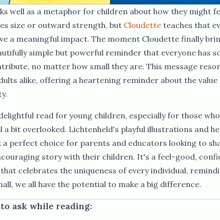
ks well as a metaphor for children about how they might fe
​ ‍ ‌ ​​‌‍​‌‌ ‌​‌‍‍​​ ‌‌‍​‍‌‍ ‌‍‌​‌ ‍‌​‍‌‌​ ‌‌‌​​‍‌‌ ‌‍‍ ‌‍‌‌‌ ‍‌​‍‌‌​ ​ ‌​‌​​‍‌‌​ ​ ‌​‌​​‍‌‌​ ​‍​ ​‍‌‍​‍‌‍ ​‌‍ ‌‍​ ‌‍‍ ​ ‌​​‍‌‌​ ​‍​ ​‍​‍‌‌​ ‌‌‌​‌​​‍ ‍‌‍​ ‌‍‍​‌‍‍‌‌‍ ​‌‍‌​‌ ​‍‌‍‌‌‌‍ ‍​‍‌‌​ ‌‌‌​​‍‌‌ ‌‍‍ ‌‍‌‌‌ ‍‌​‍‌‌​ ​ ‌​‌​​‍‌‌​ ​ ‌​‌​​‍‌‌​ ​‍​ ​‍‌ ​ ‌ ​​‌‍​‌‌‍ ‍​ ​‌​ ‌ ​ ‌ ​ ​​​ ​‍​ ‌​​ ‍‌​ ​‌​ ‌ ​ ​‌​ ‍‌​ ‌‍​ ‌‍​ ​​​‍ ‍​ ‌ ​ ‍​​ ​ ​ ‌‍​ ‍​​ ​‌​ ‌‍​ ​‌​ ‌‍​ ​​​ ‌‌​ ‌‍​ ‌​​ ​ ​ ‍‌​ ​ ​‍‌‌​ ​‍​ ​‍​‍‌‌​ ‌‌‌​‌​​‍ ‍‌ ‌​‌‍‌‌‌ ‍​‌ ‌​​ ‌‍​‍‌‍​‌‌ ​ ‌‍‌‌‌‌‌‌‌ ​‍‌‍ ​​ ‌‌‍‍​‌ ‌​‌ ‌​‌ ​​‌ ​ ​‍‌‌​ ​ ‌​​‌​‍‌‌​ ​‍‌​‌‍​‍‌‌​ ​‍‌​‌‍‌ ​​‌‍‍‌‌‍​ ‌ ‌​‌ ‌‌‌ ​‍‌‍‌‌‌‍​‍‌‍ ‌‍ ‌‍‍ ‌ ​‍‌‍‌‌‌ ‌‍‌‍‍‌‌‍‌‌‌ ‌ ​‍ ‍‌ ​ ‌‍​‌‌‍ ‍‌‍‍‌‌ ‌​‌ ‍‌​‍ ‍‌ ​ ‌ ‌​‌ ‌‌‌‍‌​‌‍‍‌‌‍ ​‍‌‍‌‍‍‌‌‍‌​​ ‌‌‌‌ ​ ​‍‌‌‍‍‌‍ ​ ‌​​ ​ ‌‍‍‍​ ​‌‌‍‌‍​ ​‍‌‌‌​‌‍‌​‌​‍​‌‍​ ‌‍ ‌‌‍‍‌​‌‌‌‍​‍‌‌‍​‌‌​ ‌​‌​‌‍‍ ​‍‌‍‌ ‌​‌ ‍‌‌ ​​‌‍‌‌​ ‌‌ ​‍‌‍‌‌‌ ‌‍‌‍‍‌‌‍‌‌‌ ‌ ​‍‌‍‌ ​​‌‍​‌‌ ‌​‌‍‍​​ ‌‌‍​‍‌‍ ‌‍‌​‌ ‍‌​‍‌‌​ ‌‌‌​​‍‌‌ ‌‍‍ ‌‍‌‌‌ ‍‌​‍‌‌​ ​ ‌​‌​​‍‌‌​ ​ ‌​‌​​‍‌‌​ ​‍​ ​‍‌‍​‍‌‍ ​‌‍ ‌‍​ ‌‍‍ ​ ‌​​‍‌‌​ ​‍​ ​‍​‍‌‌​ ‌‌‌​‌​​‍ ‍‌‍​ ‌‍‍​‌‍‍‌‌‍ ​‌‍‌​‌ ​‍‌‍‌‌‌‍ ‍​‍‌‌​ ‌‌‌​​‍‌‌ ‌‍‍ ‌‍‌‌‌ ‍‌​‍‌‌​ ​ ‌​‌​​‍‌‌​ ​ ‌​‌​​‍‌‌​ ​‍​ ​‍‌ ​ ‌ ​​‌‍​‌‌‍ ‍​ ​‌​ ‌ ​ ‌ ​ ​​​ ​‍​ ‌​​ ‍‌​ ​‌​ ‌ ​ ​‌​ ‍‌​ ‌‍​ ‌‍​ ​​​‍ ‍​ ‌ ​ ‍​​ ​ ​ ‌‍​ ‍​​ ​‌​ ‌‍​ ​‌​ ‌‍​ ​​​ ‌‌​ ‌‍​ ‌​​ ​ ​ ‍‌​ ​ ​‍‌‌​ ​‍​ ​‍​‍‌‌​ ‌‌‌​‌​​‍ ‍‌ ‌​‌‍‌‌‌ ‍​‌ ‌​​‍‌‍‌ ​​‌‍‌‌‌ ​‍‌ ​ ‌ ​​‌‍‌‌‌‍​ ‌ ‌​‌‍‍‌‌ ‌‍‌‍‌‌​ ‌‌ ​​‌ ‌‌‌‍​‍‌‍ ​‌‍‍‌‌ ​ ‌‍‍​‌‍‌‌‌‍‌​​‍​‍‌ ‌
Cloudette​​​​‌ ‍ ​‍​‍‌‍ ‌ ​‍‌‍‍‌‌‍‌ ‌‍‍‌‌‍ ‍​‍​‍​ ‍‍​‍​‍‌ ​ ‌‍​‌‌‍ ‍‌‍‍‌‌ ‌​‌ ‍‌​‍ ‍‌‍‍‌‌‍ ​‍​‍​‍ ​​‍​‍‌‍‍​‌ ​‍‌‍‌‌‌‍‌‍​‍​‍​ ‍‍​‍​‍‌‍‍​‌ ‌​‌ ‌​‌ ​​‌ ​ ​ ‍‍​‍ ​‍ ‌ ​​‌‍‍‌‌‍​ ‌ ‌​‌ ‌‌‌ ​‍‌‍‌‌‌‍​‍‌‍ ‌‍ ‌‍‍ ‌ ​‍‌‍‌‌‌ ‌‍‌‍‍‌‌‍‌‌‌ ‌ ​‍ ‍‌ ​ ‌‍​‌‌‍ ‍‌‍‍‌‌ ‌​‌ ‍‌​‍ ‍‌ ​ ‌ ‌​‌ ‌‌‌‍‌​‌‍‍‌‌‍ ​‍ ‌‍‍‌‌‍ ‍‌ ‌​‌‍‌‌‌‍ ‍‌ ‌​​‍ ‌‍‌‌‌‍‌​‌‍‍‌‌ ‌​​‍ ‌‍ ‌‌‍ ‌‍‌​‌‍‌‌​ ‌‌ ​​‌ ​‍‌‍‌‌‌ ​ ‌‍‌‌‌‍ ‍‌ ‌​‌‍​‌‌ ‌​‌‍‍‌‌‍ ‌‍ ‍​ ‍ ‌‍‍‌‌‍‌​​ ‌‌‌‌ ​ ​‍‌‌‍‍‌‍ ​ ‌​​ ​ ‌‍‍‍​ ​‌‌‍‌‍​ ​‍‌‌‌​‌‍‌​‌​‍​‌‍​ ‌‍ ‌‌‍‍‌​‌‌‌‍​‍‌‌‍​‌‌​ ‌​‌​‌‍‍ ​ ‍ ‌ ‌​‌ ‍‌‌ ​​‌‍‌‌​ ‌‌ ​‍‌‍‌‌‌ ‌‍‌‍‍‌‌‍‌‌‌ ‌ ​ ‍ ‌ ​​‌‍​‌‌ ‌​‌‍‍​​ ‌‌‍​‍‌‍ ‌‍‌​‌ ‍‌​‍‌‌​ ‌‌‌​​‍‌‌ ‌‍‍ ‌‍‌‌‌ ‍‌​‍‌‌​ ​ ‌​‌​​‍‌‌​ ​ ‌​‌​​‍‌‌​ ​‍​ ​‍‌‍​‍‌‍ ​‌‍ ‌‍​ ‌‍‍ ​ ‌​​‍‌‌​ ​‍​ ​‍​‍‌‌​ ‌‌‌​‌​​‍ ‍‌‍​ ‌‍‍​‌‍‍‌‌‍ ​‌‍‌​‌ ​‍‌‍‌‌‌‍ ‍​‍‌‌​ ‌‌‌​​‍‌‌ ‌‍‍ ‌‍‌‌‌ ‍‌​‍‌‌​ ​ ‌​‌​​‍‌‌​ ​ ‌​‌​​‍‌‌​ ​‍​ ​‍‌ ​ ‌ ​​‌‍​‌‌‍ ‍​ ​‌​ ‌ ​ ‌ ​ ​​​ ​‍​ ‌​​ ‍‌​ ​‌​ ‌ ​ ​‌​ ‍‌​ ‌‍​ ‌‍​ ​​​‍ ‍​ ‍​​ ​​​ ​‌​ ​ ​ ‌‌​ ‌‍​ ‌‌​ ‌ ​ ​‌​ ‍‌​ ​​​ ​​​ ‍​​ ‍‌​ ‍​​ ‍‌​‍‌‌​ ​‍​ ​‍​‍‌‌​ ‌‌‌​‌​​‍ ‍‌ ‌​‌‍‌‌‌ ‍​‌ ‌​​ ‌‍​‍‌‍​‌‌ ​ ‌‍‌‌‌‌‌‌‌ ​‍‌‍ ​​ ‌‌‍‍​‌ ‌​‌ ‌​‌ ​​‌ ​ ​‍‌‌​ ​ ‌​​‌​‍‌‌​ ​‍‌​‌‍​‍‌‌​ ​‍‌​‌‍‌ ​​‌‍‍‌‌‍​ ‌ ‌​‌ ‌‌‌ ​‍‌‍‌‌‌‍​‍‌‍ ‌‍ ‌‍‍ ‌ ​‍‌‍‌‌‌ ‌‍‌‍‍‌‌‍‌‌‌ ‌ ​‍ ‍‌ ​ ‌‍​‌‌‍ ‍‌‍‍‌‌ ‌​‌ ‍‌​‍ ‍‌ ​ ‌ ‌​‌ ‌‌‌‍‌​‌‍‍‌‌‍ ​‍‌‍‌‍‍‌‌‍‌​​ ‌‌‌‌ ​ ​‍‌‌‍‍‌‍ ​ ‌​​ ​ ‌‍‍‍​ ​‌‌‍‌‍​ ​‍‌‌‌​‌‍‌​‌​‍​‌‍​ ‌‍ ‌‌‍‍‌​‌‌‌‍​‍‌‌‍​‌‌​ ‌​‌​‌‍‍ ​‍‌‍‌ ‌​‌ ‍‌‌ ​​‌‍‌‌​ ‌‌ ​‍‌‍‌‌‌ ‌‍‌‍‍‌‌‍‌‌‌ ‌ ​‍‌‍‌ ​​‌‍​‌‌ ‌​‌‍‍​​ ‌‌‍​‍‌‍ ‌‍‌​‌ ‍‌​‍‌‌​ ‌‌‌​​‍‌‌ ‌‍‍ ‌‍‌‌‌ ‍‌​‍‌‌​ ​ ‌​‌​​‍‌‌​ ​ ‌​‌​​‍‌‌​ ​‍​ ​‍‌‍​‍‌‍ ​‌‍ ‌‍​ ‌‍‍ ​ ‌​​‍‌‌​ ​‍​ ​‍​‍‌‌​ ‌‌‌​‌​​‍ ‍‌‍​ ‌‍‍​‌‍‍‌‌‍ ​‌‍‌​‌ ​‍‌‍‌‌‌‍ ‍​‍‌‌​ ‌‌‌​​‍‌‌ ‌‍‍ ‌‍‌‌‌ ‍‌​‍‌‌​ ​ ‌​‌​​‍‌‌​ ​ ‌​‌​​‍‌‌​ ​‍​ ​‍‌ ​ ‌ ​​‌‍​‌‌‍ ‍​ ​‌​ ‌ ​ ‌ ​ ​​​ ​‍​ ‌​​ ‍‌​ ​‌​ ‌ ​ ​‌​ ‍‌​ ‌‍​ ‌‍​ ​​​‍ ‍​ ‍​​ ​​​ ​‌​ ​ ​ ‌‌​ ‌‍​ ‌‌​ ‌ ​ ​‌​ ‍‌​ ​​​ ​​​ ‍​​ ‍‌​ ‍​​ ‍‌​‍‌‌​ ​‍​ ​‍​‍‌‌​ ‌‌‌​‌​​‍ ‍‌ ‌​‌‍‌‌‌ ‍​‌ ‌​​‍‌‍‌ ​​‌‍‌‌‌ ​‍‌ ​ ‌ ​​‌‍‌‌‌‍​ ‌ ‌​‌‍‍‌‌ ‌‍‌‍‌‌​ ‌‌ ​​‌ ‌‌‌‍​‍‌‍ ​‌‍‍‌‌ ​ ‌‍‍​‌‍‌‌‌‍‌​​‍​‍‌ ‌
teaches that ev
ve a meaningful impact. The moment Cloudette finally brin
autifully simple but powerful reminder that everyone has 
ntribute, no matter how small they are. This message reso
dults alike, offering a heartening reminder about the value
 ‍‌​ ‌‍​ ‌‍​ ​​​‍ ‍​ ‌ ​ ‍‌​ ‌ ​ ‌‍​ ​‌​ ​‍​ ​​​ ‍​​ ‌ ​ ​ ​ ​​​ ‍​​ ​​​ ‍‌​ ​​​ ‌ ​‍‌‌​ ​‍​ ​‍​‍‌‌​ ‌‌‌​‌​​‍ ‍‌ ‌​‌‍‌‌‌ ‍​‌ ‌​​‍‌‍‌ ​​‌‍‌‌‌ ​‍‌ ​ ‌ ​​‌‍‌‌‌‍​ ‌ ‌​‌‍‍‌‌ ‌‍‌‍‌‌​ ‌‌ ​​‌ ‌‌‌‍​‍‌‍ ​‌‍‍‌‌ ​ ‌‍‍​‌‍‌‌‌‍‌​​‍​‍‌ ‌
 delightful read for young children, especially for those wh
a bit overlooked. Lichtenheld's playful illustrations and he
 a perfect choice for parents and educators looking to sh
couraging story with their children. It's a feel-good, conf
that celebrates the uniqueness of every individual, remind
​​‌ ​‍‌‍‌‌‌ ​ ‌‍‌‌‌‍ ‍‌ ‌​‌‍​‌‌ ‌​‌‍‍‌‌‍ ‌‍ ‍​ ‍ ‌‍‍‌‌‍‌​​ ‌‌‌‌ ​ ​‍‌‌‍‍‌‍ ​ ‌​​ ​ ‌‍‍‍​ ​‌‌‍‌‍​ ​‍‌‌‌​‌‍‌​‌​‍​‌‍​ ‌‍ ‌‌‍‍‌​‌‌‌‍​‍‌‌‍​‌‌​ ‌​‌​‌‍‍ ​ ‍ ‌ ‌​‌ ‍‌‌ ​​‌‍‌‌​ ‌‌ ​‍‌‍‌‌‌ ‌‍‌‍‍‌‌‍‌‌‌ ‌ ​ ‍ ‌ ​​‌‍​‌‌ ‌​‌‍‍​​ ‌‌‍​‍‌‍ ‌‍‌​‌ ‍‌​‍‌‌​ ‌‌‌​​‍‌‌ ‌‍‍ ‌‍‌‌‌ ‍‌​‍‌‌​ ​ ‌​‌​​‍‌‌​ ​ ‌​‌​​‍‌‌​ ​‍​ ​‍‌‍​‍‌‍ ​‌‍ ‌‍​ ‌‍‍ ​ ‌‌​‍‌‌​ ​‍​ ​‍​‍‌‌​ ‌‌‌​‌​​‍ ‍‌‍​ ‌‍‍​‌‍‍‌‌‍ ​‌‍‌​‌ ​‍‌‍‌‌‌‍ ‍​‍‌‌​ ‌‌‌​​‍‌‌ ‌‍‍ ‌‍‌‌‌ ‍‌​‍‌‌​ ​ ‌​‌​​‍‌‌​ ​ ‌​‌​​‍‌‌​ ​‍​ ​‍‌ ​ ‌ ​​‌‍​‌‌‍ ‍​ ​‌​ ‌ ​ ‌ ​ ​​​ ​‍​ ‌​​ ‍‌​ ​‌​ ‌ ​ ​‌​ ‍‌​ ‌‍​ ‌‍​ ​​​‍ ‍​ ‌​​ ‌​​ ​​​ ‌ ​ ‌ ​ ​‍​ ‌‍​ ​​​ ​ ​ ‌‌​ ‌‌​ ​‌​ ‍‌​ ‌ ​ ‍​​ ​‌​‍‌‌​ ​‍​ ​‍​‍‌‌​ ‌‌‌​‌​​‍ ‍‌ ‌​‌‍‌‌‌ ‍​‌ ‌​​ ‌‍​‍‌‍​‌‌ ​ ‌‍‌‌‌‌‌‌‌ ​‍‌‍ ​​ ‌‌‍‍​‌ ‌​‌ ‌​‌ ​​‌ ​ ​‍‌‌​ ​ ‌​​‌​‍‌‌​ ​‍‌​‌‍​‍‌‌​ ​‍‌​‌‍‌ ​​‌‍‍‌‌‍​ ‌ ‌​‌ ‌‌‌ ​‍‌‍‌‌‌‍​‍‌‍ ‌‍ ‌‍‍ ‌ ​‍‌‍‌‌‌ ‌‍‌‍‍‌‌‍‌‌‌ ‌ ​‍ ‍‌ ​ ‌‍​‌‌‍ ‍‌‍‍‌‌ ‌​‌ ‍‌​‍ ‍‌ ​ ‌ ‌​‌ ‌‌‌‍‌​‌‍‍‌‌‍ ​‍‌‍‌‍‍‌‌‍‌​​ ‌‌‌‌ ​ ​‍‌‌‍‍‌‍ ​ ‌​​ ​ ‌‍‍‍​ ​‌‌‍‌‍​ ​‍‌‌‌​‌‍‌​‌​‍​‌‍​ ‌‍ ‌‌‍‍‌​‌‌‌‍​‍‌‌‍​‌‌​ ‌​‌​‌‍‍ ​‍‌‍‌ ‌​‌ ‍‌‌ ​​‌‍‌‌​ ‌‌ ​‍‌‍‌‌‌ ‌‍‌‍‍‌‌‍‌‌‌ ‌ ​‍‌‍‌ ​​‌‍​‌‌ ‌​‌‍‍​​ ‌‌‍​‍‌‍ ‌‍‌​‌ ‍‌​‍‌‌​ ‌‌‌​​‍‌‌ ‌‍‍ ‌‍‌‌‌ ‍‌​‍‌‌​ ​ ‌​‌​​‍‌‌​ ​ ‌​‌​​‍‌‌​ ​‍​ ​‍‌‍​‍‌‍ ​‌‍ ‌‍​ ‌‍‍ ​ ‌‌​‍‌‌​ ​‍​ ​‍​‍‌‌​ ‌‌‌​‌​​‍ ‍‌‍​ ‌‍‍​‌‍‍‌‌‍ ​‌‍‌​‌ ​‍‌‍‌‌‌‍ ‍​‍‌‌​ ‌‌‌​​‍‌‌ ‌‍‍ ‌‍‌‌‌ ‍‌​‍‌‌​ ​ ‌​‌​​‍‌‌​ ​ ‌​‌​​‍‌‌​ ​‍​ ​‍‌ ​ ‌ ​​‌‍​‌‌‍ ‍​ ​‌​ ‌ ​ ‌ ​ ​​​ ​‍​ ‌​​ ‍‌​ ​‌​ ‌ ​ ​‌​ ‍‌​ ‌‍​ ‌‍​ ​​​‍ ‍​ ‌​​ ‌​​ ​​​ ‌ ​ ‌ ​ ​‍​ ‌‍​ ​​​ ​ ​ ‌‌​ ‌‌​ ​‌​ ‍‌​ ‌ ​ ‍​​ ​‌​‍‌‌​ ​‍​ ​‍​‍‌‌​ ‌‌‌​‌​​‍ ‍‌ ‌​‌‍‌‌‌ ‍​‌ ‌​​‍‌‍‌ ​​‌‍‌‌‌ ​‍‌ ​ ‌ ​​‌‍‌‌‌‍​ ‌ ‌​‌‍‍‌‌ ‌‍‌‍‌‌​ ‌‌ ​​‌ ‌‌‌‍​‍‌‍ ​‌‍‍‌‌ ​ ‌‍‍​‌‍‌‌‌‍‌​​‍​‍‌ ‌
to ask while reading: