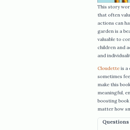
This story wor
that often values size or outward strength, but ​​​​‌ ‍ ​‍​‍‌‍ ‌ ​‍‌‍‍‌‌‍‌ ‌‍‍‌‌‍ ‍​‍​‍​ ‍‍​‍​‍‌ ​ ‌‍​‌‌‍ ‍‌‍‍‌‌ ‌​‌ ‍‌​‍ ‍‌‍‍‌‌‍ ​‍​‍​‍ ​​‍​‍‌‍‍​‌ ​‍‌‍‌‌‌‍‌‍​‍​‍​ ‍‍​‍​‍‌‍‍​‌ ‌​‌ ‌​‌ ​​‌ ​ ​ ‍‍​‍ ​‍ ‌ ​​‌‍‍‌‌‍​ ‌ ‌​‌ ‌‌‌ ​‍‌‍‌‌‌‍​‍‌‍ ‌‍ ‌‍‍ ‌ ​‍‌‍‌‌‌ ‌‍‌‍‍‌‌‍‌‌‌ ‌ ​‍ ‍‌ ​ ‌‍​‌‌‍ ‍‌‍‍‌‌ ‌​‌ ‍‌​‍ ‍‌ ​ ‌ ‌​‌ ‌‌‌‍‌​‌‍‍‌‌‍ ​‍ ‌‍‍‌‌‍ ‍‌ ‌​‌‍‌‌‌‍ ‍‌ ‌​​‍ ‌‍‌‌‌‍‌​‌‍‍‌‌ ‌​​‍ ‌‍ ‌‌‍ ‌‍‌​‌‍‌‌​ ‌‌ ​​‌ ​‍‌‍‌‌‌ ​ ‌‍‌‌‌‍ ‍‌ ‌​‌‍​‌‌ ‌​‌‍‍‌‌‍ ‌‍ ‍​ ‍ ‌‍‍‌‌‍‌​​ ‌‌‌‌ ​ ​‍‌‌‍‍‌‍ ​ ‌​​ ​ ‌‍‍‍​ ​‌‌‍‌‍​ ​‍‌‌‌​‌‍‌​‌​‍​‌‍​ ‌‍ ‌‌‍‍‌​‌‌‌‍​‍‌‌‍​‌‌​ ‌​‌​‌‍‍ ​ ‍ ‌ ‌​‌ ‍‌‌ ​​‌‍‌‌​ ‌‌ ​‍‌‍‌‌‌ ‌‍‌‍‍‌‌‍‌‌‌ ‌ 
actions can ha
garden is a be
valuable to co
children and a
and individuality.​​​​‌ ‍ ​‍​‍‌‍ ‌ ​‍‌‍‍‌‌‍‌ ‌‍‍‌‌‍ ‍​‍​‍​ ‍‍​‍​‍‌ ​ ‌‍​‌‌‍ ‍‌‍‍‌‌ ‌​‌ ‍‌​‍ ‍‌‍‍‌‌‍ ​‍​‍​‍ ​​‍​‍‌‍‍​‌ ​‍‌‍‌‌‌‍‌‍​‍​‍​ ‍‍​‍​‍‌‍‍​‌ ‌​‌ ‌​‌ ​​‌ ​ ​ ‍‍​‍ ​‍ ‌ ​​‌‍‍‌‌‍​ ‌ ‌​‌ ‌‌‌ ​‍‌‍‌‌‌‍​‍‌‍ ‌‍ ‌‍‍ ‌ ​‍‌‍‌‌‌ ‌‍‌‍‍‌‌‍‌‌‌ ‌ ​‍ ‍‌ ​ ‌‍​‌‌‍ ‍‌‍‍‌‌ ‌​‌ ‍‌​‍ ‍‌ ​ ‌ ‌​‌ ‌‌‌‍‌​‌‍‍‌‌‍ ​‍ ‌‍‍‌‌‍ ‍‌ ‌​‌‍‌‌‌‍ ‍‌ ‌​​‍ ‌‍‌‌‌‍‌​‌‍‍‌‌ ‌​​‍ ‌‍ ‌‌‍ ‌‍‌​‌‍‌‌​ ‌‌ ​​‌ ​‍‌‍‌‌‌ ​ ‌‍‌‌‌‍ ‍‌ ‌​‌‍​‌‌ ‌​‌‍‍‌‌‍ ‌‍ ‍​ ‍ ‌‍‍‌‌‍‌​​ ‌‌‌‌ ​ ​‍‌‌‍‍‌‍ ​ ‌​​ ​ ‌‍‍‍​ ​‌‌‍‌‍​ ​‍‌‌‌​‌‍‌​‌​‍​‌‍​ ‌‍ ‌‌‍‍‌​‌‌‌‍​‍‌‌‍​‌‌​ ‌​‌​‌‍‍ ​ ‍ ‌ ‌​‌ ‍‌‌ ​​‌‍‌‌​ ‌‌ ​‍‌‍‌‌‌ ‌‍‌‍‍‌‌‍‌‌‌ ‌ ​ ‍ ‌ ​​‌‍​‌‌ ‌​‌‍‍​​ ‌‌‍​‍‌‍ ‌‍‌​‌ ‍‌​‍‌‌​ ‌‌‌​​‍‌‌ ‌‍‍ ‌‍‌‌‌ ‍‌​‍‌‌​ ​ ‌​‌​​‍‌‌​ ​ ‌​‌​​‍‌‌​ ​‍​ ​‍‌‍​‍‌‍ ​‌‍ ‌‍​ ‌‍‍ ​ ‌​​‍‌‌​ ​‍​ ​‍​‍‌‌​ ‌‌‌​‌​​‍ ‍‌‍​ ‌‍‍​‌‍‍‌‌‍ ​‌‍‌​‌ ​‍‌‍‌‌‌‍ ‍​‍‌‌​ ‌‌‌​​‍‌‌ ‌‍‍ ‌‍‌‌‌ ‍‌​‍‌‌​ ​ ‌​‌​​‍‌‌​ ​ ‌​‌​​‍‌‌​ ​‍​ ​‍‌ ​ ‌ ​​‌‍​‌‌‍ ‍​ ​‌​ ‌ ​ ‌ ​ ​​​ ​‍​ ‌​​ ‍‌​ ​‌​ ‌ ​ ​‌​ ‍‌​ ‌‍​ ‌‍​ ​​​‍ ‍​ ‌ ​ ‍‌​ ‌ ​ ‌‍​ ​‌​ ​‍​ ​​​ ‍​​ ‌ ​ ​ ​ ​​​ ‍​​ ​​​ ‍‌​ ​​​ ‌ ​‍‌‌​ ​‍​ ​‍​‍‌‌​ ‌‌‌​‌​​‍ ‍‌ ‌​‌‍‌‌‌ ‍​‌ ‌​​ ‌‍​‍‌‍​‌‌ ​ ‌‍‌‌‌‌‌‌‌ ​‍‌‍ ​​ ‌‌‍‍​‌ ‌​‌ ‌​‌ ​​‌ ​ ​‍‌‌​ ​ ‌​​‌​‍‌‌​ ​‍‌​‌‍​‍‌‌​ ​‍‌​‌‍‌ ​​‌‍‍‌‌‍​ ‌ ‌​‌ ‌‌‌ ​‍‌‍‌‌‌‍​‍‌‍ ‌‍ ‌‍‍ ‌ ​‍‌‍‌‌‌ ‌‍‌‍‍‌‌‍‌‌‌ ‌ ​‍ ‍‌ ​ ‌‍​‌‌‍ ‍‌‍‍‌‌ ‌​‌ ‍‌​‍ ‍‌ ​ ‌ ‌​‌ ‌‌‌‍‌​‌‍‍‌‌‍ ​‍‌‍‌‍‍‌‌‍‌​​ ‌‌‌‌ ​ ​‍‌‌‍‍‌‍ ​ ‌​​ ​ ‌‍‍‍​ ​‌‌‍‌‍​ ​‍‌‌‌​‌‍‌​‌​‍​‌‍​ ‌‍ ‌‌‍‍‌​‌‌‌‍​‍‌‌‍​‌‌​ ‌​‌​‌‍‍ ​‍‌‍‌ ‌​‌ ‍‌‌ ​​‌‍‌‌​ ‌‌ ​‍‌‍‌‌‌ ‌‍‌‍‍‌‌‍‌‌‌ ‌ ​‍‌‍‌ ​​‌‍​‌‌ ‌​‌‍‍​​ ‌‌‍​‍‌‍ ‌‍‌​‌ ‍‌​‍‌‌​ ‌‌‌​​‍‌‌ ‌‍‍ ‌‍‌‌‌ ‍‌​‍‌‌​ ​ ‌​‌​​‍‌‌​ ​ ‌​‌​​‍‌‌​ ​‍​ ​‍‌‍​‍‌‍ ​‌‍ ‌‍​ ‌‍‍ ​ ‌​​‍‌‌​ ​‍​ ​‍​‍‌‌​ ‌‌‌​‌​​‍ ‍‌‍​ ‌‍‍​‌‍‍‌‌‍ ​‌‍‌​‌ ​‍‌‍‌‌‌‍ ‍​‍‌‌​ ‌‌‌​​‍‌‌ ‌‍‍ ‌‍‌‌‌ ‍‌​‍‌‌​ ​ ‌​‌​​‍‌‌​ ​ ‌​‌​​‍‌‌​ ​‍​ ​‍‌ ​ ‌ ​​‌‍​‌‌‍ ‍​ ​‌​ ‌ ​ ‌ ​ ​​​ ​‍​ ‌​​ ‍‌​ ​‌​ ‌ ​ ​‌​
Cloudette​​​​‌ ‍ ​‍​‍‌‍ ‌ ​‍‌‍‍‌‌‍‌ ‌‍‍‌‌‍ ‍​‍​‍​ ‍‍​‍​‍‌ ​ ‌‍​‌‌‍ ‍‌‍‍‌‌ ‌​‌ ‍‌​‍ ‍‌‍‍‌‌‍ ​‍​‍​‍ ​​‍​‍‌‍‍​‌ ​‍‌‍‌‌‌‍‌‍​‍​‍​ ‍‍​‍​‍‌‍‍​‌ ‌​‌ ‌​‌ ​​‌ ​ ​ ‍‍​‍ ​‍ ‌ ​​‌‍‍‌‌‍​ ‌ ‌​‌ ‌‌‌ ​‍‌‍‌‌‌‍​‍‌‍ ‌‍ ‌‍‍ ‌ ​‍‌‍‌‌‌ ‌‍‌‍‍‌‌‍‌‌‌ ‌ ​‍ ‍‌ ​ ‌‍​‌‌‍ ‍‌‍‍‌‌ ‌​‌ ‍‌​‍ ‍‌ ​ ‌ ‌​‌ ‌‌‌‍‌​‌‍‍‌‌‍ ​‍ ‌‍‍‌‌‍ ‍‌ ‌​‌‍‌‌‌‍ ‍‌ ‌​​‍ ‌‍‌‌‌‍‌​‌‍‍‌‌ ‌​​‍ ‌‍ ‌‌‍ ‌‍‌​‌‍‌‌​ ‌‌ ​​‌ ​‍‌‍‌‌‌ ​ ‌‍‌‌‌‍ ‍‌ ‌​‌‍​‌‌ ‌​‌‍‍‌‌‍ ‌‍ ‍​ ‍ ‌‍‍‌‌‍‌​​ ‌‌‌‌ ​ ​‍‌‌‍‍‌‍ ​ ‌​​ ​ ‌‍‍‍​ ​‌‌‍‌‍​ ​‍‌‌‌​‌‍‌​‌​‍​‌‍​ ‌‍ ‌‌‍‍‌​‌‌‌‍​‍‌‌‍​‌‌​ ‌​‌​‌‍‍ ​ ‍ ‌ ‌​‌ ‍‌‌ ​​‌‍‌‌​ ‌‌ ​‍‌‍‌‌‌ ‌‍‌‍‍‌‌‍‌‌‌ ‌ ​ ‍ ‌ ​​‌‍​‌‌ ‌​‌‍‍​​ ‌‌‍​‍‌‍ ‌‍‌​‌ ‍‌​‍‌‌​ ‌‌‌​​‍‌‌ ‌‍‍ ‌‍‌‌‌ ‍‌​‍‌‌​ ​ ‌​‌​​‍‌‌​ ​ ‌​‌​​‍‌‌​ ​‍​ ​‍‌‍​‍‌‍ ​‌‍ ‌‍​ ‌‍‍ ​ ‌‌​‍‌‌​ ​‍​ ​‍​‍‌‌​ ‌‌‌​‌​​‍ ‍‌‍​ ‌‍‍​‌‍‍‌‌‍ ​‌‍‌​‌ ​‍‌‍‌‌‌‍ ‍​‍‌‌​ ‌‌‌​​‍‌‌ ‌‍‍ ‌‍‌‌‌ ‍‌​‍‌‌​ ​ ‌​‌​​‍‌‌​ ​ ‌​‌​​‍‌‌​ ​‍​ ​‍‌ ​ ‌ ​​‌‍​‌‌‍ ‍​ ​‌​ ‌ ​ ‌ ​ ​​​ ​‍​ ‌​​ ‍‌​ ​‌​ ‌ ​ ​‌​ ‍‌​ ‌‍​ ‌‍​ ​​​‍ ‍​ ‌ ​ ‌‌​ ​‍​ ​‌​ ‍‌​ ‌ ​ ‌​​ ​​​ ‌​​ ‌‍​ ​‌​ ‌‍​ ‌‍​ ​​​ ​ ​ ​‌​‍‌‌​ ​‍​ ​‍​‍‌‌​ ‌‌‌​‌​​‍ ‍‌ ‌​‌‍‌‌‌ ‍​‌ ‌​​ ‌‍​‍‌‍​‌‌ ​ ‌‍‌‌‌‌‌‌‌ ​‍‌‍ ​​ ‌‌‍‍​‌ ‌​‌ ‌​‌ ​​‌ ​ ​‍‌‌​ ​ ‌​​‌​‍‌‌​ ​‍‌​‌‍​‍‌‌​ ​‍‌​‌‍‌ ​​‌‍‍‌‌‍​ ‌ ‌​‌ ‌‌‌ ​‍‌‍‌‌‌‍​‍‌‍ ‌‍ ‌‍‍ ‌ ​‍‌‍‌‌‌ ‌‍‌‍‍‌‌‍‌‌‌ ‌ ​‍ ‍‌ ​ ‌‍​‌‌‍ ‍‌‍‍‌‌ ‌​‌ ‍‌​‍ ‍‌ ​ ‌ ‌​‌ ‌‌‌‍‌​‌‍‍‌‌‍ ​‍‌‍‌‍‍‌‌‍‌​​ ‌‌‌‌ ​ ​‍‌‌‍‍‌‍ ​ ‌​​ ​ ‌‍‍‍​ ​‌‌‍‌‍​ ​‍‌‌‌​‌‍‌​‌​‍​‌‍​ ‌‍ ‌‌‍‍‌​‌‌‌‍​‍‌‌‍​‌‌​ ‌​‌​‌‍‍ ​‍‌‍‌ ‌​‌ ‍‌‌ ​​‌‍‌‌​ ‌‌ ​‍‌‍‌‌‌ ‌‍‌‍‍‌‌‍‌‌‌ ‌ ​‍‌‍‌ ​​‌‍​‌‌ ‌​‌‍‍​​ ‌‌‍​‍‌‍ ‌‍‌​‌ ‍‌​‍‌‌​ ‌‌‌​​‍‌‌ ‌‍‍ ‌‍‌‌‌ ‍‌​‍‌‌​ ​ ‌​‌​​‍‌‌​ ​ ‌​‌​​‍‌‌​ ​‍​ ​‍‌‍​‍‌‍ ​‌‍ ‌‍​ ‌‍‍ ​ ‌‌​‍‌‌​ ​‍​ ​‍​‍‌‌​ ‌‌‌​‌​​‍ ‍‌‍​ ‌‍‍​‌‍‍‌‌‍ ​‌‍‌​‌ ​‍‌‍‌‌‌‍ ‍​‍‌‌​ ‌‌‌​​‍‌‌ ‌‍‍ ‌‍‌‌‌ ‍‌​‍‌‌​ ​ ‌​‌​​‍‌‌​ ​ ‌​‌​​‍‌‌​ ​‍​ ​‍‌ ​ ‌ ​​‌‍​‌‌‍ ‍​ ​‌​ ‌ ​ ‌ ​ ​​​ ​‍​ ‌​​ ‍‌​ ​‌​ ‌ ​ ​‌​ ‍‌​ ‌‍​ ‌‍​ ​​​‍ ‍​ ‌ ​ ‌‌​ ​‍​ ​‌​ ‍‌​ ‌ ​ ‌​​ ​​​ ‌​​ ‌‍​ ​‌​ ‌‍​ ‌‍​ ​​​ ​ ​ ​‌​‍‌‌​ ​‍​ ​‍​‍‌‌​ ‌‌‌​‌​​‍ ‍‌ ‌​‌‍‌‌‌ ‍​‌ ‌​​‍‌‍‌ ​​‌‍‌‌‌ ​‍‌ ​ ‌ ​​‌‍‌‌‌‍​ ‌ ‌​‌‍‍‌‌ ‌‍‌‍‌‌​ ‌‌ ​​‌ ‌‌‌‍​‍‌‍ ​‌‍‍‌‌ ​ ‌‍‍​‌‍‌‌‌‍‌​​‍​‍‌ ‌
is a
sometimes feel 
make this book
meaningful, en
boosting book 
matter how small, we all have the potential to make a big difference.​​​​‌ ‍ ​‍​‍‌‍ ‌ ​‍‌‍‍‌‌‍‌ ‌‍‍‌‌‍ ‍​‍​‍​ ‍‍​‍​‍‌ ​ ‌‍​‌‌‍ ‍‌‍‍‌‌ ‌​‌ ‍‌​‍ ‍‌‍‍‌‌‍ ​‍​‍​‍ ​​‍​‍‌‍‍​‌ ​‍‌‍‌‌‌‍‌‍​‍​‍​ ‍‍​‍​‍‌‍‍​‌ ‌​‌ ‌​‌ ​​‌ ​ ​ ‍‍​‍ ​‍ ‌ ​​‌‍‍‌‌‍​ ‌ ‌​‌ ‌‌‌ ​‍‌‍‌‌‌‍​‍‌‍ ‌‍ ‌‍‍ ‌ ​‍‌‍‌‌‌ ‌‍‌‍‍‌‌‍‌‌‌ ‌ ​‍ ‍‌ ​ ‌‍​‌‌‍ ‍‌‍‍‌‌ ‌​‌ ‍‌​‍ ‍‌ ​ ‌ ‌​‌ ‌‌‌‍‌​‌‍‍‌‌‍ ​‍ ‌‍‍‌‌‍ ‍‌ ‌​‌‍‌‌‌‍ ‍‌ ‌​​‍ ‌‍‌‌‌‍‌​‌‍‍‌‌ ‌​​‍ ‌‍ ‌‌‍ ‌‍‌​‌‍‌‌​ ‌‌ 
Questions 