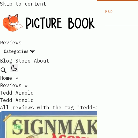
Skip to content
PBR
Reviews
Categories
Blog
Store
About
Home
»
Reviews
»
Tedd Arnold
Tedd Arnold​​​​‌ ‍ ​‍​‍‌‍ ‌ ​‍‌‍‍‌‌‍‌ ‌‍‍‌‌‍ ‍​‍​‍​ ‍‍​‍​‍‌ ​ ‌‍​‌‌‍ ‍‌‍‍‌‌ ‌​‌ ‍‌​‍ ‍‌‍‍‌‌‍ ​‍​‍​‍ ​​‍​‍‌‍‍​‌ ​‍‌‍‌‌‌‍‌‍​‍​‍​ ‍‍​‍​‍‌‍‍​‌ ‌​‌ ‌​‌ ​​‌ ​ ​ ‍‍​‍ ​‍ ‌ ​​‌‍‍‌‌‍​ ‌ ‌​‌ ‌‌‌ ​‍‌‍‌‌‌‍​‍‌‍ ‌‍ ‌‍‍ ‌ ​‍‌‍‌‌‌ ‌‍‌‍‍‌‌‍‌‌‌ ‌ ​‍ ‍‌ ​ ‌‍​‌‌‍ ‍‌‍‍‌‌ ‌​‌ ‍‌​‍ ‍‌ ​ ‌ ‌​‌ ‌‌‌‍‌​‌‍‍‌‌‍ ​‍ ‌‍‍‌‌‍ ‍‌ ‌​‌‍‌‌‌‍ ‍‌ ‌​​‍ ‌‍‌‌‌‍‌​‌‍‍‌‌ ‌​​‍ ‌‍ ‌‌‍ ‌‍‌​‌‍‌‌​ ‌‌ ​​‌ ​‍‌‍‌‌‌ ​ ‌‍‌‌‌‍ ‍‌ ‌​‌‍​‌‌ ‌​‌‍‍‌‌‍ ‌‍ ‍​ ‍ ‌‍‍‌‌‍‌​​ ‌‌‍ ‌‌​ ‌ ‌‍​ ‍‌​ ​‍‌ ​ ‌​ ​‌‌‍‌‌ ​​‌ ​ ‌‌‌ ‌‍‌‍​ ‌‌‌ ​‍​ ‌‍‌‌‌​‌​‍ ‌ ‍​‌ ​ ‌ ​‌​ ‌‍‌ ​‌​ ‍ ‌ ‌​‌ ‍‌‌ ​​‌‍‌‌​ ‌‌ ‌​‌‍​‌‌‍‌ ​ ‍ ‌ ​​‌‍​‌‌ ‌​‌‍‍​​ ‌‌‍ ‍‌‍​‌‌‍ ‌‌‍‌‌​ ‌‍​‍‌‍​‌‌ ​ ‌‍‌‌‌‌‌‌‌ ​‍‌‍ ​​ ‌‌‍‍​‌ ‌​‌ ‌​‌ ​​‌ ​ ​‍‌‌​ ​ ‌​​‌​‍‌‌​ ​‍‌​‌‍​‍‌‌​ ​‍‌​‌‍‌ ​​‌‍‍‌‌‍​ ‌ ‌​‌ ‌‌‌ ​‍‌‍‌‌‌‍​‍‌‍ ‌‍ ‌‍‍ ‌ ​‍‌‍‌‌‌ ‌‍‌‍‍‌‌‍‌‌‌ ‌ ​‍ ‍‌ ​ ‌‍​‌‌‍ ‍‌‍‍‌‌ ‌​‌ ‍‌​‍ ‍‌ ​ ‌ ‌​‌ ‌‌‌‍‌​‌‍‍‌‌‍ ​‍‌‍‌‍‍‌‌‍‌​​ ‌‌‍ ‌‌​ ‌ ‌‍​ ‍‌​ ​‍‌ ​ ‌​ ​‌‌‍‌‌ ​​‌ ​ ‌‌‌ ‌‍‌‍​ ‌‌‌ ​‍​ ‌‍‌‌‌​‌​‍ ‌ ‍​‌ ​ ‌ ​‌​ ‌‍‌ ​‌​‍‌‍‌ ‌​‌ ‍‌‌ ​​‌‍‌‌​ ‌‌ ‌​‌‍​‌‌‍‌ ​‍‌‍‌ ​​‌‍​‌‌ ‌​‌‍‍​​ ‌‌‍ ‍‌‍​‌‌‍ ‌‌‍‌‌​‍‌‍‌ ​​‌‍‌‌‌ ​‍‌ ​ ‌ ​​‌‍‌‌‌‍​ ‌ ‌​‌‍‍‌‌ ‌‍‌‍‌‌​ ‌‌ ​​‌ ‌‌‌‍​‍‌‍ ​‌‍‍‌‌ ​ ‌‍‍​‌‍‌‌‌‍‌​​‍​‍‌ ‌
All reviews with the tag "tedd-arnold".