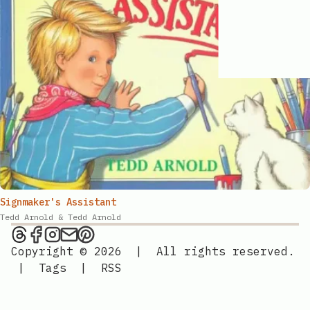
Signmaker's Assistant​​​​‌ ‍ ​‍​‍‌‍ ‌ ​‍‌‍‍‌‌‍‌ ‌‍‍‌‌‍ ‍​‍​‍​ ‍‍​‍​‍‌ ​ ‌‍​‌‌‍ ‍‌‍‍‌‌ ‌​‌ ‍‌​‍ ‍‌‍‍‌‌‍ ​‍​‍​‍ ​​‍​‍‌‍‍​‌ ​‍‌‍‌‌‌‍‌‍​‍​‍​ ‍‍​‍​‍‌‍‍​‌ ‌​‌ ‌​‌ ​​‌ ​ ​ ‍‍​‍ ​‍ ‌ ​​‌‍‍‌‌‍​ ‌ ‌​‌ ‌‌‌ ​‍‌‍‌‌‌‍​‍‌‍ ‌‍ ‌‍‍ ‌ ​‍‌‍‌‌‌ ‌‍‌‍‍‌‌‍‌‌‌ ‌ ​‍ ‍‌ ​ ‌‍​‌‌‍ ‍‌‍‍‌‌ ‌​‌ ‍‌​‍ ‍‌ ​ ‌ ‌​‌ ‌‌‌‍‌​‌‍‍‌‌‍ ​‍ ‌‍‍‌‌‍ ‍‌ ‌​‌‍‌‌‌‍ ‍‌ ‌​​‍ ‌‍‌‌‌‍‌​‌‍‍‌‌ ‌​​‍ ‌‍ ‌‌‍ ‌‍‌​‌‍‌‌​ ‌‌ ​​‌ ​‍‌‍‌‌‌ ​ ‌‍‌‌‌‍ ‍‌ ‌​‌‍​‌‌ ‌​‌‍‍‌‌‍ ‌‍ ‍​ ‍ ‌‍‍‌‌‍‌​​ ‌‌‌​‌‌‍​‍​ ‌​‌‍‍‍‌‍ ‍‌​​‌‌ ‌‍‌‍​‌‌​​‍‌ ‍‌​ ​ ‌ ‌​‌​‍‌‌ ‍‌‌ ‍‍‌​ ​‌​‌‌‌ ‌ ‌ ‍‍​ ‌ ‌​‌‍‌​‍‍​ ‍ ‌ ‌​‌ ‍‌‌ ​​‌‍‌‌​ ‌‌ ​‍‌‍‌‌‌ ‌‍‌‍‍‌‌‍‌‌‌ ‌ ​ ‍ ‌ ​​‌‍​‌‌ ‌​‌‍‍​​ ‌‌ ‌​‌‍‍‌‌ ‌​‌‍ ​‌‍‌‌​ ‌‍​‍‌‍​‌‌ ​ ‌‍‌‌‌‌‌‌‌ ​‍‌‍ ​​ ‌‌‍‍​‌ ‌​‌ ‌​‌ ​​‌ ​ ​‍‌‌​ ​ ‌​​‌​‍‌‌​ ​‍‌​‌‍​‍‌‌​ ​‍‌​‌‍‌ ​​‌‍‍‌‌‍​ ‌ ‌​‌ ‌‌‌ ​‍‌‍‌‌‌‍​‍‌‍ ‌‍ ‌‍‍ ‌ ​‍‌‍‌‌‌ ‌‍‌‍‍‌‌‍‌‌‌ ‌ ​‍ ‍‌ ​ ‌‍​‌‌‍ ‍‌‍‍‌‌ ‌​‌ ‍‌​‍ ‍‌ ​ ‌ ‌​‌ ‌‌‌‍‌​‌‍‍‌‌‍ ​‍‌‍‌‍‍‌‌‍‌​​ ‌‌‌​‌‌‍​‍​ ‌​‌‍‍‍‌‍ ‍‌​​‌‌ ‌‍‌‍​‌‌​​‍‌ ‍‌​ ​ ‌ ‌​‌​‍‌‌ ‍‌‌ ‍‍‌​ ​‌​‌‌‌ ‌ ‌ ‍‍​ ‌ ‌​‌‍‌​‍‍​‍‌‍‌ ‌​‌ ‍‌‌ ​​‌‍‌‌​ ‌‌ ​‍‌‍‌‌‌ ‌‍‌‍‍‌‌‍‌‌‌ ‌ ​‍‌‍‌ ​​‌‍​‌‌ ‌​‌‍‍​​ ‌‌ ‌​‌‍‍‌‌ ‌​‌‍ ​‌‍‌‌​‍‌‍‌ ​​‌‍‌‌‌ ​‍‌ ​ ‌ ​​‌‍‌‌‌‍​ ‌ ‌​‌‍‍‌‌ ‌‍‌‍‌‌​ ‌‌ ​​‌ ‌‌‌‍​‍‌‍ ​‌‍‍‌‌ ​ ‌‍‍​‌‍‌‌‌‍‌​​‍​‍‌ ‌
Tedd Arnold​​​​‌ ‍ ​‍​‍‌‍ ‌ ​‍‌‍‍‌‌‍‌ ‌‍‍‌‌‍ ‍​‍​‍​ ‍‍​‍​‍‌ ​ ‌‍​‌‌‍ ‍‌‍‍‌‌ ‌​‌ ‍‌​‍ ‍‌‍‍‌‌‍ ​‍​‍​‍ ​​‍​‍‌‍‍​‌ ​‍‌‍‌‌‌‍‌‍​‍​‍​ ‍‍​‍​‍‌‍‍​‌ ‌​‌ ‌​‌ ​​‌ ​ ​ ‍‍​‍ ​‍ ‌ ​​‌‍‍‌‌‍​ ‌ ‌​‌ ‌‌‌ ​‍‌‍‌‌‌‍​‍‌‍ ‌‍ ‌‍‍ ‌ ​‍‌‍‌‌‌ ‌‍‌‍‍‌‌‍‌‌‌ ‌ ​‍ ‍‌ ​ ‌‍​‌‌‍ ‍‌‍‍‌‌ ‌​‌ ‍‌​‍ ‍‌ ​ ‌ ‌​‌ ‌‌‌‍‌​‌‍‍‌‌‍ ​‍ ‌‍‍‌‌‍ ‍‌ ‌​‌‍‌‌‌‍ ‍‌ ‌​​‍ ‌‍‌‌‌‍‌​‌‍‍‌‌ ‌​​‍ ‌‍ ‌‌‍ ‌‍‌​‌‍‌‌​ ‌‌ ​​‌ ​‍‌‍‌‌‌ ​ ‌‍‌‌‌‍ ‍‌ ‌​‌‍​‌‌ ‌​‌‍‍‌‌‍ ‌‍ ‍​ ‍ ‌‍‍‌‌‍‌​​ ‌‌‌​‌‌‍​‍​ ‌​‌‍‍‍‌‍ ‍‌​​‌‌ ‌‍‌‍​‌‌​​‍‌ ‍‌​ ​ ‌ ‌​‌​‍‌‌ ‍‌‌ ‍‍‌​ ​‌​‌‌‌ ‌ ‌ ‍‍​ ‌ ‌​‌‍‌​‍‍​ ‍ ‌ ‌​‌ ‍‌‌ ​​‌‍‌‌​ ‌‌ ​‍‌‍‌‌‌ ‌‍‌‍‍‌‌‍‌‌‌ ‌ ​ ‍ ‌ ​​‌‍​‌‌ ‌​‌‍‍​​ ‌‌‍​‍‌‍ ‌‍ ‌‍‍ ‌​​‌‌ ‌‌‌ ‌​‌‍‍​‌‍ ‌ ​‍‌ ​ ​‍‌‌​ ‌‌‌​​‍​ ​​​‍‌‌​ ‌‌‌​‌​​ ‌‍​‍‌‍​‌‌ ​ ‌‍‌‌‌‌‌‌‌ ​‍‌‍ ​​ ‌‌‍‍​‌ ‌​‌ ‌​‌ ​​‌ ​ ​‍‌‌​ ​ ‌​​‌​‍‌‌​ ​‍‌​‌‍​‍‌‌​ ​‍‌​‌‍‌ ​​‌‍‍‌‌‍​ ‌ ‌​‌ ‌‌‌ ​‍‌‍‌‌‌‍​‍‌‍ ‌‍ ‌‍‍ ‌ ​‍‌‍‌‌‌ ‌‍‌‍‍‌‌‍‌‌‌ ‌ ​‍ ‍‌ ​ ‌‍​‌‌‍ ‍‌‍‍‌‌ ‌​‌ ‍‌​‍ ‍‌ ​ ‌ ‌​‌ ‌‌‌‍‌​‌‍‍‌‌‍ ​‍‌‍‌‍‍‌‌‍‌​​ ‌‌‌​‌‌‍​‍​ ‌​‌‍‍‍‌‍ ‍‌​​‌‌ ‌‍‌‍​‌‌​​‍‌ ‍‌​ ​ ‌ ‌​‌​‍‌‌ ‍‌‌ ‍‍‌​ ​‌​‌‌‌ ‌ ‌ ‍‍​ ‌ ‌​‌‍‌​‍‍​‍‌‍‌ ‌​‌ ‍‌‌ ​​‌‍‌‌​ ‌‌ ​‍‌‍‌‌‌ ‌‍‌‍‍‌‌‍‌‌‌ ‌ ​‍‌‍‌ ​​‌‍​‌‌ ‌​‌‍‍​​ ‌‌‍​‍‌‍ ‌‍ ‌‍‍ ‌​​‌‌ ‌‌‌ ‌​‌‍‍​‌‍ ‌ ​‍‌ ​ ​‍‌‌​ ‌‌‌​​‍​ ​​​‍‌‌​ ‌‌‌​‌​​‍‌‍‌ ​​‌‍‌‌‌ ​‍‌ ​ ‌ ​​‌‍‌‌‌‍​ ‌ ‌​‌‍‍‌‌ ‌‍‌‍‌‌​ ‌‌ ​​‌ ‌‌‌‍​‍‌‍ ​‌‍‍‌‌ ​ ‌‍‍​‌‍‌‌‌‍‌​​‍​‍‌ ‌ & Tedd Arnold​​​​‌ ‍ ​‍​‍‌‍ ‌ ​‍‌‍‍‌‌‍‌ ‌‍‍‌‌‍ ‍​‍​‍​ ‍‍​‍​‍‌ ​ ‌‍​‌‌‍ ‍‌‍‍‌‌ ‌​‌ ‍‌​‍ ‍‌‍‍‌‌‍ ​‍​‍​‍ ​​‍​‍‌‍‍​‌ ​‍‌‍‌‌‌‍‌‍​‍​‍​ ‍‍​‍​‍‌‍‍​‌ ‌​‌ ‌​‌ ​​‌ ​ ​ ‍‍​‍ ​‍ ‌ ​​‌‍‍‌‌‍​ ‌ ‌​‌ ‌‌‌ ​‍‌‍‌‌‌‍​‍‌‍ ‌‍ ‌‍‍ ‌ ​‍‌‍‌‌‌ ‌‍‌‍‍‌‌‍‌‌‌ ‌ ​‍ ‍‌ ​ ‌‍​‌‌‍ ‍‌‍‍‌‌ ‌​‌ ‍‌​‍ ‍‌ ​ ‌ ‌​‌ ‌‌‌‍‌​‌‍‍‌‌‍ ​‍ ‌‍‍‌‌‍ ‍‌ ‌​‌‍‌‌‌‍ ‍‌ ‌​​‍ ‌‍‌‌‌‍‌​‌‍‍‌‌ ‌​​‍ ‌‍ ‌‌‍ ‌‍‌​‌‍‌‌​ ‌‌ ​​‌ ​‍‌‍‌‌‌ ​ ‌‍‌‌‌‍ ‍‌ ‌​‌‍​‌‌ ‌​‌‍‍‌‌‍ ‌‍ ‍​ ‍ ‌‍‍‌‌‍‌​​ ‌‌‌​‌‌‍​‍​ ‌​‌‍‍‍‌‍ ‍‌​​‌‌ ‌‍‌‍​‌‌​​‍‌ ‍‌​ ​ ‌ ‌​‌​‍‌‌ ‍‌‌ ‍‍‌​ ​‌​‌‌‌ ‌ ‌ ‍‍​ ‌ ‌​‌‍‌​‍‍​ ‍ ‌ ‌​‌ ‍‌‌ ​​‌‍‌‌​ ‌‌ ​‍‌‍‌‌‌ ‌‍‌‍‍‌‌‍‌‌‌ ‌ ​ ‍ ‌ ​​‌‍​‌‌ ‌​‌‍‍​​ ‌‌‍​‍‌‍ ‌‍ ‌‍‍ ‌​‍‌‌‍ ​‌‍ ​‌ ‌‌‌ ​ ‌ ‌​‌ ​‍‌‍​‌‌ ‌​‌‍ ‌ ​‍‌ ​ ​‍‌‌​ ‌‌‌​​‍​ ​​​‍‌‌​ ‌‌‌​‌​​ ‌‍​‍‌‍​‌‌ ​ ‌‍‌‌‌‌‌‌‌ ​‍‌‍ ​​ ‌‌‍‍​‌ ‌​‌ ‌​‌ ​​‌ ​ ​‍‌‌​ ​ ‌​​‌​‍‌‌​ ​‍‌​‌‍​‍‌‌​ ​‍‌​‌‍‌ ​​‌‍‍‌‌‍​ ‌ ‌​‌ ‌‌‌ ​‍‌‍‌‌‌‍​‍‌‍ ‌‍ ‌‍‍ ‌ ​‍‌‍‌‌‌ ‌‍‌‍‍‌‌‍‌‌‌ ‌ ​‍ ‍‌ ​ ‌‍​‌‌‍ ‍‌‍‍‌‌ ‌​‌ ‍‌​‍ ‍‌ ​ ‌ ‌​‌ ‌‌‌‍‌​‌‍‍‌‌‍ ​‍‌‍‌‍‍‌‌‍‌​​ ‌‌‌​‌‌‍​‍​ ‌​‌‍‍‍‌‍ ‍‌​​‌‌ ‌‍‌‍​‌‌​​‍‌ ‍‌​ ​ ‌ ‌​‌​‍‌‌ ‍‌‌ ‍‍‌​ ​‌​‌‌‌ ‌ ‌ ‍‍​ ‌ ‌​‌‍‌​‍‍​‍‌‍‌ ‌​‌ ‍‌‌ ​​‌‍‌‌​ ‌‌ ​‍‌‍‌‌‌ ‌‍‌‍‍‌‌‍‌‌‌ ‌ ​‍‌‍‌ ​​‌‍​‌‌ ‌​‌‍‍​​ ‌‌‍​‍‌‍ ‌‍ ‌‍‍ ‌​‍‌‌‍ ​‌‍ ​‌ ‌‌‌ ​ ‌ ‌​‌ ​‍‌‍​‌‌ ‌​‌‍ ‌ ​‍‌ ​ ​‍‌‌​ ‌‌‌​​‍​ ​​​‍‌‌​ ‌‌‌​‌​​‍‌‍‌ ​​‌‍‌‌‌ ​‍‌ ​ ‌ ​​‌‍‌‌‌‍​ ‌ ‌​‌‍‍‌‌ ‌‍‌‍‌‌​ ‌‌ ​​‌ ‌‌‌‍​‍‌‍ ​‌‍‍‌‌ ​ ‌‍‍​‌‍‌‌‌‍‌​​‍​‍‌ ‌
Picture Book Review on Threads
Picture Book Review on Facebook
Picture Book Review on Instagram
Send an email to Picture Book Rev
Picture Book Review on Pinteres
Copyright © 2026
|
All rights reserved.
|
Tags
|
RSS