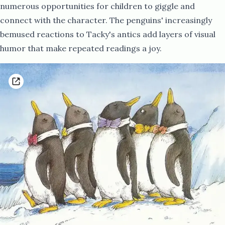
numerous opportunities for children to giggle and
connect with the character. The penguins' increasingly
bemused reactions to Tacky's antics add layers of visual
humor that make repeated readings a joy.​​​​‌ ‍ ​‍​‍‌‍ ‌ ​‍‌‍‍‌‌‍‌ ‌‍‍‌‌‍ ‍​‍​‍​ ‍‍​‍​‍‌ ​ ‌‍​‌‌‍ ‍‌‍‍‌‌ ‌​‌ ‍‌​‍ ‍‌‍‍‌‌‍ ​‍​‍​‍ ​​‍​‍‌‍‍​‌ ​‍‌‍‌‌‌‍‌‍​‍​‍​ ‍‍​‍​‍‌‍‍​‌ ‌​‌ ‌​‌ ​​‌ ​ ​ ‍‍​‍ ​‍ ‌ ​​‌‍‍‌‌‍​ ‌ ‌​‌ ‌‌‌ ​‍‌‍‌‌‌‍​‍‌‍ ‌‍ ‌‍‍ ‌ ​‍‌‍‌‌‌ ‌‍‌‍‍‌‌‍‌‌‌ ‌ ​‍ ‍‌ ​ ‌‍​‌‌‍ ‍‌‍‍‌‌ ‌​‌ ‍‌​‍ ‍‌ ​ ‌ ‌​‌ ‌‌‌‍‌​‌‍‍‌‌‍ ​‍ ‌‍‍‌‌‍ ‍‌ ‌​‌‍‌‌‌‍ ‍‌ ‌​​‍ ‌‍‌‌‌‍‌​‌‍‍‌‌ ‌​​‍ ‌‍ ‌‌‍ ‌‍‌​‌‍‌‌​ ‌‌ ​​‌ ​‍‌‍‌‌‌ ​ ‌‍‌‌‌‍ ‍‌ ‌​‌‍​‌‌ ‌​‌‍‍‌‌‍ ‌‍ ‍​ ‍ ‌‍‍‌‌‍‌​​ ‌‌‍ ‌‌​ ‌ ‌‍​ ‍‌​ ​‍‌ ​ ‌​ ​‌‌‍‌‌ ​​‌ ​ ‌‌‌ ‌‍‌‍​ ‌‌‌ ​‍​ ‌‍‌‌‌​‌​‍ ‌ ‍​‌ ​ ‌ ​‍‌ ‍​‌​‍‍​ ‍ ‌ ‌​‌ ‍‌‌ ​​‌‍‌‌​ ‌‌ ​‍‌‍‌‌‌ ‌‍‌‍‍‌‌‍‌‌‌ ‌ ​ ‍ ‌ ​​‌‍​‌‌ ‌​‌‍‍​​ ‌‌‍​‍‌‍ ‌‍‌​‌ ‍‌​‍‌‌​ ‌‌‌​​‍‌‌ ‌‍‍ ‌‍‌‌‌ ‍‌​‍‌‌​ ​ ‌​‌​​‍‌‌​ ​ ‌​‌​​‍‌‌​ ​‍​ ​‍‌‍​‍‌‍ ​‌‍ ‌‍​ ‌‍‍ ​ ​ ​‍‌‌​ ​‍​ ​‍​‍‌‌​ ‌‌‌​‌​​‍ ‍‌‍​ ‌‍‍​‌‍‍‌‌‍ ​‌‍‌​‌ ​‍‌‍‌‌‌‍ ‍​‍‌‌​ ‌‌‌​​‍‌‌ ‌‍‍ ‌‍‌‌‌ ‍‌​‍‌‌​ ​ ‌​‌​​‍‌‌​ ​ ‌​‌​​‍‌‌​ ​‍​ ​‍‌ ​ ‌ ​​‌‍​‌‌‍ ‍​ ​​​‍‌‌​ ​‍​ ​‍​‍‌‌​ ‌‌‌​‌​​‍ ‍‌ ‌​‌‍‌‌‌ ‍​‌ ‌​​ ‌‍​‍‌‍​‌‌ ​ ‌‍‌‌‌‌‌‌‌ ​‍‌‍ ​​ ‌‌‍‍​‌ ‌​‌ ‌​‌ ​​‌ ​ ​‍‌‌​ ​ ‌​​‌​‍‌‌​ ​‍‌​‌‍​‍‌‌​ ​‍‌​‌‍‌ ​​‌‍‍‌‌‍​ ‌ ‌​‌ ‌‌‌ ​‍‌‍‌‌‌‍​‍‌‍ ‌‍ ‌‍‍ ‌ ​‍‌‍‌‌‌ ‌‍‌‍‍‌‌‍‌‌‌ ‌ ​‍ ‍‌ ​ ‌‍​‌‌‍ ‍‌‍‍‌‌ ‌​‌ ‍‌​‍ ‍‌ ​ ‌ ‌​‌ ‌‌‌‍‌​‌‍‍‌‌‍ ​‍‌‍‌‍‍‌‌‍‌​​ ‌‌‍ ‌‌​ ‌ ‌‍​ ‍‌​ ​‍‌ ​ ‌​ ​‌‌‍‌‌ ​​‌ ​ ‌‌‌ ‌‍‌‍​ ‌‌‌ ​‍​ ‌‍‌‌‌​‌​‍ ‌ ‍​‌ ​ ‌ ​‍‌ ‍​‌​‍‍​‍‌‍‌ ‌​‌ ‍‌‌ ​​‌‍‌‌​ ‌‌ ​‍‌‍‌‌‌ ‌‍‌‍‍‌‌‍‌‌‌ ‌ ​‍‌‍‌ ​​‌‍​‌‌ ‌​‌‍‍​​ ‌‌‍​‍‌‍ ‌‍‌​‌ ‍‌​‍‌‌​ ‌‌‌​​‍‌‌ ‌‍‍ ‌‍‌‌‌ ‍‌​‍‌‌​ ​ ‌​‌​​‍‌‌​ ​ ‌​‌​​‍‌‌​ ​‍​ ​‍‌‍​‍‌‍ ​‌‍ ‌‍​ ‌‍‍ ​ ​ ​‍‌‌​ ​‍​ ​‍​‍‌‌​ ‌‌‌​‌​​‍ ‍‌‍​ ‌‍‍​‌‍‍‌‌‍ ​‌‍‌​‌ ​‍‌‍‌‌‌‍ ‍​‍‌‌​ ‌‌‌​​‍‌‌ ‌‍‍ ‌‍‌‌‌ ‍‌​‍‌‌​ ​ ‌​‌​​‍‌‌​ ​ ‌​‌​​‍‌‌​ ​‍​ ​‍‌ ​ ‌ ​​‌‍​‌‌‍ ‍​ ​​​‍‌‌​ ​‍​ ​‍​‍‌‌​ ‌‌‌​‌​​‍ ‍‌ ‌​‌‍‌‌‌ ‍​‌ ‌​​‍‌‍‌ ​​‌‍‌‌‌ ​‍‌ ​ ‌ ​​‌‍‌‌‌‍​ ‌ ‌​‌‍‍‌‌ ‌‍‌‍‌‌​ ‌‌ ​​‌ ‌‌‌‍​‍‌‍ ​‌‍‍‌‌ ​ ‌‍‍​‌‍‌‌‌‍‌​​‍​‍‌ ‌