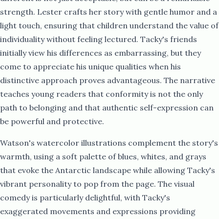
strength. Lester crafts her story with gentle humor and a
light touch, ensuring that children understand the value of
individuality without feeling lectured. Tacky's friends
initially view his differences as embarrassing, but they
come to appreciate his unique qualities when his
distinctive approach proves advantageous. The narrative
teaches young readers that conformity is not the only
path to belonging and that authentic self-expression can
be powerful and protective.​​​​‌ ‍ ​‍​‍‌‍ ‌ ​‍‌‍‍‌‌‍‌ ‌‍‍‌‌‍ ‍​‍​‍​ ‍‍​‍​‍‌ ​ ‌‍​‌‌‍ ‍‌‍‍‌‌ ‌​‌ ‍‌​‍ ‍‌‍‍‌‌‍ ​‍​‍​‍ ​​‍​‍‌‍‍​‌ ​‍‌‍‌‌‌‍‌‍​‍​‍​ ‍‍​‍​‍‌‍‍​‌ ‌​‌ ‌​‌ ​​‌ ​ ​ ‍‍​‍ ​‍ ‌ ​​‌‍‍‌‌‍​ ‌ ‌​‌ ‌‌‌ ​‍‌‍‌‌‌‍​‍‌‍ ‌‍ ‌‍‍ ‌ ​‍‌‍‌‌‌ ‌‍‌‍‍‌‌‍‌‌‌ ‌ ​‍ ‍‌ ​ ‌‍​‌‌‍ ‍‌‍‍‌‌ ‌​‌ ‍‌​‍ ‍‌ ​ ‌ ‌​‌ ‌‌‌‍‌​‌‍‍‌‌‍ ​‍ ‌‍‍‌‌‍ ‍‌ ‌​‌‍‌‌‌‍ ‍‌ ‌​​‍ ‌‍‌‌‌‍‌​‌‍‍‌‌ ‌​​‍ ‌‍ ‌‌‍ ‌‍‌​‌‍‌‌​ ‌‌ ​​‌ ​‍‌‍‌‌‌ ​ ‌‍‌‌‌‍ ‍‌ ‌​‌‍​‌‌ ‌​‌‍‍‌‌‍ ‌‍ ‍​ ‍ ‌‍‍‌‌‍‌​​ ‌‌‍ ‌‌​ ‌ ‌‍​ ‍‌​ ​‍‌ ​ ‌​ ​‌‌‍‌‌ ​​‌ ​ ‌‌‌ ‌‍‌‍​ ‌‌‌ ​‍​ ‌‍‌‌‌​‌​‍ ‌ ‍​‌ ​ ‌ ​‍‌ ‍​‌​‍‍​ ‍ ‌ ‌​‌ ‍‌‌ ​​‌‍‌‌​ ‌‌ ​‍‌‍‌‌‌ ‌‍‌‍‍‌‌‍‌‌‌ ‌ ​ ‍ ‌ ​​‌‍​‌‌ ‌​‌‍‍​​ ‌‌‍​‍‌‍ ‌‍‌​‌ ‍‌​‍‌‌​ ‌‌‌​​‍‌‌ ‌‍‍ ‌‍‌‌‌ ‍‌​‍‌‌​ ​ ‌​‌​​‍‌‌​ ​ ‌​‌​​‍‌‌​ ​‍​ ​‍‌‍​‍‌‍ ​‌‍ ‌‍​ ‌‍‍ ​ ​‍​‍‌‌​ ​‍​ ​‍​‍‌‌​ ‌‌‌​‌​​‍ ‍‌‍​ ‌‍‍​‌‍‍‌‌‍ ​‌‍‌​‌ ​‍‌‍‌‌‌‍ ‍​‍‌‌​ ‌‌‌​​‍‌‌ ‌‍‍ ‌‍‌‌‌ ‍‌​‍‌‌​ ​ ‌​‌​​‍‌‌​ ​ ‌​‌​​‍‌‌​ ​‍​ ​‍‌ ​ ‌ ​​‌‍​‌‌‍ ‍​ ​​​‍‌‌​ ​‍​ ​‍​‍‌‌​ ‌‌‌​‌​​‍ ‍‌ ‌​‌‍‌‌‌ ‍​‌ ‌​​ ‌‍​‍‌‍​‌‌ ​ ‌‍‌‌‌‌‌‌‌ ​‍‌‍ ​​ ‌‌‍‍​‌ ‌​‌ ‌​‌ ​​‌ ​ ​‍‌‌​ ​ ‌​​‌​‍‌‌​ ​‍‌​‌‍​‍‌‌​ ​‍‌​‌‍‌ ​​‌‍‍‌‌‍​ ‌ ‌​‌ ‌‌‌ ​‍‌‍‌‌‌‍​‍‌‍ ‌‍ ‌‍‍ ‌ ​‍‌‍‌‌‌ ‌‍‌‍‍‌‌‍‌‌‌ ‌ ​‍ ‍‌ ​ ‌‍​‌‌‍ ‍‌‍‍‌‌ ‌​‌ ‍‌​‍ ‍‌ ​ ‌ ‌​‌ ‌‌‌‍‌​‌‍‍‌‌‍ ​‍‌‍‌‍‍‌‌‍‌​​ ‌‌‍ ‌‌​ ‌ ‌‍​ ‍‌​ ​‍‌ ​ ‌​ ​‌‌‍‌‌ ​​‌ ​ ‌‌‌ ‌‍‌‍​ ‌‌‌ ​‍​ ‌‍‌‌‌​‌​‍ ‌ ‍​‌ ​ ‌ ​‍‌ ‍​‌​‍‍​‍‌‍‌ ‌​‌ ‍‌‌ ​​‌‍‌‌​ ‌‌ ​‍‌‍‌‌‌ ‌‍‌‍‍‌‌‍‌‌‌ ‌ ​‍‌‍‌ ​​‌‍​‌‌ ‌​‌‍‍​​ ‌‌‍​‍‌‍ ‌‍‌​‌ ‍‌​‍‌‌​ ‌‌‌​​‍‌‌ ‌‍‍ ‌‍‌‌‌ ‍‌​‍‌‌​ ​ ‌​‌​​‍‌‌​ ​ ‌​‌​​‍‌‌​ ​‍​ ​‍‌‍​‍‌‍ ​‌‍ ‌‍​ ‌‍‍ ​ ​‍​‍‌‌​ ​‍​ ​‍​‍‌‌​ ‌‌‌​‌​​‍ ‍‌‍​ ‌‍‍​‌‍‍‌‌‍ ​‌‍‌​‌ ​‍‌‍‌‌‌‍ ‍​‍‌‌​ ‌‌‌​​‍‌‌ ‌‍‍ ‌‍‌‌‌ ‍‌​‍‌‌​ ​ ‌​‌​​‍‌‌​ ​ ‌​‌​​‍‌‌​ ​‍​ ​‍‌ ​ ‌ ​​‌‍​‌‌‍ ‍​ ​​​‍‌‌​ ​‍​ ​‍​‍‌‌​ ‌‌‌​‌​​‍ ‍‌ ‌​‌‍‌‌‌ ‍​‌ ‌​​‍‌‍‌ ​​‌‍‌‌‌ ​‍‌ ​ ‌ ​​‌‍‌‌‌‍​ ‌ ‌​‌‍‍‌‌ ‌‍‌‍‌‌​ ‌‌ ​​‌ ‌‌‌‍​‍‌‍ ​‌‍‍‌‌ ​ ‌‍‍​‌‍‌‌‌‍‌​​‍​‍‌ ‌
Watson's watercolor illustrations complement the story's
warmth, using a soft palette of blues, whites, and grays
that evoke the Antarctic landscape while allowing Tacky's
vibrant personality to pop from the page. The visual
comedy is particularly delightful, with Tacky's
exaggerated movements and expressions providing