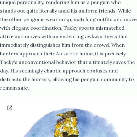
unique personality, rendering him as a penguin who
stands out quite literally amid his uniform friends. While
the other penguins wear crisp, matching outfits and move
with elegant coordination, Tacky sports mismatched
attire and moves with an endearing awkwardness that
immediately distinguishes him from the crowd. When
hunters approach their Antarctic home, it is precisely
Tacky's unconventional behavior that ultimately saves the
day. His seemingly chaotic approach confuses and
distracts the hunters, allowing his penguin community to
remain safe.​​​​‌ ‍ ​‍​‍‌‍ ‌ ​‍‌‍‍‌‌‍‌ ‌‍‍‌‌‍ ‍​‍​‍​ ‍‍​‍​‍‌ ​ ‌‍​‌‌‍ ‍‌‍‍‌‌ ‌​‌ ‍‌​‍ ‍‌‍‍‌‌‍ ​‍​‍​‍ ​​‍​‍‌‍‍​‌ ​‍‌‍‌‌‌‍‌‍​‍​‍​ ‍‍​‍​‍‌‍‍​‌ ‌​‌ ‌​‌ ​​‌ ​ ​ ‍‍​‍ ​‍ ‌ ​​‌‍‍‌‌‍​ ‌ ‌​‌ ‌‌‌ ​‍‌‍‌‌‌‍​‍‌‍ ‌‍ ‌‍‍ ‌ ​‍‌‍‌‌‌ ‌‍‌‍‍‌‌‍‌‌‌ ‌ ​‍ ‍‌ ​ ‌‍​‌‌‍ ‍‌‍‍‌‌ ‌​‌ ‍‌​‍ ‍‌ ​ ‌ ‌​‌ ‌‌‌‍‌​‌‍‍‌‌‍ ​‍ ‌‍‍‌‌‍ ‍‌ ‌​‌‍‌‌‌‍ ‍‌ ‌​​‍ ‌‍‌‌‌‍‌​‌‍‍‌‌ ‌​​‍ ‌‍ ‌‌‍ ‌‍‌​‌‍‌‌​ ‌‌ ​​‌ ​‍‌‍‌‌‌ ​ ‌‍‌‌‌‍ ‍‌ ‌​‌‍​‌‌ ‌​‌‍‍‌‌‍ ‌‍ ‍​ ‍ ‌‍‍‌‌‍‌​​ ‌‌‍ ‌‌​ ‌ ‌‍​ ‍‌​ ​‍‌ ​ ‌​ ​‌‌‍‌‌ ​​‌ ​ ‌‌‌ ‌‍‌‍​ ‌‌‌ ​‍​ ‌‍‌‌‌​‌​‍ ‌ ‍​‌ ​ ‌ ​‍‌ ‍​‌​‍‍​ ‍ ‌ ‌​‌ ‍‌‌ ​​‌‍‌‌​ ‌‌ ​‍‌‍‌‌‌ ‌‍‌‍‍‌‌‍‌‌‌ ‌ ​ ‍ ‌ ​​‌‍​‌‌ ‌​‌‍‍​​ ‌‌‍​‍‌‍ ‌‍‌​‌ ‍‌​‍‌‌​ ‌‌‌​​‍‌‌ ‌‍‍ ‌‍‌‌‌ ‍‌​‍‌‌​ ​ ‌​‌​​‍‌‌​ ​ ‌​‌​​‍‌‌​ ​‍​ ​‍‌‍​‍‌‍ ​‌‍ ‌‍​ ‌‍‍ ​ ​‌​‍‌‌​ ​‍​ ​‍​‍‌‌​ ‌‌‌​‌​​‍ ‍‌‍​ ‌‍‍​‌‍‍‌‌‍ ​‌‍‌​‌ ​‍‌‍‌‌‌‍ ‍​‍‌‌​ ‌‌‌​​‍‌‌ ‌‍‍ ‌‍‌‌‌ ‍‌​‍‌‌​ ​ ‌​‌​​‍‌‌​ ​ ‌​‌​​‍‌‌​ ​‍​ ​‍‌ ​ ‌ ​​‌‍​‌‌‍ ‍​ ​​​‍‌‌​ ​‍​ ​‍​‍‌‌​ ‌‌‌​‌​​‍ ‍‌ ‌​‌‍‌‌‌ ‍​‌ ‌​​ ‌‍​‍‌‍​‌‌ ​ ‌‍‌‌‌‌‌‌‌ ​‍‌‍ ​​ ‌‌‍‍​‌ ‌​‌ ‌​‌ ​​‌ ​ ​‍‌‌​ ​ ‌​​‌​‍‌‌​ ​‍‌​‌‍​‍‌‌​ ​‍‌​‌‍‌ ​​‌‍‍‌‌‍​ ‌ ‌​‌ ‌‌‌ ​‍‌‍‌‌‌‍​‍‌‍ ‌‍ ‌‍‍ ‌ ​‍‌‍‌‌‌ ‌‍‌‍‍‌‌‍‌‌‌ ‌ ​‍ ‍‌ ​ ‌‍​‌‌‍ ‍‌‍‍‌‌ ‌​‌ ‍‌​‍ ‍‌ ​ ‌ ‌​‌ ‌‌‌‍‌​‌‍‍‌‌‍ ​‍‌‍‌‍‍‌‌‍‌​​ ‌‌‍ ‌‌​ ‌ ‌‍​ ‍‌​ ​‍‌ ​ ‌​ ​‌‌‍‌‌ ​​‌ ​ ‌‌‌ ‌‍‌‍​ ‌‌‌ ​‍​ ‌‍‌‌‌​‌​‍ ‌ ‍​‌ ​ ‌ ​‍‌ ‍​‌​‍‍​‍‌‍‌ ‌​‌ ‍‌‌ ​​‌‍‌‌​ ‌‌ ​‍‌‍‌‌‌ ‌‍‌‍‍‌‌‍‌‌‌ ‌ ​‍‌‍‌ ​​‌‍​‌‌ ‌​‌‍‍​​ ‌‌‍​‍‌‍ ‌‍‌​‌ ‍‌​‍‌‌​ ‌‌‌​​‍‌‌ ‌‍‍ ‌‍‌‌‌ ‍‌​‍‌‌​ ​ ‌​‌​​‍‌‌​ ​ ‌​‌​​‍‌‌​ ​‍​ ​‍‌‍​‍‌‍ ​‌‍ ‌‍​ ‌‍‍ ​ ​‌​‍‌‌​ ​‍​ ​‍​‍‌‌​ ‌‌‌​‌​​‍ ‍‌‍​ ‌‍‍​‌‍‍‌‌‍ ​‌‍‌​‌ ​‍‌‍‌‌‌‍ ‍​‍‌‌​ ‌‌‌​​‍‌‌ ‌‍‍ ‌‍‌‌‌ ‍‌​‍‌‌​ ​ ‌​‌​​‍‌‌​ ​ ‌​‌​​‍‌‌​ ​‍​ ​‍‌ ​ ‌ ​​‌‍​‌‌‍ ‍​ ​​​‍‌‌​ ​‍​ ​‍​‍‌‌​ ‌‌‌​‌​​‍ ‍‌ ‌​‌‍‌‌‌ ‍​‌ ‌​​‍‌‍‌ ​​‌‍‌‌‌ ​‍‌ ​ ‌ ​​‌‍‌‌‌‍​ ‌ ‌​‌‍‍‌‌ ‌‍‌‍‌‌​ ‌‌ ​​‌ ‌‌‌‍​‍‌‍ ​‌‍‍‌‌ ​ ‌‍‍​‌‍‌‌‌‍‌​​‍​‍‌ ‌