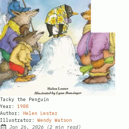
Tacky the Penguin​​​​‌ ‍ ​‍​‍‌‍ ‌ ​‍‌‍‍‌‌‍‌ ‌‍‍‌‌‍ ‍​‍​‍​ ‍‍​‍​‍‌ ​ ‌‍​‌‌‍ ‍‌‍‍‌‌ ‌​‌ ‍‌​‍ ‍‌‍‍‌‌‍ ​‍​‍​‍ ​​‍​‍‌‍‍​‌ ​‍‌‍‌‌‌‍‌‍​‍​‍​ ‍‍​‍​‍‌‍‍​‌ ‌​‌ ‌​‌ ​​‌ ​ ​ ‍‍​‍ ​‍ ‌ ​​‌‍‍‌‌‍​ ‌ ‌​‌ ‌‌‌ ​‍‌‍‌‌‌‍​‍‌‍ ‌‍ ‌‍‍ ‌ ​‍‌‍‌‌‌ ‌‍‌‍‍‌‌‍‌‌‌ ‌ ​‍ ‍‌ ​ ‌‍​‌‌‍ ‍‌‍‍‌‌ ‌​‌ ‍‌​‍ ‍‌ ​ ‌ ‌​‌ ‌‌‌‍‌​‌‍‍‌‌‍ ​‍ ‌‍‍‌‌‍ ‍‌ ‌​‌‍‌‌‌‍ ‍‌ ‌​​‍ ‌‍‌‌‌‍‌​‌‍‍‌‌ ‌​​‍ ‌‍ ‌‌‍ ‌‍‌​‌‍‌‌​ ‌‌ ​​‌ ​‍‌‍‌‌‌ ​ ‌‍‌‌‌‍ ‍‌ ‌​‌‍​‌‌ ‌​‌‍‍‌‌‍ ‌‍ ‍​ ‍ ‌‍‍‌‌‍‌​​ ‌‌‍ ‌‌​ ‌ ‌‍​ ‍‌​ ​‍‌ ​ ‌​ ​‌‌‍‌‌ ​​‌ ​ ‌‌‌ ‌‍‌‍​ ‌‌‌ ​‍​ ‌‍‌‌‌​‌​‍ ‌ ‍​‌ ​ ‌ ​‍‌ ‍​‌​‍‍​ ‍ ‌ ‌​‌ ‍‌‌ ​​‌‍‌‌​ ‌‌ ​‍‌‍‌‌‌ ‌‍‌‍‍‌‌‍‌‌‌ ‌ ​ ‍ ‌ ​​‌‍​‌‌ ‌​‌‍‍​​ ‌‌ ‌​‌‍‍‌‌ ‌​‌‍ ​‌‍‌‌​ ‌‍​‍‌‍​‌‌ ​ ‌‍‌‌‌‌‌‌‌ ​‍‌‍ ​​ ‌‌‍‍​‌ ‌​‌ ‌​‌ ​​‌ ​ ​‍‌‌​ ​ ‌​​‌​‍‌‌​ ​‍‌​‌‍​‍‌‌​ ​‍‌​‌‍‌ ​​‌‍‍‌‌‍​ ‌ ‌​‌ ‌‌‌ ​‍‌‍‌‌‌‍​‍‌‍ ‌‍ ‌‍‍ ‌ ​‍‌‍‌‌‌ ‌‍‌‍‍‌‌‍‌‌‌ ‌ ​‍ ‍‌ ​ ‌‍​‌‌‍ ‍‌‍‍‌‌ ‌​‌ ‍‌​‍ ‍‌ ​ ‌ ‌​‌ ‌‌‌‍‌​‌‍‍‌‌‍ ​‍‌‍‌‍‍‌‌‍‌​​ ‌‌‍ ‌‌​ ‌ ‌‍​ ‍‌​ ​‍‌ ​ ‌​ ​‌‌‍‌‌ ​​‌ ​ ‌‌‌ ‌‍‌‍​ ‌‌‌ ​‍​ ‌‍‌‌‌​‌​‍ ‌ ‍​‌ ​ ‌ ​‍‌ ‍​‌​‍‍​‍‌‍‌ ‌​‌ ‍‌‌ ​​‌‍‌‌​ ‌‌ ​‍‌‍‌‌‌ ‌‍‌‍‍‌‌‍‌‌‌ ‌ ​‍‌‍‌ ​​‌‍​‌‌ ‌​‌‍‍​​ ‌‌ ‌​‌‍‍‌‌ ‌​‌‍ ​‌‍‌‌​‍‌‍‌ ​​‌‍‌‌‌ ​‍‌ ​ ‌ ​​‌‍‌‌‌‍​ ‌ ‌​‌‍‍‌‌ ‌‍‌‍‌‌​ ‌‌ ​​‌ ‌‌‌‍​‍‌‍ ​‌‍‍‌‌ ​ ‌‍‍​‌‍‌‌‌‍‌​​‍​‍‌ ‌
Year:
1988
Author:
Helen Lester​​​​‌ ‍ ​‍​‍‌‍ ‌ ​‍‌‍‍‌‌‍‌ ‌‍‍‌‌‍ ‍​‍​‍​ ‍‍​‍​‍‌ ​ ‌‍​‌‌‍ ‍‌‍‍‌‌ ‌​‌ ‍‌​‍ ‍‌‍‍‌‌‍ ​‍​‍​‍ ​​‍​‍‌‍‍​‌ ​‍‌‍‌‌‌‍‌‍​‍​‍​ ‍‍​‍​‍‌‍‍​‌ ‌​‌ ‌​‌ ​​‌ ​ ​ ‍‍​‍ ​‍ ‌ ​​‌‍‍‌‌‍​ ‌ ‌​‌ ‌‌‌ ​‍‌‍‌‌‌‍​‍‌‍ ‌‍ ‌‍‍ ‌ ​‍‌‍‌‌‌ ‌‍‌‍‍‌‌‍‌‌‌ ‌ ​‍ ‍‌ ​ ‌‍​‌‌‍ ‍‌‍‍‌‌ ‌​‌ ‍‌​‍ ‍‌ ​ ‌ ‌​‌ ‌‌‌‍‌​‌‍‍‌‌‍ ​‍ ‌‍‍‌‌‍ ‍‌ ‌​‌‍‌‌‌‍ ‍‌ ‌​​‍ ‌‍‌‌‌‍‌​‌‍‍‌‌ ‌​​‍ ‌‍ ‌‌‍ ‌‍‌​‌‍‌‌​ ‌‌ ​​‌ ​‍‌‍‌‌‌ ​ ‌‍‌‌‌‍ ‍‌ ‌​‌‍​‌‌ ‌​‌‍‍‌‌‍ ‌‍ ‍​ ‍ ‌‍‍‌‌‍‌​​ ‌‌‍ ‌‌​ ‌ ‌‍​ ‍‌​ ​‍‌ ​ ‌​ ​‌‌‍‌‌ ​​‌ ​ ‌‌‌ ‌‍‌‍​ ‌‌‌ ​‍​ ‌‍‌‌‌​‌​‍ ‌ ‍​‌ ​ ‌ ​‍‌ ‍​‌​‍‍​ ‍ ‌ ‌​‌ ‍‌‌ ​​‌‍‌‌​ ‌‌ ​‍‌‍‌‌‌ ‌‍‌‍‍‌‌‍‌‌‌ ‌ ​ ‍ ‌ ​​‌‍​‌‌ ‌​‌‍‍​​ ‌‌‍​‍‌‍ ‌‍ ‌‍‍ ‌​​‌‌ ‌‌‌ ‌​‌‍‍​‌‍ ‌ ​‍‌ ​ ​‍‌‌​ ‌‌‌​​‍​ ​​​‍‌‌​ ‌‌‌​‌​​ ‌‍​‍‌‍​‌‌ ​ ‌‍‌‌‌‌‌‌‌ ​‍‌‍ ​​ ‌‌‍‍​‌ ‌​‌ ‌​‌ ​​‌ ​ ​‍‌‌​ ​ ‌​​‌​‍‌‌​ ​‍‌​‌‍​‍‌‌​ ​‍‌​‌‍‌ ​​‌‍‍‌‌‍​ ‌ ‌​‌ ‌‌‌ ​‍‌‍‌‌‌‍​‍‌‍ ‌‍ ‌‍‍ ‌ ​‍‌‍‌‌‌ ‌‍‌‍‍‌‌‍‌‌‌ ‌ ​‍ ‍‌ ​ ‌‍​‌‌‍ ‍‌‍‍‌‌ ‌​‌ ‍‌​‍ ‍‌ ​ ‌ ‌​‌ ‌‌‌‍‌​‌‍‍‌‌‍ ​‍‌‍‌‍‍‌‌‍‌​​ ‌‌‍ ‌‌​ ‌ ‌‍​ ‍‌​ ​‍‌ ​ ‌​ ​‌‌‍‌‌ ​​‌ ​ ‌‌‌ ‌‍‌‍​ ‌‌‌ ​‍​ ‌‍‌‌‌​‌​‍ ‌ ‍​‌ ​ ‌ ​‍‌ ‍​‌​‍‍​‍‌‍‌ ‌​‌ ‍‌‌ ​​‌‍‌‌​ ‌‌ ​‍‌‍‌‌‌ ‌‍‌‍‍‌‌‍‌‌‌ ‌ ​‍‌‍‌ ​​‌‍​‌‌ ‌​‌‍‍​​ ‌‌‍​‍‌‍ ‌‍ ‌‍‍ ‌​​‌‌ ‌‌‌ ‌​‌‍‍​‌‍ ‌ ​‍‌ ​ ​‍‌‌​ ‌‌‌​​‍​ ​​​‍‌‌​ ‌‌‌​‌​​‍‌‍‌ ​​‌‍‌‌‌ ​‍‌ ​ ‌ ​​‌‍‌‌‌‍​ ‌ ‌​‌‍‍‌‌ ‌‍‌‍‌‌​ ‌‌ ​​‌ ‌‌‌‍​‍‌‍ ​‌‍‍‌‌ ​ ‌‍‍​‌‍‌‌‌‍‌​​‍​‍‌ ‌
Illustrator:
Wendy Watson​​​​‌ ‍ ​‍​‍‌‍ ‌ ​‍‌‍‍‌‌‍‌ ‌‍‍‌‌‍ ‍​‍​‍​ ‍‍​‍​‍‌ ​ ‌‍​‌‌‍ ‍‌‍‍‌‌ ‌​‌ ‍‌​‍ ‍‌‍‍‌‌‍ ​‍​‍​‍ ​​‍​‍‌‍‍​‌ ​‍‌‍‌‌‌‍‌‍​‍​‍​ ‍‍​‍​‍‌‍‍​‌ ‌​‌ ‌​‌ ​​‌ ​ ​ ‍‍​‍ ​‍ ‌ ​​‌‍‍‌‌‍​ ‌ ‌​‌ ‌‌‌ ​‍‌‍‌‌‌‍​‍‌‍ ‌‍ ‌‍‍ ‌ ​‍‌‍‌‌‌ ‌‍‌‍‍‌‌‍‌‌‌ ‌ ​‍ ‍‌ ​ ‌‍​‌‌‍ ‍‌‍‍‌‌ ‌​‌ ‍‌​‍ ‍‌ ​ ‌ ‌​‌ ‌‌‌‍‌​‌‍‍‌‌‍ ​‍ ‌‍‍‌‌‍ ‍‌ ‌​‌‍‌‌‌‍ ‍‌ ‌​​‍ ‌‍‌‌‌‍‌​‌‍‍‌‌ ‌​​‍ ‌‍ ‌‌‍ ‌‍‌​‌‍‌‌​ ‌‌ ​​‌ ​‍‌‍‌‌‌ ​ ‌‍‌‌‌‍ ‍‌ ‌​‌‍​‌‌ ‌​‌‍‍‌‌‍ ‌‍ ‍​ ‍ ‌‍‍‌‌‍‌​​ ‌‌‍ ‌‌​ ‌ ‌‍​ ‍‌​ ​‍‌ ​ ‌​ ​‌‌‍‌‌ ​​‌ ​ ‌‌‌ ‌‍‌‍​ ‌‌‌ ​‍​ ‌‍‌‌‌​‌​‍ ‌ ‍​‌ ​ ‌ ​‍‌ ‍​‌​‍‍​ ‍ ‌ ‌​‌ ‍‌‌ ​​‌‍‌‌​ ‌‌ ​‍‌‍‌‌‌ ‌‍‌‍‍‌‌‍‌‌‌ ‌ ​ ‍ ‌ ​​‌‍​‌‌ ‌​‌‍‍​​ ‌‌‍​‍‌‍ ‌‍ ‌‍‍ ‌​‍‌‌‍ ​‌‍ ​‌ ‌‌‌ ​ ‌ ‌​‌ ​‍‌‍​‌‌ ‌​‌‍ ‌ ​‍‌ ​ ​‍‌‌​ ‌‌‌​​‍​ ​​​‍‌‌​ ‌‌‌​‌​​ ‌‍​‍‌‍​‌‌ ​ ‌‍‌‌‌‌‌‌‌ ​‍‌‍ ​​ ‌‌‍‍​‌ ‌​‌ ‌​‌ ​​‌ ​ ​‍‌‌​ ​ ‌​​‌​‍‌‌​ ​‍‌​‌‍​‍‌‌​ ​‍‌​‌‍‌ ​​‌‍‍‌‌‍​ ‌ ‌​‌ ‌‌‌ ​‍‌‍‌‌‌‍​‍‌‍ ‌‍ ‌‍‍ ‌ ​‍‌‍‌‌‌ ‌‍‌‍‍‌‌‍‌‌‌ ‌ ​‍ ‍‌ ​ ‌‍​‌‌‍ ‍‌‍‍‌‌ ‌​‌ ‍‌​‍ ‍‌ ​ ‌ ‌​‌ ‌‌‌‍‌​‌‍‍‌‌‍ ​‍‌‍‌‍‍‌‌‍‌​​ ‌‌‍ ‌‌​ ‌ ‌‍​ ‍‌​ ​‍‌ ​ ‌​ ​‌‌‍‌‌ ​​‌ ​ ‌‌‌ ‌‍‌‍​ ‌‌‌ ​‍​ ‌‍‌‌‌​‌​‍ ‌ ‍​‌ ​ ‌ ​‍‌ ‍​‌​‍‍​‍‌‍‌ ‌​‌ ‍‌‌ ​​‌‍‌‌​ ‌‌ ​‍‌‍‌‌‌ ‌‍‌‍‍‌‌‍‌‌‌ ‌ ​‍‌‍‌ ​​‌‍​‌‌ ‌​‌‍‍​​ ‌‌‍​‍‌‍ ‌‍ ‌‍‍ ‌​‍‌‌‍ ​‌‍ ​‌ ‌‌‌ ​ ‌ ‌​‌ ​‍‌‍​‌‌ ‌​‌‍ ‌ ​‍‌ ​ ​‍‌‌​ ‌‌‌​​‍​ ​​​‍‌‌​ ‌‌‌​‌​​‍‌‍‌ ​​‌‍‌‌‌ ​‍‌ ​ ‌ ​​‌‍‌‌‌‍​ ‌ ‌​‌‍‍‌‌ ‌‍‌‍‌‌​ ‌‌ ​​‌ ‌‌‌‍​‍‌‍ ​‌‍‍‌‌ ​ ‌‍‍​‌‍‌‌‌‍‌​​‍​‍‌ ‌
Jan 26, 2026
(2 min read​​​​‌ ‍ ​‍​‍‌‍ ‌ ​‍‌‍‍‌‌‍‌ ‌‍‍‌‌‍ ‍​‍​‍​ ‍‍​‍​‍‌ ​ ‌‍​‌‌‍ ‍‌‍‍‌‌ ‌​‌ ‍‌​‍ ‍‌‍‍‌‌‍ ​‍​‍​‍ ​​‍​‍‌‍‍​‌ ​‍‌‍‌‌‌‍‌‍​‍​‍​ ‍‍​‍​‍‌‍‍​‌ ‌​‌ ‌​‌ ​​‌ ​ ​ ‍‍​‍ ​‍ ‌ ​​‌‍‍‌‌‍​ ‌ ‌​‌ ‌‌‌ ​‍‌‍‌‌‌‍​‍‌‍ ‌‍ ‌‍‍ ‌ ​‍‌‍‌‌‌ ‌‍‌‍‍‌‌‍‌‌‌ ‌ ​‍ ‍‌ ​ ‌‍​‌‌‍ ‍‌‍‍‌‌ ‌​‌ ‍‌​‍ ‍‌ ​ ‌ ‌​‌ ‌‌‌‍‌​‌‍‍‌‌‍ ​‍ ‌‍‍‌‌‍ ‍‌ ‌​‌‍‌‌‌‍ ‍‌ ‌​​‍ ‌‍‌‌‌‍‌​‌‍‍‌‌ ‌​​‍ ‌‍ ‌‌‍ ‌‍‌​‌‍‌‌​ ‌‌ ​​‌ ​‍‌‍‌‌‌ ​ ‌‍‌‌‌‍ ‍‌ ‌​‌‍​‌‌ ‌​‌‍‍‌‌‍ ‌‍ ‍​ ‍ ‌‍‍‌‌‍‌​​ ‌‌‍ ‌‌​ ‌ ‌‍​ ‍‌​ ​‍‌ ​ ‌​ ​‌‌‍‌‌ ​​‌ ​ ‌‌‌ ‌‍‌‍​ ‌‌‌ ​‍​ ‌‍‌‌‌​‌​‍ ‌ ‍​‌ ​ ‌ ​‍‌ ‍​‌​‍‍​ ‍ ‌ ‌​‌ ‍‌‌ ​​‌‍‌‌​ ‌‌ ​‍‌‍‌‌‌ ‌‍‌‍‍‌‌‍‌‌‌ ‌ ​ ‍ ‌ ​​‌‍​‌‌ ‌​‌‍‍​​ ‌‌ ​‍‌‍‌‌‌‍​‌‌‍‌​‌‍‍‌‌‍ ‍‌‍‌ ‌‌‌​‌‍‍‌‌‍ ‌‌‍‌‌​ ‌‍​‍‌‍​‌‌ ​ ‌‍‌‌‌‌‌‌‌ ​‍‌‍ ​​ ‌‌‍‍​‌ ‌​‌ ‌​‌ ​​‌ ​ ​‍‌‌​ ​ ‌​​‌​‍‌‌​ ​‍‌​‌‍​‍‌‌​ ​‍‌​‌‍‌ ​​‌‍‍‌‌‍​ ‌ ‌​‌ ‌‌‌ ​‍‌‍‌‌‌‍​‍‌‍ ‌‍ ‌‍‍ ‌ ​‍‌‍‌‌‌ ‌‍‌‍‍‌‌‍‌‌‌ ‌ ​‍ ‍‌ ​ ‌‍​‌‌‍ ‍‌‍‍‌‌ ‌​‌ ‍‌​‍ ‍‌ ​ ‌ ‌​‌ ‌‌‌‍‌​‌‍‍‌‌‍ ​‍‌‍‌‍‍‌‌‍‌​​ ‌‌‍ ‌‌​ ‌ ‌‍​ ‍‌​ ​‍‌ ​ ‌​ ​‌‌‍‌‌ ​​‌ ​ ‌‌‌ ‌‍‌‍​ ‌‌‌ ​‍​ ‌‍‌‌‌​‌​‍ ‌ ‍​‌ ​ ‌ ​‍‌ ‍​‌​‍‍​‍‌‍‌ ‌​‌ ‍‌‌ ​​‌‍‌‌​ ‌‌ ​‍‌‍‌‌‌ ‌‍‌‍‍‌‌‍‌‌‌ ‌ ​‍‌‍‌ ​​‌‍​‌‌ ‌​‌‍‍​​ ‌‌ ​‍‌‍‌‌‌‍​‌‌‍‌​‌‍‍‌‌‍ ‍‌‍‌ ‌‌‌​‌‍‍‌‌‍ ‌‌‍‌‌​‍‌‍‌ ​​‌‍‌‌‌ ​‍‌ ​ ‌ ​​‌‍‌‌‌‍​ ‌ ‌​‌‍‍‌‌ ‌‍‌‍‌‌​ ‌‌ ​​‌ ‌‌‌‍​‍‌‍ ​‌‍‍‌‌ ​ ‌‍‍​‌‍‌‌‌‍‌​​‍​‍‌ ‌)