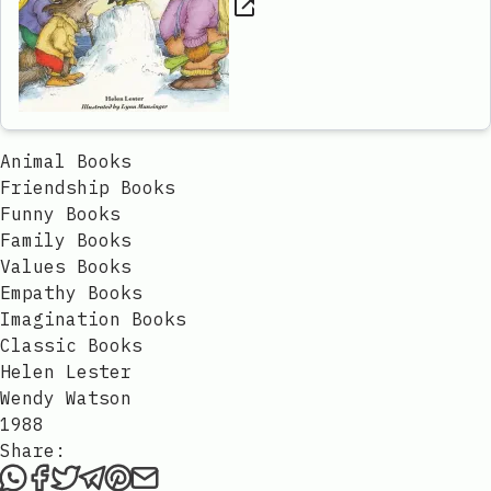
Animal Books
Friendship Books
Funny Books
Family Books
Values Books
Empathy Books
Imagination Books
Classic Books
Helen Lester
Wendy Watson
1988
Share:
Share this review via WhatsApp
Share this review on Facebook
Tweet this review
Share this review via Telegram
Share this review on Pinterest
Share this review via email