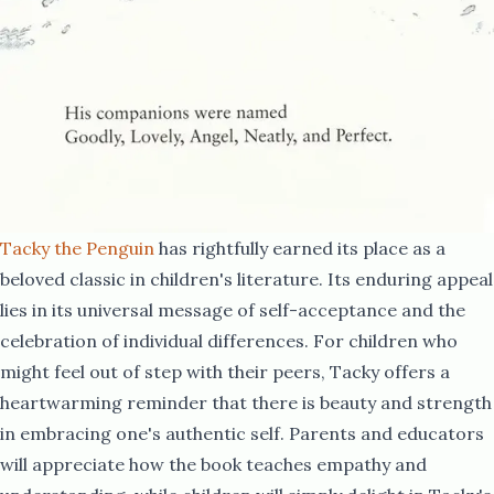
Tacky the Penguin​​​​‌ ‍ ​‍​‍‌‍ ‌ ​‍‌‍‍‌‌‍‌ ‌‍‍‌‌‍ ‍​‍​‍​ ‍‍​‍​‍‌ ​ ‌‍​‌‌‍ ‍‌‍‍‌‌ ‌​‌ ‍‌​‍ ‍‌‍‍‌‌‍ ​‍​‍​‍ ​​‍​‍‌‍‍​‌ ​‍‌‍‌‌‌‍‌‍​‍​‍​ ‍‍​‍​‍‌‍‍​‌ ‌​‌ ‌​‌ ​​‌ ​ ​ ‍‍​‍ ​‍ ‌ ​​‌‍‍‌‌‍​ ‌ ‌​‌ ‌‌‌ ​‍‌‍‌‌‌‍​‍‌‍ ‌‍ ‌‍‍ ‌ ​‍‌‍‌‌‌ ‌‍‌‍‍‌‌‍‌‌‌ ‌ ​‍ ‍‌ ​ ‌‍​‌‌‍ ‍‌‍‍‌‌ ‌​‌ ‍‌​‍ ‍‌ ​ ‌ ‌​‌ ‌‌‌‍‌​‌‍‍‌‌‍ ​‍ ‌‍‍‌‌‍ ‍‌ ‌​‌‍‌‌‌‍ ‍‌ ‌​​‍ ‌‍‌‌‌‍‌​‌‍‍‌‌ ‌​​‍ ‌‍ ‌‌‍ ‌‍‌​‌‍‌‌​ ‌‌ ​​‌ ​‍‌‍‌‌‌ ​ ‌‍‌‌‌‍ ‍‌ ‌​‌‍​‌‌ ‌​‌‍‍‌‌‍ ‌‍ ‍​ ‍ ‌‍‍‌‌‍‌​​ ‌‌‍ ‌‌​ ‌ ‌‍​ ‍‌​ ​‍‌ ​ ‌​ ​‌‌‍‌‌ ​​‌ ​ ‌‌‌ ‌‍‌‍​ ‌‌‌ ​‍​ ‌‍‌‌‌​‌​‍ ‌ ‍​‌ ​ ‌ ​‍‌ ‍​‌​‍‍​ ‍ ‌ ‌​‌ ‍‌‌ ​​‌‍‌‌​ ‌‌ ​‍‌‍‌‌‌ ‌‍‌‍‍‌‌‍‌‌‌ ‌ ​ ‍ ‌ ​​‌‍​‌‌ ‌​‌‍‍​​ ‌‌‍​‍‌‍ ‌‍‌​‌ ‍‌​‍‌‌​ ‌‌‌​​‍‌‌ ‌‍‍ ‌‍‌‌‌ ‍‌​‍‌‌​ ​ ‌​‌​​‍‌‌​ ​ ‌​‌​​‍‌‌​ ​‍​ ​‍‌‍​‍‌‍ ​‌‍ ‌‍​ ‌‍‍ ​ ‌​​‍‌‌​ ​‍​ ​‍​‍‌‌​ ‌‌‌​‌​​‍ ‍‌‍​ ‌‍‍​‌‍‍‌‌‍ ​‌‍‌​‌ ​‍‌‍‌‌‌‍ ‍​‍‌‌​ ‌‌‌​​‍‌‌ ‌‍‍ ‌‍‌‌‌ ‍‌​‍‌‌​ ​ ‌​‌​​‍‌‌​ ​ ‌​‌​​‍‌‌​ ​‍​ ​‍‌ ​ ‌ ​​‌‍​‌‌‍ ‍​ ​‌​ ‌ ​ ‌ ​ ​​​ ​‍​ ‌​​ ‍‌​ ​‍​ ​ ​ ‍‌​ ‍​​ ‌​​ ​‌​ ​​​‍ ‍​ ‌ ​ ‌‍​ ​​​ ‌​​ ‍‌​ ‌ ​ ​‌​ ‌‍​ ​ ​ ​ ​ ‍​​ ​​​ ‌‌​ ‌‍​ ‌‍​ ‌‍​‍‌‌​ ​‍​ ​‍​‍‌‌​ ‌‌‌​‌​​‍ ‍‌ ‌​‌‍‌‌‌ ‍​‌ ‌​​ ‌‍​‍‌‍​‌‌ ​ ‌‍‌‌‌‌‌‌‌ ​‍‌‍ ​​ ‌‌‍‍​‌ ‌​‌ ‌​‌ ​​‌ ​ ​‍‌‌​ ​ ‌​​‌​‍‌‌​ ​‍‌​‌‍​‍‌‌​ ​‍‌​‌‍‌ ​​‌‍‍‌‌‍​ ‌ ‌​‌ ‌‌‌ ​‍‌‍‌‌‌‍​‍‌‍ ‌‍ ‌‍‍ ‌ ​‍‌‍‌‌‌ ‌‍‌‍‍‌‌‍‌‌‌ ‌ ​‍ ‍‌ ​ ‌‍​‌‌‍ ‍‌‍‍‌‌ ‌​‌ ‍‌​‍ ‍‌ ​ ‌ ‌​‌ ‌‌‌‍‌​‌‍‍‌‌‍ ​‍‌‍‌‍‍‌‌‍‌​​ ‌‌‍ ‌‌​ ‌ ‌‍​ ‍‌​ ​‍‌ ​ ‌​ ​‌‌‍‌‌ ​​‌ ​ ‌‌‌ ‌‍‌‍​ ‌‌‌ ​‍​ ‌‍‌‌‌​‌​‍ ‌ ‍​‌ ​ ‌ ​‍‌ ‍​‌​‍‍​‍‌‍‌ ‌​‌ ‍‌‌ ​​‌‍‌‌​ ‌‌ ​‍‌‍‌‌‌ ‌‍‌‍‍‌‌‍‌‌‌ ‌ ​‍‌‍‌ ​​‌‍​‌‌ ‌​‌‍‍​​ ‌‌‍​‍‌‍ ‌‍‌​‌ ‍‌​‍‌‌​ ‌‌‌​​‍‌‌ ‌‍‍ ‌‍‌‌‌ ‍‌​‍‌‌​ ​ ‌​‌​​‍‌‌​ ​ ‌​‌​​‍‌‌​ ​‍​ ​‍‌‍​‍‌‍ ​‌‍ ‌‍​ ‌‍‍ ​ ‌​​‍‌‌​ ​‍​ ​‍​‍‌‌​ ‌‌‌​‌​​‍ ‍‌‍​ ‌‍‍​‌‍‍‌‌‍ ​‌‍‌​‌ ​‍‌‍‌‌‌‍ ‍​‍‌‌​ ‌‌‌​​‍‌‌ ‌‍‍ ‌‍‌‌‌ ‍‌​‍‌‌​ ​ ‌​‌​​‍‌‌​ ​ ‌​‌​​‍‌‌​ ​‍​ ​‍‌ ​ ‌ ​​‌‍​‌‌‍ ‍​ ​‌​ ‌ ​ ‌ ​ ​​​ ​‍​ ‌​​ ‍‌​ ​‍​ ​ ​ ‍‌​ ‍​​ ‌​​ ​‌​ ​​​‍ ‍​ ‌ ​ ‌‍​ ​​​ ‌​​ ‍‌​ ‌ ​ ​‌​ ‌‍​ ​ ​ ​ ​ ‍​​ ​​​ ‌‌​ ‌‍​ ‌‍​ ‌‍​‍‌‌​ ​‍​ ​‍​‍‌‌​ ‌‌‌​‌​​‍ ‍‌ ‌​‌‍‌‌‌ ‍​‌ ‌​​‍‌‍‌ ​​‌‍‌‌‌ ​‍‌ ​ ‌ ​​‌‍‌‌‌‍​ ‌ ‌​‌‍‍‌‌ ‌‍‌‍‌‌​ ‌‌ ​​‌ ‌‌‌‍​‍‌‍ ​‌‍‍‌‌ ​ ‌‍‍​‌‍‌‌‌‍‌​​‍​‍‌ ‌
has rightfully earned its place as a
beloved classic in children's literature. Its enduring appeal
lies in its universal message of self-acceptance and the
celebration of individual differences. For children who
might feel out of step with their peers, Tacky offers a
heartwarming reminder that there is beauty and strength
in embracing one's authentic self. Parents and educators
will appreciate how the book teaches empathy and