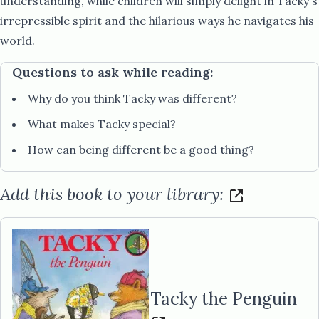
understanding, while children will simply delight in Tacky's
irrepressible spirit and the hilarious ways he navigates his
world.​​​​‌ ‍ ​‍​‍‌‍ ‌ ​‍‌‍‍‌‌‍‌ ‌‍‍‌‌‍ ‍​‍​‍​ ‍‍​‍​‍‌ ​ ‌‍​‌‌‍ ‍‌‍‍‌‌ ‌​‌ ‍‌​‍ ‍‌‍‍‌‌‍ ​‍​‍​‍ ​​‍​‍‌‍‍​‌ ​‍‌‍‌‌‌‍‌‍​‍​‍​ ‍‍​‍​‍‌‍‍​‌ ‌​‌ ‌​‌ ​​‌ ​ ​ ‍‍​‍ ​‍ ‌ ​​‌‍‍‌‌‍​ ‌ ‌​‌ ‌‌‌ ​‍‌‍‌‌‌‍​‍‌‍ ‌‍ ‌‍‍ ‌ ​‍‌‍‌‌‌ ‌‍‌‍‍‌‌‍‌‌‌ ‌ ​‍ ‍‌ ​ ‌‍​‌‌‍ ‍‌‍‍‌‌ ‌​‌ ‍‌​‍ ‍‌ ​ ‌ ‌​‌ ‌‌‌‍‌​‌‍‍‌‌‍ ​‍ ‌‍‍‌‌‍ ‍‌ ‌​‌‍‌‌‌‍ ‍‌ ‌​​‍ ‌‍‌‌‌‍‌​‌‍‍‌‌ ‌​​‍ ‌‍ ‌‌‍ ‌‍‌​‌‍‌‌​ ‌‌ ​​‌ ​‍‌‍‌‌‌ ​ ‌‍‌‌‌‍ ‍‌ ‌​‌‍​‌‌ ‌​‌‍‍‌‌‍ ‌‍ ‍​ ‍ ‌‍‍‌‌‍‌​​ ‌‌‍ ‌‌​ ‌ ‌‍​ ‍‌​ ​‍‌ ​ ‌​ ​‌‌‍‌‌ ​​‌ ​ ‌‌‌ ‌‍‌‍​ ‌‌‌ ​‍​ ‌‍‌‌‌​‌​‍ ‌ ‍​‌ ​ ‌ ​‍‌ ‍​‌​‍‍​ ‍ ‌ ‌​‌ ‍‌‌ ​​‌‍‌‌​ ‌‌ ​‍‌‍‌‌‌ ‌‍‌‍‍‌‌‍‌‌‌ ‌ ​ ‍ ‌ ​​‌‍​‌‌ ‌​‌‍‍​​ ‌‌‍​‍‌‍ ‌‍‌​‌ ‍‌​‍‌‌​ ‌‌‌​​‍‌‌ ‌‍‍ ‌‍‌‌‌ ‍‌​‍‌‌​ ​ ‌​‌​​‍‌‌​ ​ ‌​‌​​‍‌‌​ ​‍​ ​‍‌‍​‍‌‍ ​‌‍ ‌‍​ ‌‍‍ ​ ‌​​‍‌‌​ ​‍​ ​‍​‍‌‌​ ‌‌‌​‌​​‍ ‍‌‍​ ‌‍‍​‌‍‍‌‌‍ ​‌‍‌​‌ ​‍‌‍‌‌‌‍ ‍​‍‌‌​ ‌‌‌​​‍‌‌ ‌‍‍ ‌‍‌‌‌ ‍‌​‍‌‌​ ​ ‌​‌​​‍‌‌​ ​ ‌​‌​​‍‌‌​ ​‍​ ​‍‌ ​ ‌ ​​‌‍​‌‌‍ ‍​ ​‌​ ‌ ​ ‌ ​ ​​​ ​‍​ ‌​​ ‍‌​ ​‍​ ​ ​ ‍‌​ ‍​​ ‌​​ ​‌​ ​​​‍ ‍​ ​ ​ ​‍​ ​ ​ ​​​ ‌ ​ ​​​ ‌‌​ ‍‌​ ‍​​ ‌ ​ ‌ ​ ​​​ ‍‌​ ​‌​ ​‌​ ​​​ ‌​​‍‌‌​ ​‍​ ​‍​‍‌‌​ ‌‌‌​‌​​‍ ‍‌ ‌​‌‍‌‌‌ ‍​‌ ‌​​ ‌‍​‍‌‍​‌‌ ​ ‌‍‌‌‌‌‌‌‌ ​‍‌‍ ​​ ‌‌‍‍​‌ ‌​‌ ‌​‌ ​​‌ ​ ​‍‌‌​ ​ ‌​​‌​‍‌‌​ ​‍‌​‌‍​‍‌‌​ ​‍‌​‌‍‌ ​​‌‍‍‌‌‍​ ‌ ‌​‌ ‌‌‌ ​‍‌‍‌‌‌‍​‍‌‍ ‌‍ ‌‍‍ ‌ ​‍‌‍‌‌‌ ‌‍‌‍‍‌‌‍‌‌‌ ‌ ​‍ ‍‌ ​ ‌‍​‌‌‍ ‍‌‍‍‌‌ ‌​‌ ‍‌​‍ ‍‌ ​ ‌ ‌​‌ ‌‌‌‍‌​‌‍‍‌‌‍ ​‍‌‍‌‍‍‌‌‍‌​​ ‌‌‍ ‌‌​ ‌ ‌‍​ ‍‌​ ​‍‌ ​ ‌​ ​‌‌‍‌‌ ​​‌ ​ ‌‌‌ ‌‍‌‍​ ‌‌‌ ​‍​ ‌‍‌‌‌​‌​‍ ‌ ‍​‌ ​ ‌ ​‍‌ ‍​‌​‍‍​‍‌‍‌ ‌​‌ ‍‌‌ ​​‌‍‌‌​ ‌‌ ​‍‌‍‌‌‌ ‌‍‌‍‍‌‌‍‌‌‌ ‌ ​‍‌‍‌ ​​‌‍​‌‌ ‌​‌‍‍​​ ‌‌‍​‍‌‍ ‌‍‌​‌ ‍‌​‍‌‌​ ‌‌‌​​‍‌‌ ‌‍‍ ‌‍‌‌‌ ‍‌​‍‌‌​ ​ ‌​‌​​‍‌‌​ ​ ‌​‌​​‍‌‌​ ​‍​ ​‍‌‍​‍‌‍ ​‌‍ ‌‍​ ‌‍‍ ​ ‌​​‍‌‌​ ​‍​ ​‍​‍‌‌​ ‌‌‌​‌​​‍ ‍‌‍​ ‌‍‍​‌‍‍‌‌‍ ​‌‍‌​‌ ​‍‌‍‌‌‌‍ ‍​‍‌‌​ ‌‌‌​​‍‌‌ ‌‍‍ ‌‍‌‌‌ ‍‌​‍‌‌​ ​ ‌​‌​​‍‌‌​ ​ ‌​‌​​‍‌‌​ ​‍​ ​‍‌ ​ ‌ ​​‌‍​‌‌‍ ‍​ ​‌​ ‌ ​ ‌ ​ ​​​ ​‍​ ‌​​ ‍‌​ ​‍​ ​ ​ ‍‌​ ‍​​ ‌​​ ​‌​ ​​​‍ ‍​ ​ ​ ​‍​ ​ ​ ​​​ ‌ ​ ​​​ ‌‌​ ‍‌​ ‍​​ ‌ ​ ‌ ​ ​​​ ‍‌​ ​‌​ ​‌​ ​​​ ‌​​‍‌‌​ ​‍​ ​‍​‍‌‌​ ‌‌‌​‌​​‍ ‍‌ ‌​‌‍‌‌‌ ‍​‌ ‌​​‍‌‍‌ ​​‌‍‌‌‌ ​‍‌ ​ ‌ ​​‌‍‌‌‌‍​ ‌ ‌​‌‍‍‌‌ ‌‍‌‍‌‌​ ‌‌ ​​‌ ‌‌‌‍​‍‌‍ ​‌‍‍‌‌ ​ ‌‍‍​‌‍‌‌‌‍‌​​‍​‍‌ ‌
Questions to ask while reading:
Why do you think Tacky was different?​​​​‌ ‍ ​‍​‍‌‍ ‌ ​‍‌‍‍‌‌‍‌ ‌‍‍‌‌‍ ‍​‍​‍​ ‍‍​‍​‍‌ ​ ‌‍​‌‌‍ ‍‌‍‍‌‌ ‌​‌ ‍‌​‍ ‍‌‍‍‌‌‍ ​‍​‍​‍ ​​‍​‍‌‍‍​‌ ​‍‌‍‌‌‌‍‌‍​‍​‍​ ‍‍​‍​‍‌‍‍​‌ ‌​‌ ‌​‌ ​​‌ ​ ​ ‍‍​‍ ​‍ ‌ ​​‌‍‍‌‌‍​ ‌ ‌​‌ ‌‌‌ ​‍‌‍‌‌‌‍​‍‌‍ ‌‍ ‌‍‍ ‌ ​‍‌‍‌‌‌ ‌‍‌‍‍‌‌‍‌‌‌ ‌ ​‍ ‍‌ ​ ‌‍​‌‌‍ ‍‌‍‍‌‌ ‌​‌ ‍‌​‍ ‍‌ ​ ‌ ‌​‌ ‌‌‌‍‌​‌‍‍‌‌‍ ​‍ ‌‍‍‌‌‍ ‍‌ ‌​‌‍‌‌‌‍ ‍‌ ‌​​‍ ‌‍‌‌‌‍‌​‌‍‍‌‌ ‌​​‍ ‌‍ ‌‌‍ ‌‍‌​‌‍‌‌​ ‌‌ ​​‌ ​‍‌‍‌‌‌ ​ ‌‍‌‌‌‍ ‍‌ ‌​‌‍​‌‌ ‌​‌‍‍‌‌‍ ‌‍ ‍​ ‍ ‌‍‍‌‌‍‌​​ ‌‌‍ ‌‌​ ‌ ‌‍​ ‍‌​ ​‍‌ ​ ‌​ ​‌‌‍‌‌ ​​‌ ​ ‌‌‌ ‌‍‌‍​ ‌‌‌ ​‍​ ‌‍‌‌‌​‌​‍ ‌ ‍​‌ ​ ‌ ​‍‌ ‍​‌​‍‍​ ‍ ‌ ‌​‌ ‍‌‌ ​​‌‍‌‌​ ‌‌ ​‍‌‍‌‌‌ ‌‍‌‍‍‌‌‍‌‌‌ ‌ ​ ‍ ‌ ​​‌‍​‌‌ ‌​‌‍‍​​ ‌‌‍​‍‌‍ ‌‍‌​‌ ‍‌​‍‌‌​ ‌‌‌​​‍‌‌ ‌‍‍ ‌‍‌‌‌ ‍‌​‍‌‌​ ​ ‌​‌​​‍‌‌​ ​ ‌​‌​​‍‌‌​ ​‍​ ​‍‌ ​‍‌‍‌‌‌‍​‌‌‍‌​‌‍‍‌‌‍ ‍‌‍‌ ‌‌​‌‌ ‌‌‌‍‌‌‌ ​ ‌ ‌​‌‍‍‌‌‍ ‌‍ ‍‌ ​ ​‍‌‌​ ​‍​ ​‍​‍‌‌​ ‌‌‌​‌​​‍ ‍‌ ​‌‌ ‌‌‌‍‌‌‌ ​ ‌ ‌​‌‍‍‌‌‍ ‌‍ ‍‌ ​ ​‍‌‌​ ‌‌‌​​‍​ ​​​‍‌‌​ ‌‌‌​‌​​ ‌‍​‍‌‍​‌‌ ​ ‌‍‌‌‌‌‌‌‌ ​‍‌‍ ​​ ‌‌‍‍​‌ ‌​‌ ‌​‌ ​​‌ ​ ​‍‌‌​ ​ ‌​​‌​‍‌‌​ ​‍‌​‌‍​‍‌‌​ ​‍‌​‌‍‌ ​​‌‍‍‌‌‍​ ‌ ‌​‌ ‌‌‌ ​‍‌‍‌‌‌‍​‍‌‍ ‌‍ ‌‍‍ ‌ ​‍‌‍‌‌‌ ‌‍‌‍‍‌‌‍‌‌‌ ‌ ​‍ ‍‌ ​ ‌‍​‌‌‍ ‍‌‍‍‌‌ ‌​‌ ‍‌​‍ ‍‌ ​ ‌ ‌​‌ ‌‌‌‍‌​‌‍‍‌‌‍ ​‍‌‍‌‍‍‌‌‍‌​​ ‌‌‍ ‌‌​ ‌ ‌‍​ ‍‌​ ​‍‌ ​ ‌​ ​‌‌‍‌‌ ​​‌ ​ ‌‌‌ ‌‍‌‍​ ‌‌‌ ​‍​ ‌‍‌‌‌​‌​‍ ‌ ‍​‌ ​ ‌ ​‍‌ ‍​‌​‍‍​‍‌‍‌ ‌​‌ ‍‌‌ ​​‌‍‌‌​ ‌‌ ​‍‌‍‌‌‌ ‌‍‌‍‍‌‌‍‌‌‌ ‌ ​‍‌‍‌ ​​‌‍​‌‌ ‌​‌‍‍​​ ‌‌‍​‍‌‍ ‌‍‌​‌ ‍‌​‍‌‌​ ‌‌‌​​‍‌‌ ‌‍‍ ‌‍‌‌‌ ‍‌​‍‌‌​ ​ ‌​‌​​‍‌‌​ ​ ‌​‌​​‍‌‌​ ​‍​ ​‍‌ ​‍‌‍‌‌‌‍​‌‌‍‌​‌‍‍‌‌‍ ‍‌‍‌ ‌‌​‌‌ ‌‌‌‍‌‌‌ ​ ‌ ‌​‌‍‍‌‌‍ ‌‍ ‍‌ ​ ​‍‌‌​ ​‍​ ​‍​‍‌‌​ ‌‌‌​‌​​‍ ‍‌ ​‌‌ ‌‌‌‍‌‌‌ ​ ‌ ‌​‌‍‍‌‌‍ ‌‍ ‍‌ ​ ​‍‌‌​ ‌‌‌​​‍​ ​​​‍‌‌​ ‌‌‌​‌​​‍‌‍‌ ​​‌‍‌‌‌ ​‍‌ ​ ‌ ​​‌‍‌‌‌‍​ ‌ ‌​‌‍‍‌‌ ‌‍‌‍‌‌​ ‌‌ ​​‌ ‌‌‌‍​‍‌‍ ​‌‍‍‌‌ ​ ‌‍‍​‌‍‌‌‌‍‌​​‍​‍‌ ‌
What makes Tacky special?​​​​‌ ‍ ​‍​‍‌‍ ‌ ​‍‌‍‍‌‌‍‌ ‌‍‍‌‌‍ ‍​‍​‍​ ‍‍​‍​‍‌ ​ ‌‍​‌‌‍ ‍‌‍‍‌‌ ‌​‌ ‍‌​‍ ‍‌‍‍‌‌‍ ​‍​‍​‍ ​​‍​‍‌‍‍​‌ ​‍‌‍‌‌‌‍‌‍​‍​‍​ ‍‍​‍​‍‌‍‍​‌ ‌​‌ ‌​‌ ​​‌ ​ ​ ‍‍​‍ ​‍ ‌ ​​‌‍‍‌‌‍​ ‌ ‌​‌ ‌‌‌ ​‍‌‍‌‌‌‍​‍‌‍ ‌‍ ‌‍‍ ‌ ​‍‌‍‌‌‌ ‌‍‌‍‍‌‌‍‌‌‌ ‌ ​‍ ‍‌ ​ ‌‍​‌‌‍ ‍‌‍‍‌‌ ‌​‌ ‍‌​‍ ‍‌ ​ ‌ ‌​‌ ‌‌‌‍‌​‌‍‍‌‌‍ ​‍ ‌‍‍‌‌‍ ‍‌ ‌​‌‍‌‌‌‍ ‍‌ ‌​​‍ ‌‍‌‌‌‍‌​‌‍‍‌‌ ‌​​‍ ‌‍ ‌‌‍ ‌‍‌​‌‍‌‌​ ‌‌ ​​‌ ​‍‌‍‌‌‌ ​ ‌‍‌‌‌‍ ‍‌ ‌​‌‍​‌‌ ‌​‌‍‍‌‌‍ ‌‍ ‍​ ‍ ‌‍‍‌‌‍‌​​ ‌‌‍ ‌‌​ ‌ ‌‍​ ‍‌​ ​‍‌ ​ ‌​ ​‌‌‍‌‌ ​​‌ ​ ‌‌‌ ‌‍‌‍​ ‌‌‌ ​‍​ ‌‍‌‌‌​‌​‍ ‌ ‍​‌ ​ ‌ ​‍‌ ‍​‌​‍‍​ ‍ ‌ ‌​‌ ‍‌‌ ​​‌‍‌‌​ ‌‌ ​‍‌‍‌‌‌ ‌‍‌‍‍‌‌‍‌‌‌ ‌ ​ ‍ ‌ ​​‌‍​‌‌ ‌​‌‍‍​​ ‌‌‍​‍‌‍ ‌‍‌​‌ ‍‌​‍‌‌​ ‌‌‌​​‍‌‌ ‌‍‍ ‌‍‌‌‌ ‍‌​‍‌‌​ ​ ‌​‌​​‍‌‌​ ​ ‌​‌​​‍‌‌​ ​‍​ ​‍‌ ​‍‌‍‌‌‌‍​‌‌‍‌​‌‍‍‌‌‍ ‍‌‍‌ ‌‌​‌‌ ‌‌‌‍‌‌‌ ​ ‌ ‌​‌‍‍‌‌‍ ‌‍ ‍‌ ​ ​‍‌‌​ ​‍​ ​‍​‍‌‌​ ‌‌‌​‌​​‍ ‍‌ ​‌‌ ‌‌‌‍‌‌‌ ​ ‌ ‌​‌‍‍‌‌‍ ‌‍ ‍‌ ​ ​‍‌‌​ ‌‌‌​​‍​ ​‌​‍‌‌​ ‌‌‌​‌​​ ‌‍​‍‌‍​‌‌ ​ ‌‍‌‌‌‌‌‌‌ ​‍‌‍ ​​ ‌‌‍‍​‌ ‌​‌ ‌​‌ ​​‌ ​ ​‍‌‌​ ​ ‌​​‌​‍‌‌​ ​‍‌​‌‍​‍‌‌​ ​‍‌​‌‍‌ ​​‌‍‍‌‌‍​ ‌ ‌​‌ ‌‌‌ ​‍‌‍‌‌‌‍​‍‌‍ ‌‍ ‌‍‍ ‌ ​‍‌‍‌‌‌ ‌‍‌‍‍‌‌‍‌‌‌ ‌ ​‍ ‍‌ ​ ‌‍​‌‌‍ ‍‌‍‍‌‌ ‌​‌ ‍‌​‍ ‍‌ ​ ‌ ‌​‌ ‌‌‌‍‌​‌‍‍‌‌‍ ​‍‌‍‌‍‍‌‌‍‌​​ ‌‌‍ ‌‌​ ‌ ‌‍​ ‍‌​ ​‍‌ ​ ‌​ ​‌‌‍‌‌ ​​‌ ​ ‌‌‌ ‌‍‌‍​ ‌‌‌ ​‍​ ‌‍‌‌‌​‌​‍ ‌ ‍​‌ ​ ‌ ​‍‌ ‍​‌​‍‍​‍‌‍‌ ‌​‌ ‍‌‌ ​​‌‍‌‌​ ‌‌ ​‍‌‍‌‌‌ ‌‍‌‍‍‌‌‍‌‌‌ ‌ ​‍‌‍‌ ​​‌‍​‌‌ ‌​‌‍‍​​ ‌‌‍​‍‌‍ ‌‍‌​‌ ‍‌​‍‌‌​ ‌‌‌​​‍‌‌ ‌‍‍ ‌‍‌‌‌ ‍‌​‍‌‌​ ​ ‌​‌​​‍‌‌​ ​ ‌​‌​​‍‌‌​ ​‍​ ​‍‌ ​‍‌‍‌‌‌‍​‌‌‍‌​‌‍‍‌‌‍ ‍‌‍‌ ‌‌​‌‌ ‌‌‌‍‌‌‌ ​ ‌ ‌​‌‍‍‌‌‍ ‌‍ ‍‌ ​ ​‍‌‌​ ​‍​ ​‍​‍‌‌​ ‌‌‌​‌​​‍ ‍‌ ​‌‌ ‌‌‌‍‌‌‌ ​ ‌ ‌​‌‍‍‌‌‍ ‌‍ ‍‌ ​ ​‍‌‌​ ‌‌‌​​‍​ ​‌​‍‌‌​ ‌‌‌​‌​​‍‌‍‌ ​​‌‍‌‌‌ ​‍‌ ​ ‌ ​​‌‍‌‌‌‍​ ‌ ‌​‌‍‍‌‌ ‌‍‌‍‌‌​ ‌‌ ​​‌ ‌‌‌‍​‍‌‍ ​‌‍‍‌‌ ​ ‌‍‍​‌‍‌‌‌‍‌​​‍​‍‌ ‌
How can being different be a good thing?​​​​‌ ‍ ​‍​‍‌‍ ‌ ​‍‌‍‍‌‌‍‌ ‌‍‍‌‌‍ ‍​‍​‍​ ‍‍​‍​‍‌ ​ ‌‍​‌‌‍ ‍‌‍‍‌‌ ‌​‌ ‍‌​‍ ‍‌‍‍‌‌‍ ​‍​‍​‍ ​​‍​‍‌‍‍​‌ ​‍‌‍‌‌‌‍‌‍​‍​‍​ ‍‍​‍​‍‌‍‍​‌ ‌​‌ ‌​‌ ​​‌ ​ ​ ‍‍​‍ ​‍ ‌ ​​‌‍‍‌‌‍​ ‌ ‌​‌ ‌‌‌ ​‍‌‍‌‌‌‍​‍‌‍ ‌‍ ‌‍‍ ‌ ​‍‌‍‌‌‌ ‌‍‌‍‍‌‌‍‌‌‌ ‌ ​‍ ‍‌ ​ ‌‍​‌‌‍ ‍‌‍‍‌‌ ‌​‌ ‍‌​‍ ‍‌ ​ ‌ ‌​‌ ‌‌‌‍‌​‌‍‍‌‌‍ ​‍ ‌‍‍‌‌‍ ‍‌ ‌​‌‍‌‌‌‍ ‍‌ ‌​​‍ ‌‍‌‌‌‍‌​‌‍‍‌‌ ‌​​‍ ‌‍ ‌‌‍ ‌‍‌​‌‍‌‌​ ‌‌ ​​‌ ​‍‌‍‌‌‌ ​ ‌‍‌‌‌‍ ‍‌ ‌​‌‍​‌‌ ‌​‌‍‍‌‌‍ ‌‍ ‍​ ‍ ‌‍‍‌‌‍‌​​ ‌‌‍ ‌‌​ ‌ ‌‍​ ‍‌​ ​‍‌ ​ ‌​ ​‌‌‍‌‌ ​​‌ ​ ‌‌‌ ‌‍‌‍​ ‌‌‌ ​‍​ ‌‍‌‌‌​‌​‍ ‌ ‍​‌ ​ ‌ ​‍‌ ‍​‌​‍‍​ ‍ ‌ ‌​‌ ‍‌‌ ​​‌‍‌‌​ ‌‌ ​‍‌‍‌‌‌ ‌‍‌‍‍‌‌‍‌‌‌ ‌ ​ ‍ ‌ ​​‌‍​‌‌ ‌​‌‍‍​​ ‌‌‍​‍‌‍ ‌‍‌​‌ ‍‌​‍‌‌​ ‌‌‌​​‍‌‌ ‌‍‍ ‌‍‌‌‌ ‍‌​‍‌‌​ ​ ‌​‌​​‍‌‌​ ​ ‌​‌​​‍‌‌​ ​‍​ ​‍‌ ​‍‌‍‌‌‌‍​‌‌‍‌​‌‍‍‌‌‍ ‍‌‍‌ ‌‌​‌‌ ‌‌‌‍‌‌‌ ​ ‌ ‌​‌‍‍‌‌‍ ‌‍ ‍‌ ​ ​‍‌‌​ ​‍​ ​‍​‍‌‌​ ‌‌‌​‌​​‍ ‍‌ ​‌‌ ‌‌‌‍‌‌‌ ​ ‌ ‌​‌‍‍‌‌‍ ‌‍ ‍‌ ​ ​‍‌‌​ ‌‌‌​​‍​ ​‍​‍‌‌​ ‌‌‌​‌​​ ‌‍​‍‌‍​‌‌ ​ ‌‍‌‌‌‌‌‌‌ ​‍‌‍ ​​ ‌‌‍‍​‌ ‌​‌ ‌​‌ ​​‌ ​ ​‍‌‌​ ​ ‌​​‌​‍‌‌​ ​‍‌​‌‍​‍‌‌​ ​‍‌​‌‍‌ ​​‌‍‍‌‌‍​ ‌ ‌​‌ ‌‌‌ ​‍‌‍‌‌‌‍​‍‌‍ ‌‍ ‌‍‍ ‌ ​‍‌‍‌‌‌ ‌‍‌‍‍‌‌‍‌‌‌ ‌ ​‍ ‍‌ ​ ‌‍​‌‌‍ ‍‌‍‍‌‌ ‌​‌ ‍‌​‍ ‍‌ ​ ‌ ‌​‌ ‌‌‌‍‌​‌‍‍‌‌‍ ​‍‌‍‌‍‍‌‌‍‌​​ ‌‌‍ ‌‌​ ‌ ‌‍​ ‍‌​ ​‍‌ ​ ‌​ ​‌‌‍‌‌ ​​‌ ​ ‌‌‌ ‌‍‌‍​ ‌‌‌ ​‍​ ‌‍‌‌‌​‌​‍ ‌ ‍​‌ ​ ‌ ​‍‌ ‍​‌​‍‍​‍‌‍‌ ‌​‌ ‍‌‌ ​​‌‍‌‌​ ‌‌ ​‍‌‍‌‌‌ ‌‍‌‍‍‌‌‍‌‌‌ ‌ ​‍‌‍‌ ​​‌‍​‌‌ ‌​‌‍‍​​ ‌‌‍​‍‌‍ ‌‍‌​‌ ‍‌​‍‌‌​ ‌‌‌​​‍‌‌ ‌‍‍ ‌‍‌‌‌ ‍‌​‍‌‌​ ​ ‌​‌​​‍‌‌​ ​ ‌​‌​​‍‌‌​ ​‍​ ​‍‌ ​‍‌‍‌‌‌‍​‌‌‍‌​‌‍‍‌‌‍ ‍‌‍‌ ‌‌​‌‌ ‌‌‌‍‌‌‌ ​ ‌ ‌​‌‍‍‌‌‍ ‌‍ ‍‌ ​ ​‍‌‌​ ​‍​ ​‍​‍‌‌​ ‌‌‌​‌​​‍ ‍‌ ​‌‌ ‌‌‌‍‌‌‌ ​ ‌ ‌​‌‍‍‌‌‍ ‌‍ ‍‌ ​ ​‍‌‌​ ‌‌‌​​‍​ ​‍​‍‌‌​ ‌‌‌​‌​​‍‌‍‌ ​​‌‍‌‌‌ ​‍‌ ​ ‌ ​​‌‍‌‌‌‍​ ‌ ‌​‌‍‍‌‌ ‌‍‌‍‌‌​ ‌‌ ​​‌ ‌‌‌‍​‍‌‍ ​‌‍‍‌‌ ​ ‌‍‍​‌‍‌‌‌‍‌​​‍​‍‌ ‌
Add this book to your library:
Tacky the Penguin​​​​‌ ‍ ​‍​‍‌‍ ‌ ​‍‌‍‍‌‌‍‌ ‌‍‍‌‌‍ ‍​‍​‍​ ‍‍​‍​‍‌ ​ ‌‍​‌‌‍ ‍‌‍‍‌‌ ‌​‌ ‍‌​‍ ‍‌‍‍‌‌‍ ​‍​‍​‍ ​​‍​‍‌‍‍​‌ ​‍‌‍‌‌‌‍‌‍​‍​‍​ ‍‍​‍​‍‌‍‍​‌ ‌​‌ ‌​‌ ​​‌ ​ ​ ‍‍​‍ ​‍ ‌ ​​‌‍‍‌‌‍​ ‌ ‌​‌ ‌‌‌ ​‍‌‍‌‌‌‍​‍‌‍ ‌‍ ‌‍‍ ‌ ​‍‌‍‌‌‌ ‌‍‌‍‍‌‌‍‌‌‌ ‌ ​‍ ‍‌ ​ ‌‍​‌‌‍ ‍‌‍‍‌‌ ‌​‌ ‍‌​‍ ‍‌ ​ ‌ ‌​‌ ‌‌‌‍‌​‌‍‍‌‌‍ ​‍ ‌‍‍‌‌‍ ‍‌ ‌​‌‍‌‌‌‍ ‍‌ ‌​​‍ ‌‍‌‌‌‍‌​‌‍‍‌‌ ‌​​‍ ‌‍ ‌‌‍ ‌‍‌​‌‍‌‌​ ‌‌ ​​‌ ​‍‌‍‌‌‌ ​ ‌‍‌‌‌‍ ‍‌ ‌​‌‍​‌‌ ‌​‌‍‍‌‌‍ ‌‍ ‍​ ‍ ‌‍‍‌‌‍‌​​ ‌‌‍ ‌‌​ ‌ ‌‍​ ‍‌​ ​‍‌ ​ ‌​ ​‌‌‍‌‌ ​​‌ ​ ‌‌‌ ‌‍‌‍​ ‌‌‌ ​‍​ ‌‍‌‌‌​‌​‍ ‌ ‍​‌ ​ ‌ ​‍‌ ‍​‌​‍‍​ ‍ ‌ ‌​‌ ‍‌‌ ​​‌‍‌‌​ ‌‌ ​‍‌‍‌‌‌ ‌‍‌‍‍‌‌‍‌‌‌ ‌ ​ ‍ ‌ ​​‌‍​‌‌ ‌​‌‍‍​​ ‌‌‍​‍‌‍ ‌‍‌​‌ ‍‌​‍‌‌​ ‌‌‌​​‍‌‌ ‌‍‍ ‌‍‌‌‌ ‍‌​‍‌‌​ ​ ‌​‌​​‍‌‌​ ​ ‌​‌​​‍‌‌​ ​‍​ ​‍‌‍​‌‌‍‌​‌‍‌​‌‌‌​‌‍ ‌​ ​‌‍‍‌‌‍​‍‌ ​‍‌‍​‌‌ ​‍‌ ‍‌​ ​‌​ ‌ ​ ‌ ​ ​​​ ​‍​ ‌​​ ‍‌​ ​‍​ ​ ​ ‍‌​ ‍​​ ‌​​ ​‌​‍‌‌​ ​‍​ ​‍​‍‌‌​ ‌‌‌​‌​​‍ ‍‌‍​‍‌‍ ‌‍ ‌‍‍ ‌‌‌​‌‍‍‌‌ ‌​‌‍ ​‌‍‌‌​ ‌‍​‍‌‍​‌‌ ​ ‌‍‌‌‌‌‌‌‌ ​‍‌‍ ​​ ‌‌‍‍​‌ ‌​‌ ‌​‌ ​​‌ ​ ​‍‌‌​ ​ ‌​​‌​‍‌‌​ ​‍‌​‌‍​‍‌‌​ ​‍‌​‌‍‌ ​​‌‍‍‌‌‍​ ‌ ‌​‌ ‌‌‌ ​‍‌‍‌‌‌‍​‍‌‍ ‌‍ ‌‍‍ ‌ ​‍‌‍‌‌‌ ‌‍‌‍‍‌‌‍‌‌‌ ‌ ​‍ ‍‌ ​ ‌‍​‌‌‍ ‍‌‍‍‌‌ ‌​‌ ‍‌​‍ ‍‌ ​ ‌ ‌​‌ ‌‌‌‍‌​‌‍‍‌‌‍ ​‍‌‍‌‍‍‌‌‍‌​​ ‌‌‍ ‌‌​ ‌ ‌‍​ ‍‌​ ​‍‌ ​ ‌​ ​‌‌‍‌‌ ​​‌ ​ ‌‌‌ ‌‍‌‍​ ‌‌‌ ​‍​ ‌‍‌‌‌​‌​‍ ‌ ‍​‌ ​ ‌ ​‍‌ ‍​‌​‍‍​‍‌‍‌ ‌​‌ ‍‌‌ ​​‌‍‌‌​ ‌‌ ​‍‌‍‌‌‌ ‌‍‌‍‍‌‌‍‌‌‌ ‌ ​‍‌‍‌ ​​‌‍​‌‌ ‌​‌‍‍​​ ‌‌‍​‍‌‍ ‌‍‌​‌ ‍‌​‍‌‌​ ‌‌‌​​‍‌‌ ‌‍‍ ‌‍‌‌‌ ‍‌​‍‌‌​ ​ ‌​‌​​‍‌‌​ ​ ‌​‌​​‍‌‌​ ​‍​ ​‍‌‍​‌‌‍‌​‌‍‌​‌‌‌​‌‍ ‌​ ​‌‍‍‌‌‍​‍‌ ​‍‌‍​‌‌ ​‍‌ ‍‌​ ​‌​ ‌ ​ ‌ ​ ​​​ ​‍​ ‌​​ ‍‌​ ​‍​ ​ ​ ‍‌​ ‍​​ ‌​​ ​‌​‍‌‌​ ​‍​ ​‍​‍‌‌​ ‌‌‌​‌​​‍ ‍‌‍​‍‌‍ ‌‍ ‌‍‍ ‌‌‌​‌‍‍‌‌ ‌​‌‍ ​‌‍‌‌​‍‌‍‌ ​​‌‍‌‌‌ ​‍‌ ​ ‌ ​​‌‍‌‌‌‍​ ‌ ‌​‌‍‍‌‌ ‌‍‌‍‌‌​ ‌‌ ​​‌ ‌‌‌‍​‍‌‍ ​‌‍‍‌‌ ​ ‌‍‍​‌‍‌‌‌‍‌​​‍​‍‌ ‌