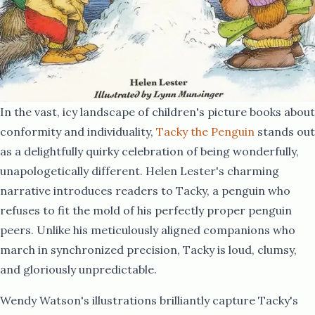
In the vast, icy landscape of children's picture books about
conformity and individuality, ​​​​‌ ‍ ​‍​‍‌‍ ‌ ​‍‌‍‍‌‌‍‌ ‌‍‍‌‌‍ ‍​‍​‍​ ‍‍​‍​‍‌ ​ ‌‍​‌‌‍ ‍‌‍‍‌‌ ‌​‌ ‍‌​‍ ‍‌‍‍‌‌‍ ​‍​‍​‍ ​​‍​‍‌‍‍​‌ ​‍‌‍‌‌‌‍‌‍​‍​‍​ ‍‍​‍​‍‌‍‍​‌ ‌​‌ ‌​‌ ​​‌ ​ ​ ‍‍​‍ ​‍ ‌ ​​‌‍‍‌‌‍​ ‌ ‌​‌ ‌‌‌ ​‍‌‍‌‌‌‍​‍‌‍ ‌‍ ‌‍‍ ‌ ​‍‌‍‌‌‌ ‌‍‌‍‍‌‌‍‌‌‌ ‌ ​‍ ‍‌ ​ ‌‍​‌‌‍ ‍‌‍‍‌‌ ‌​‌ ‍‌​‍ ‍‌ ​ ‌ ‌​‌ ‌‌‌‍‌​‌‍‍‌‌‍ ​‍ ‌‍‍‌‌‍ ‍‌ ‌​‌‍‌‌‌‍ ‍‌ ‌​​‍ ‌‍‌‌‌‍‌​‌‍‍‌‌ ‌​​‍ ‌‍ ‌‌‍ ‌‍‌​‌‍‌‌​ ‌‌ ​​‌ ​‍‌‍‌‌‌ ​ ‌‍‌‌‌‍ ‍‌ ‌​‌‍​‌‌ ‌​‌‍‍‌‌‍ ‌‍ ‍​ ‍ ‌‍‍‌‌‍‌​​ ‌‌‍ ‌‌​ ‌ ‌‍​ ‍‌​ ​‍‌ ​ ‌​ ​‌‌‍‌‌ ​​‌ ​ ‌‌‌ ‌‍‌‍​ ‌‌‌ ​‍​ ‌‍‌‌‌​‌​‍ ‌ ‍​‌ ​ ‌ ​‍‌ ‍​‌​‍‍​ ‍ ‌ ‌​‌ ‍‌‌ ​​‌‍‌‌​ ‌‌ ​‍‌‍‌‌‌ ‌‍‌‍‍‌‌‍‌‌‌ ‌ ​ ‍ ‌ ​​‌‍​‌‌ ‌​‌‍‍​​ ‌‌‍​‍‌‍ ‌‍‌​‌ ‍‌​‍‌‌​ ‌‌‌​​‍‌‌ ‌‍‍ ‌‍‌‌‌ ‍‌​‍‌‌​ ​ ‌​‌​​‍‌‌​ ​ ‌​‌​​‍‌‌​ ​‍​ ​‍‌‍​‍‌‍ ​‌‍ ‌‍​ ‌‍‍ ​ ​​​‍‌‌​ ​‍​ ​‍​‍‌‌​ ‌‌‌​‌​​‍ ‍‌‍​ ‌‍‍​‌‍‍‌‌‍ ​‌‍‌​‌ ​‍‌‍‌‌‌‍ ‍​‍‌‌​ ‌‌‌​​‍‌‌ ‌‍‍ ‌‍‌‌‌ ‍‌​‍‌‌​ ​ ‌​‌​​‍‌‌​ ​ ‌​‌​​‍‌‌​ ​‍​ ​‍‌ ​ ‌ ​​‌‍​‌‌‍ ‍​ ​‌​ ‌ ​ ‌ ​ ​​​ ​‍​ ‌​​ ‍‌​ ​‍​ ​ ​ ‍‌​ ‍​​ ‌​​ ​‌​ ​​​‍ ‍​ ​​​ ‍‌​ ‌‌​ ‌​​ ‍‌​ ‍​​ ‌​​ ​ ​ ​ ​ ‍‌​ ​‍​ ‍​​ ​‌​ ‌​​ ​ ​ ​‍​ ‍​​‍‌‌​ ​‍​ ​‍​‍‌‌​ ‌‌‌​‌​​‍ ‍‌ ‌​‌‍‌‌‌ ‍​‌ ‌​​ ‌‍​‍‌‍​‌‌ ​ ‌‍‌‌‌‌‌‌‌ ​‍‌‍ ​​ ‌‌‍‍​‌ ‌​‌ ‌​‌ ​​‌ ​ ​‍‌‌​ ​ ‌​​‌​‍‌‌​ ​‍‌​‌‍​‍‌‌​ ​‍‌​‌‍‌ ​​‌‍‍‌‌‍​ ‌ ‌​‌ ‌‌‌ ​‍‌‍‌‌‌‍​‍‌‍ ‌‍ ‌‍‍ ‌ ​‍‌‍‌‌‌ ‌‍‌‍‍‌‌‍‌‌‌ ‌ ​‍ ‍‌ ​ ‌‍​‌‌‍ ‍‌‍‍‌‌ ‌​‌ ‍‌​‍ ‍‌ ​ ‌ ‌​‌ ‌‌‌‍‌​‌‍‍‌‌‍ ​‍‌‍‌‍‍‌‌‍‌​​ ‌‌‍ ‌‌​ ‌ ‌‍​ ‍‌​ ​‍‌ ​ ‌​ ​‌‌‍‌‌ ​​‌ ​ ‌‌‌ ‌‍‌‍​ ‌‌‌ ​‍​ ‌‍‌‌‌​‌​‍ ‌ ‍​‌ ​ ‌ ​‍‌ ‍​‌​‍‍​‍‌‍‌ ‌​‌ ‍‌‌ ​​‌‍‌‌​ ‌‌ ​‍‌‍‌‌‌ ‌‍‌‍‍‌‌‍‌‌‌ ‌ ​‍‌‍‌ ​​‌‍​‌‌ ‌​‌‍‍​​ ‌‌‍​‍‌‍ ‌‍‌​‌ ‍‌​‍‌‌​ ‌‌‌​​‍‌‌ ‌‍‍ ‌‍‌‌‌ ‍‌​‍‌‌​ ​ ‌​‌​​‍‌‌​ ​ ‌​‌​​‍‌‌​ ​‍​ ​‍‌‍​‍‌‍ ​‌‍ ‌‍​ ‌‍‍ ​ ​​​‍‌‌​ ​‍​ ​‍​‍‌‌​ ‌‌‌​‌​​‍ ‍‌‍​ ‌‍‍​‌‍‍‌‌‍ ​‌‍‌​‌ ​‍‌‍‌‌‌‍ ‍​‍‌‌​ ‌‌‌​​‍‌‌ ‌‍‍ ‌‍‌‌‌ ‍‌​‍‌‌​ ​ ‌​‌​​‍‌‌​ ​ ‌​‌​​‍‌‌​ ​‍​ ​‍‌ ​ ‌ ​​‌‍​‌‌‍ ‍​ ​‌​ ‌ ​ ‌ ​ ​​​ ​‍​ ‌​​ ‍‌​ ​‍​ ​ ​ ‍‌​ ‍​​ ‌​​ ​‌​ ​​​‍ ‍​ ​​​ ‍‌​ ‌‌​ ‌​​ ‍‌​ ‍​​ ‌​​ ​ ​ ​ ​ ‍‌​ ​‍​ ‍​​ ​‌​ ‌​​ ​ ​ ​‍​ ‍​​‍‌‌​ ​‍​ ​‍​‍‌‌​ ‌‌‌​‌​​‍ ‍‌ ‌​‌‍‌‌‌ ‍​‌ ‌​​‍‌‍‌ ​​‌‍‌‌‌ ​‍‌ ​ ‌ ​​‌‍‌‌‌‍​ ‌ ‌​‌‍‍‌‌ ‌‍‌‍‌‌​ ‌‌ ​​‌ ‌‌‌‍​‍‌‍ ​‌‍‍‌‌ ​ ‌‍‍​‌‍‌‌‌‍‌​​‍​‍‌ ‌
Tacky the Penguin​​​​‌ ‍ ​‍​‍‌‍ ‌ ​‍‌‍‍‌‌‍‌ ‌‍‍‌‌‍ ‍​‍​‍​ ‍‍​‍​‍‌ ​ ‌‍​‌‌‍ ‍‌‍‍‌‌ ‌​‌ ‍‌​‍ ‍‌‍‍‌‌‍ ​‍​‍​‍ ​​‍​‍‌‍‍​‌ ​‍‌‍‌‌‌‍‌‍​‍​‍​ ‍‍​‍​‍‌‍‍​‌ ‌​‌ ‌​‌ ​​‌ ​ ​ ‍‍​‍ ​‍ ‌ ​​‌‍‍‌‌‍​ ‌ ‌​‌ ‌‌‌ ​‍‌‍‌‌‌‍​‍‌‍ ‌‍ ‌‍‍ ‌ ​‍‌‍‌‌‌ ‌‍‌‍‍‌‌‍‌‌‌ ‌ ​‍ ‍‌ ​ ‌‍​‌‌‍ ‍‌‍‍‌‌ ‌​‌ ‍‌​‍ ‍‌ ​ ‌ ‌​‌ ‌‌‌‍‌​‌‍‍‌‌‍ ​‍ ‌‍‍‌‌‍ ‍‌ ‌​‌‍‌‌‌‍ ‍‌ ‌​​‍ ‌‍‌‌‌‍‌​‌‍‍‌‌ ‌​​‍ ‌‍ ‌‌‍ ‌‍‌​‌‍‌‌​ ‌‌ ​​‌ ​‍‌‍‌‌‌ ​ ‌‍‌‌‌‍ ‍‌ ‌​‌‍​‌‌ ‌​‌‍‍‌‌‍ ‌‍ ‍​ ‍ ‌‍‍‌‌‍‌​​ ‌‌‍ ‌‌​ ‌ ‌‍​ ‍‌​ ​‍‌ ​ ‌​ ​‌‌‍‌‌ ​​‌ ​ ‌‌‌ ‌‍‌‍​ ‌‌‌ ​‍​ ‌‍‌‌‌​‌​‍ ‌ ‍​‌ ​ ‌ ​‍‌ ‍​‌​‍‍​ ‍ ‌ ‌​‌ ‍‌‌ ​​‌‍‌‌​ ‌‌ ​‍‌‍‌‌‌ ‌‍‌‍‍‌‌‍‌‌‌ ‌ ​ ‍ ‌ ​​‌‍​‌‌ ‌​‌‍‍​​ ‌‌‍​‍‌‍ ‌‍‌​‌ ‍‌​‍‌‌​ ‌‌‌​​‍‌‌ ‌‍‍ ‌‍‌‌‌ ‍‌​‍‌‌​ ​ ‌​‌​​‍‌‌​ ​ ‌​‌​​‍‌‌​ ​‍​ ​‍‌‍​‍‌‍ ​‌‍ ‌‍​ ‌‍‍ ​ ​​​‍‌‌​ ​‍​ ​‍​‍‌‌​ ‌‌‌​‌​​‍ ‍‌‍​ ‌‍‍​‌‍‍‌‌‍ ​‌‍‌​‌ ​‍‌‍‌‌‌‍ ‍​‍‌‌​ ‌‌‌​​‍‌‌ ‌‍‍ ‌‍‌‌‌ ‍‌​‍‌‌​ ​ ‌​‌​​‍‌‌​ ​ ‌​‌​​‍‌‌​ ​‍​ ​‍‌ ​ ‌ ​​‌‍​‌‌‍ ‍​ ​‌​ ‌ ​ ‌ ​ ​​​ ​‍​ ‌​​ ‍‌​ ​‍​ ​ ​ ‍‌​ ‍​​ ‌​​ ​‌​ ​​​‍ ‍​ ​​​ ‌ ​ ​‍​ ​‍​ ​​​ ​ ​ ​‌​ ​‌​ ‍‌​ ‌​​ ​‌​ ‍‌​ ‌​​ ‌‌​ ​‍​ ​‌​ ​‍​‍‌‌​ ​‍​ ​‍​‍‌‌​ ‌‌‌​‌​​‍ ‍‌ ‌​‌‍‌‌‌ ‍​‌ ‌​​ ‌‍​‍‌‍​‌‌ ​ ‌‍‌‌‌‌‌‌‌ ​‍‌‍ ​​ ‌‌‍‍​‌ ‌​‌ ‌​‌ ​​‌ ​ ​‍‌‌​ ​ ‌​​‌​‍‌‌​ ​‍‌​‌‍​‍‌‌​ ​‍‌​‌‍‌ ​​‌‍‍‌‌‍​ ‌ ‌​‌ ‌‌‌ ​‍‌‍‌‌‌‍​‍‌‍ ‌‍ ‌‍‍ ‌ ​‍‌‍‌‌‌ ‌‍‌‍‍‌‌‍‌‌‌ ‌ ​‍ ‍‌ ​ ‌‍​‌‌‍ ‍‌‍‍‌‌ ‌​‌ ‍‌​‍ ‍‌ ​ ‌ ‌​‌ ‌‌‌‍‌​‌‍‍‌‌‍ ​‍‌‍‌‍‍‌‌‍‌​​ ‌‌‍ ‌‌​ ‌ ‌‍​ ‍‌​ ​‍‌ ​ ‌​ ​‌‌‍‌‌ ​​‌ ​ ‌‌‌ ‌‍‌‍​ ‌‌‌ ​‍​ ‌‍‌‌‌​‌​‍ ‌ ‍​‌ ​ ‌ ​‍‌ ‍​‌​‍‍​‍‌‍‌ ‌​‌ ‍‌‌ ​​‌‍‌‌​ ‌‌ ​‍‌‍‌‌‌ ‌‍‌‍‍‌‌‍‌‌‌ ‌ ​‍‌‍‌ ​​‌‍​‌‌ ‌​‌‍‍​​ ‌‌‍​‍‌‍ ‌‍‌​‌ ‍‌​‍‌‌​ ‌‌‌​​‍‌‌ ‌‍‍ ‌‍‌‌‌ ‍‌​‍‌‌​ ​ ‌​‌​​‍‌‌​ ​ ‌​‌​​‍‌‌​ ​‍​ ​‍‌‍​‍‌‍ ​‌‍ ‌‍​ ‌‍‍ ​ ​​​‍‌‌​ ​‍​ ​‍​‍‌‌​ ‌‌‌​‌​​‍ ‍‌‍​ ‌‍‍​‌‍‍‌‌‍ ​‌‍‌​‌ ​‍‌‍‌‌‌‍ ‍​‍‌‌​ ‌‌‌​​‍‌‌ ‌‍‍ ‌‍‌‌‌ ‍‌​‍‌‌​ ​ ‌​‌​​‍‌‌​ ​ ‌​‌​​‍‌‌​ ​‍​ ​‍‌ ​ ‌ ​​‌‍​‌‌‍ ‍​ ​‌​ ‌ ​ ‌ ​ ​​​ ​‍​ ‌​​ ‍‌​ ​‍​ ​ ​ ‍‌​ ‍​​ ‌​​ ​‌​ ​​​‍ ‍​ ​​​ ‌ ​ ​‍​ ​‍​ ​​​ ​ ​ ​‌​ ​‌​ ‍‌​ ‌​​ ​‌​ ‍‌​ ‌​​ ‌‌​ ​‍​ ​‌​ ​‍​‍‌‌​ ​‍​ ​‍​‍‌‌​ ‌‌‌​‌​​‍ ‍‌ ‌​‌‍‌‌‌ ‍​‌ ‌​​‍‌‍‌ ​​‌‍‌‌‌ ​‍‌ ​ ‌ ​​‌‍‌‌‌‍​ ‌ ‌​‌‍‍‌‌ ‌‍‌‍‌‌​ ‌‌ ​​‌ ‌‌‌‍​‍‌‍ ​‌‍‍‌‌ ​ ‌‍‍​‌‍‌‌‌‍‌​​‍​‍‌ ‌
stands out
as a delightfully quirky celebration of being wonderfully,
unapologetically different. Helen Lester's charming
narrative introduces readers to Tacky, a penguin who
refuses to fit the mold of his perfectly proper penguin
peers. Unlike his meticulously aligned companions who
march in synchronized precision, Tacky is loud, clumsy,
and gloriously unpredictable.​​​​‌ ‍ ​‍​‍‌‍ ‌ ​‍‌‍‍‌‌‍‌ ‌‍‍‌‌‍ ‍​‍​‍​ ‍‍​‍​‍‌ ​ ‌‍​‌‌‍ ‍‌‍‍‌‌ ‌​‌ ‍‌​‍ ‍‌‍‍‌‌‍ ​‍​‍​‍ ​​‍​‍‌‍‍​‌ ​‍‌‍‌‌‌‍‌‍​‍​‍​ ‍‍​‍​‍‌‍‍​‌ ‌​‌ ‌​‌ ​​‌ ​ ​ ‍‍​‍ ​‍ ‌ ​​‌‍‍‌‌‍​ ‌ ‌​‌ ‌‌‌ ​‍‌‍‌‌‌‍​‍‌‍ ‌‍ ‌‍‍ ‌ ​‍‌‍‌‌‌ ‌‍‌‍‍‌‌‍‌‌‌ ‌ ​‍ ‍‌ ​ ‌‍​‌‌‍ ‍‌‍‍‌‌ ‌​‌ ‍‌​‍ ‍‌ ​ ‌ ‌​‌ ‌‌‌‍‌​‌‍‍‌‌‍ ​‍ ‌‍‍‌‌‍ ‍‌ ‌​‌‍‌‌‌‍ ‍‌ ‌​​‍ ‌‍‌‌‌‍‌​‌‍‍‌‌ ‌​​‍ ‌‍ ‌‌‍ ‌‍‌​‌‍‌‌​ ‌‌ ​​‌ ​‍‌‍‌‌‌ ​ ‌‍‌‌‌‍ ‍‌ ‌​‌‍​‌‌ ‌​‌‍‍‌‌‍ ‌‍ ‍​ ‍ ‌‍‍‌‌‍‌​​ ‌‌‍ ‌‌​ ‌ ‌‍​ ‍‌​ ​‍‌ ​ ‌​ ​‌‌‍‌‌ ​​‌ ​ ‌‌‌ ‌‍‌‍​ ‌‌‌ ​‍​ ‌‍‌‌‌​‌​‍ ‌ ‍​‌ ​ ‌ ​‍‌ ‍​‌​‍‍​ ‍ ‌ ‌​‌ ‍‌‌ ​​‌‍‌‌​ ‌‌ ​‍‌‍‌‌‌ ‌‍‌‍‍‌‌‍‌‌‌ ‌ ​ ‍ ‌ ​​‌‍​‌‌ ‌​‌‍‍​​ ‌‌‍​‍‌‍ ‌‍‌​‌ ‍‌​‍‌‌​ ‌‌‌​​‍‌‌ ‌‍‍ ‌‍‌‌‌ ‍‌​‍‌‌​ ​ ‌​‌​​‍‌‌​ ​ ‌​‌​​‍‌‌​ ​‍​ ​‍‌‍​‍‌‍ ​‌‍ ‌‍​ ‌‍‍ ​ ​​​‍‌‌​ ​‍​ ​‍​‍‌‌​ ‌‌‌​‌​​‍ ‍‌‍​ ‌‍‍​‌‍‍‌‌‍ ​‌‍‌​‌ ​‍‌‍‌‌‌‍ ‍​‍‌‌​ ‌‌‌​​‍‌‌ ‌‍‍ ‌‍‌‌‌ ‍‌​‍‌‌​ ​ ‌​‌​​‍‌‌​ ​ ‌​‌​​‍‌‌​ ​‍​ ​‍‌ ​ ‌ ​​‌‍​‌‌‍ ‍​ ​‌​ ‌ ​ ‌ ​ ​​​ ​‍​ ‌​​ ‍‌​ ​‍​ ​ ​ ‍‌​ ‍​​ ‌​​ ​‌​ ​​​‍ ‍​ ​ ​ ‌​​ ​ ​ ‍​​ ​​​ ‍​​ ‌‌​ ​‍​ ​‌​ ‌‍​ ​‍​ ​​​ ​‍​ ​‍​ ​‍​ ‍​​‍‌‌​ ​‍​ ​‍​‍‌‌​ ‌‌‌​‌​​‍ ‍‌ ‌​‌‍‌‌‌ ‍​‌ ‌​​ ‌‍​‍‌‍​‌‌ ​ ‌‍‌‌‌‌‌‌‌ ​‍‌‍ ​​ ‌‌‍‍​‌ ‌​‌ ‌​‌ ​​‌ ​ ​‍‌‌​ ​ ‌​​‌​‍‌‌​ ​‍‌​‌‍​‍‌‌​ ​‍‌​‌‍‌ ​​‌‍‍‌‌‍​ ‌ ‌​‌ ‌‌‌ ​‍‌‍‌‌‌‍​‍‌‍ ‌‍ ‌‍‍ ‌ ​‍‌‍‌‌‌ ‌‍‌‍‍‌‌‍‌‌‌ ‌ ​‍ ‍‌ ​ ‌‍​‌‌‍ ‍‌‍‍‌‌ ‌​‌ ‍‌​‍ ‍‌ ​ ‌ ‌​‌ ‌‌‌‍‌​‌‍‍‌‌‍ ​‍‌‍‌‍‍‌‌‍‌​​ ‌‌‍ ‌‌​ ‌ ‌‍​ ‍‌​ ​‍‌ ​ ‌​ ​‌‌‍‌‌ ​​‌ ​ ‌‌‌ ‌‍‌‍​ ‌‌‌ ​‍​ ‌‍‌‌‌​‌​‍ ‌ ‍​‌ ​ ‌ ​‍‌ ‍​‌​‍‍​‍‌‍‌ ‌​‌ ‍‌‌ ​​‌‍‌‌​ ‌‌ ​‍‌‍‌‌‌ ‌‍‌‍‍‌‌‍‌‌‌ ‌ ​‍‌‍‌ ​​‌‍​‌‌ ‌​‌‍‍​​ ‌‌‍​‍‌‍ ‌‍‌​‌ ‍‌​‍‌‌​ ‌‌‌​​‍‌‌ ‌‍‍ ‌‍‌‌‌ ‍‌​‍‌‌​ ​ ‌​‌​​‍‌‌​ ​ ‌​‌​​‍‌‌​ ​‍​ ​‍‌‍​‍‌‍ ​‌‍ ‌‍​ ‌‍‍ ​ ​​​‍‌‌​ ​‍​ ​‍​‍‌‌​ ‌‌‌​‌​​‍ ‍‌‍​ ‌‍‍​‌‍‍‌‌‍ ​‌‍‌​‌ ​‍‌‍‌‌‌‍ ‍​‍‌‌​ ‌‌‌​​‍‌‌ ‌‍‍ ‌‍‌‌‌ ‍‌​‍‌‌​ ​ ‌​‌​​‍‌‌​ ​ ‌​‌​​‍‌‌​ ​‍​ ​‍‌ ​ ‌ ​​‌‍​‌‌‍ ‍​ ​‌​ ‌ ​ ‌ ​ ​​​ ​‍​ ‌​​ ‍‌​ ​‍​ ​ ​ ‍‌​ ‍​​ ‌​​ ​‌​ ​​​‍ ‍​ ​ ​ ‌​​ ​ ​ ‍​​ ​​​ ‍​​ ‌‌​ ​‍​ ​‌​ ‌‍​ ​‍​ ​​​ ​‍​ ​‍​ ​‍​ ‍​​‍‌‌​ ​‍​ ​‍​‍‌‌​ ‌‌‌​‌​​‍ ‍‌ ‌​‌‍‌‌‌ ‍​‌ ‌​​‍‌‍‌ ​​‌‍‌‌‌ ​‍‌ ​ ‌ ​​‌‍‌‌‌‍​ ‌ ‌​‌‍‍‌‌ ‌‍‌‍‌‌​ ‌‌ ​​‌ ‌‌‌‍​‍‌‍ ​‌‍‍‌‌ ​ ‌‍‍​‌‍‌‌‌‍‌​​‍​‍‌ ‌
Wendy Watson's illustrations brilliantly capture Tacky's